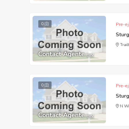
0
Pre-ej
Sturg
Trai
Contact Agente
EMV
0
Pre-ej
Sturg
N Wi
Contact Agente
EMV