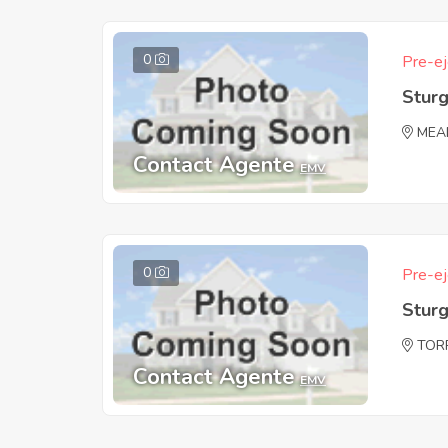
0
Pre-ej
Sturg
MEA
Contact Agente
EMV
0
Pre-ej
Sturg
TOR
Contact Agente
EMV