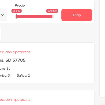
Precio
20 000
600 000
Apply
ecución hipotecaria
is, SD 57785
iams St
rios: 3
Baños: 2
ecución hipotecaria