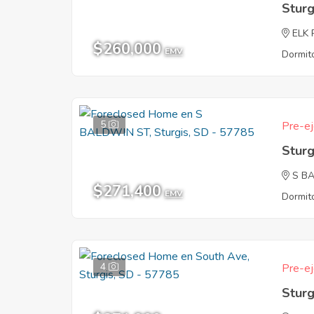
Sturg
ELK
$260,000
EMV
Dormito
5
Pre-ej
Sturg
S B
$271,400
EMV
Dormito
4
Pre-ej
Sturg