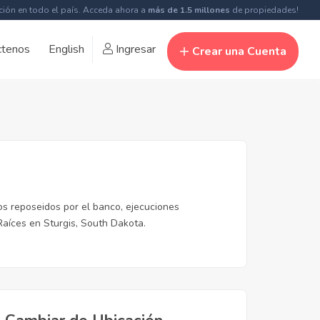
ción en todo el país. Acceda ahora a
más de 1.5 millones
de propiedades!
ctenos
English
Ingresar
Crear una Cuenta
os reposeidos por el banco, ejecuciones
Raíces en Sturgis, South Dakota.