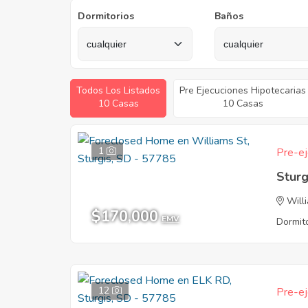
Dormitorios
Baños
Todos Los Listados
Pre Ejecuciones Hipotecarias
10 Casas
10 Casas
1
Pre-ej
Sturg
Will
$170,000
EMV
Dormito
12
Pre-ej