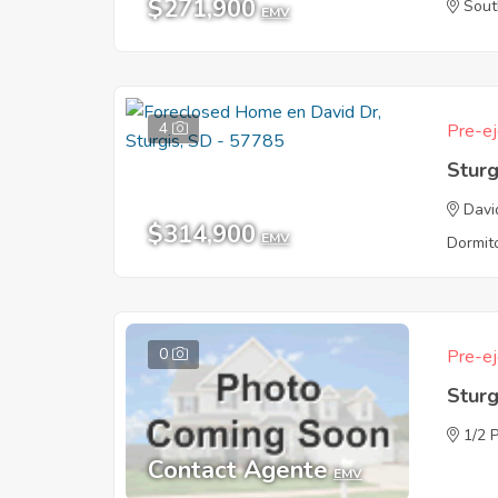
$271,900
Sout
EMV
4
Pre-ej
Sturg
Davi
$314,900
EMV
Dormito
0
Pre-ej
Sturg
1/2 
Contact Agente
EMV