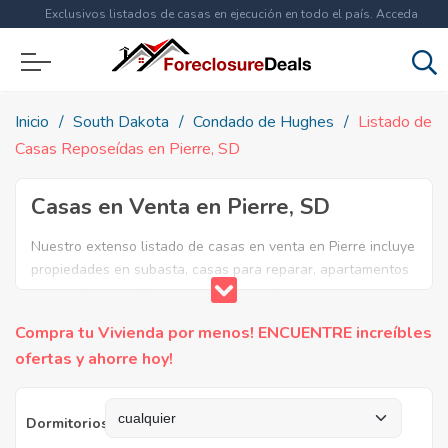
Exclusivos listados de casas en ejecución en todo el país. Acceda
ahora a
más de 1.5 millones
de propiedades!
Inicio
South Dakota
Condado de Hughes
Listado de
Casas Reposeídas en Pierre, SD
Casas en Venta en Pierre, SD
Nuestro extenso listado de casas en venta en Pierre incluye
propiedades en subasta, casas para reparar, apartamentos
reposeidos por el banco, ejecuciones bancarias y casas en
remate en Pierre, SD. Encuentre lo que necesita y
Compra tu Vivienda por menos! ENCUENTRE increíbles
aproveche estas increibles ofertas en Bienes Raíces en
ofertas y ahorre hoy!
Pierre, South Dakota.
Dormitorios