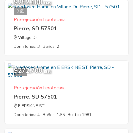
$252,100
EMV
9
Pre-ejecución hipotecaria
Pierre, SD 57501
Village Dr
Dormitorios: 3
Baños: 2
$272,700
1
EMV
Pre-ejecución hipotecaria
Pierre, SD 57501
E ERSKINE ST
Dormitorios: 4
Baños: 1.55
Built in 1981