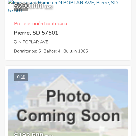
$290,000
8
EMV
Pre-ejecución hipotecaria
Pierre, SD 57501
N POPLAR AVE
Dormitorios: 5
Baños: 4
Built in 1965
0
$192,500