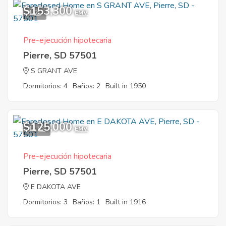
$153,300
1
EMV
Pre-ejecución hipotecaria
Pierre, SD 57501
S GRANT AVE
Dormitorios: 4
Baños: 2
Built in 1950
$125,000
11
EMV
Pre-ejecución hipotecaria
Pierre, SD 57501
E DAKOTA AVE
Dormitorios: 3
Baños: 1
Built in 1916