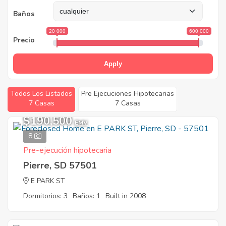
Baños
20 000
600 000
Precio
Apply
Todos Los Listados
Pre Ejecuciones Hipotecarias
7 Casas
7 Casas
$190,500
EMV
8
Pre-ejecución hipotecaria
Pierre, SD 57501
E PARK ST
Dormitorios: 3
Baños: 1
Built in 2008