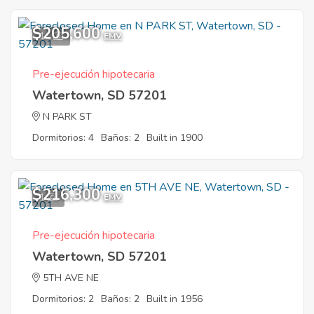
$205,600
11
EMV
Pre-ejecución hipotecaria
Watertown, SD 57201
N PARK ST
Dormitorios: 4
Baños: 2
Built in 1900
$216,300
1
EMV
Pre-ejecución hipotecaria
Watertown, SD 57201
5TH AVE NE
Dormitorios: 2
Baños: 2
Built in 1956