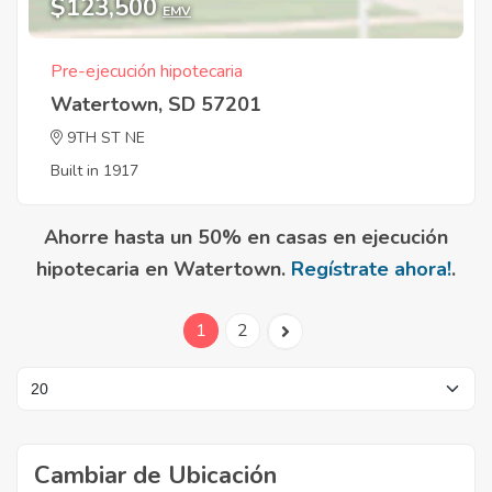
$123,500
EMV
Pre-ejecución hipotecaria
Watertown, SD 57201
9TH ST NE
Built in 1917
Ahorre hasta un 50% en casas en ejecución
hipotecaria en Watertown.
Regístrate ahora!
.
1
2
Cambiar de Ubicación