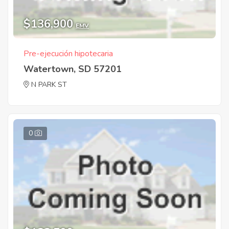
$136,900
EMV
Pre-ejecución hipotecaria
Watertown, SD 57201
N PARK ST
0