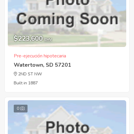
$223,600
EMV
Pre-ejecución hipotecaria
Watertown, SD 57201
2ND ST NW
Built in 1887
0