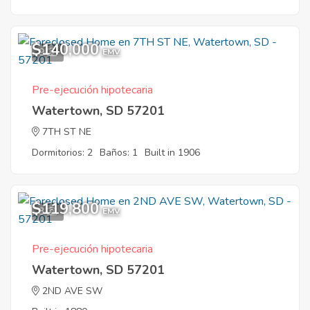
$140,000
9
EMV
Pre-ejecución hipotecaria
Watertown, SD 57201
7TH ST NE
Dormitorios: 2
Baños: 1
Built in 1906
$119,800
3
EMV
Pre-ejecución hipotecaria
Watertown, SD 57201
2ND AVE SW