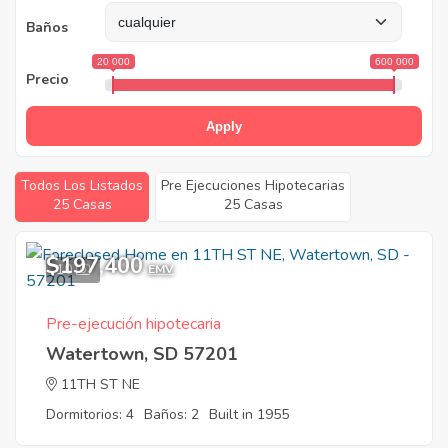
Baños
20 000
600 000
Precio
Apply
Todos Los Listados
Pre Ejecuciones Hipotecarias
25 Casas
25 Casas
$197,400
10
EMV
Pre-ejecución hipotecaria
Watertown, SD 57201
11TH ST NE
Dormitorios: 4
Baños: 2
Built in 1955