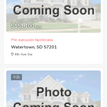
$151,100
EMV
Pre-ejecución hipotecaria
Watertown, SD 57201
4th Ave Sw
0