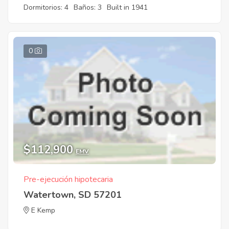
Dormitorios: 4
Baños: 3
Built in 1941
0
$112,900
EMV
Pre-ejecución hipotecaria
Watertown, SD 57201
E Kemp