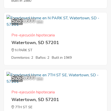
Built in 1880
$259,600
2
EMV
Pre-ejecución hipotecaria
Watertown, SD 57201
N PARK ST
Dormitorios: 2
Baños: 2
Built in 1949
$268,600
3
EMV
Pre-ejecución hipotecaria
Watertown, SD 57201
7TH ST SE