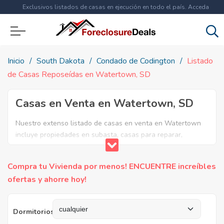
Exclusivos listados de casas en ejecución en todo el país. Acceda
ahora a
más de 1.5 millones
de propiedades!
Inicio
South Dakota
Condado de Codington
Listado
de Casas Reposeídas en Watertown, SD
Casas en Venta en Watertown, SD
Nuestro extenso listado de casas en venta en Watertown
incluye propiedades en subasta, casas para reparar,
apartamentos reposeidos por el banco, ejecuciones
bancarias y casas en remate en Watertown, SD. Encuentre
Compra tu Vivienda por menos! ENCUENTRE increíbles
lo que necesita y aproveche estas increibles ofertas en
ofertas y ahorre hoy!
Bienes Raíces en Watertown, South Dakota.
Dormitorios