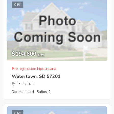
0
$194,600
EMV
Pre-ejecución hipotecaria
Watertown, SD 57201
3RD ST NE
Dormitorios: 4
Baños: 2
0