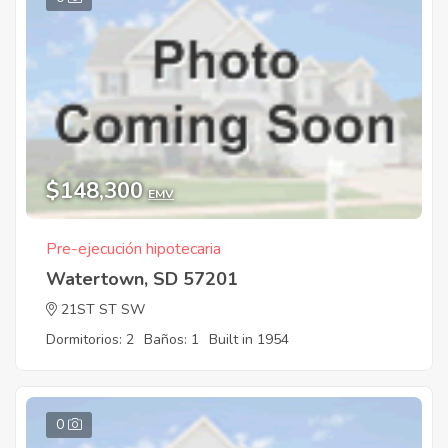
$148,300
EMV
Pre-ejecución hipotecaria
Watertown, SD 57201
21ST ST SW
Dormitorios: 2
Baños: 1
Built in 1954
0