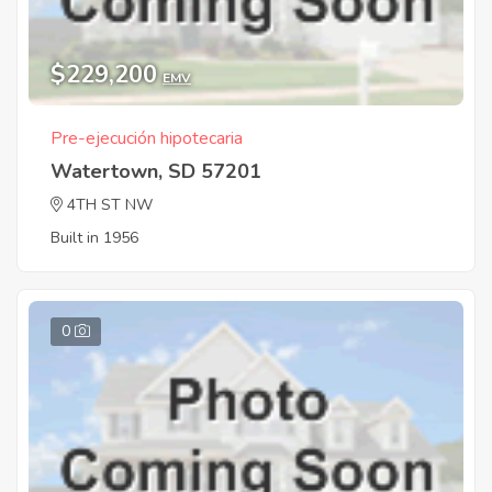
$229,200
EMV
Pre-ejecución hipotecaria
Watertown, SD 57201
4TH ST NW
Built in 1956
0