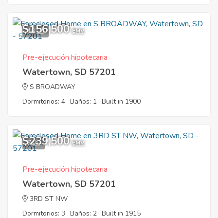
$156,500
10
EMV
Pre-ejecución hipotecaria
Watertown, SD 57201
S BROADWAY
Dormitorios: 4
Baños: 1
Built in 1900
$239,500
7
EMV
Pre-ejecución hipotecaria
Watertown, SD 57201
3RD ST NW
Dormitorios: 3
Baños: 2
Built in 1915