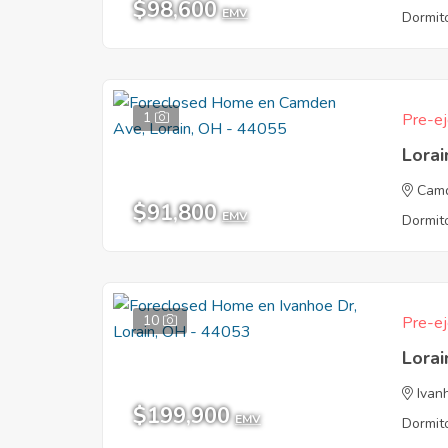
$98,600
EMV
Dormito
1
Pre-ej
Lora
Cam
$91,800
EMV
Dormito
10
Pre-ej
Lora
Ivan
$199,900
EMV
Dormito