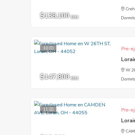
Creh
$138,100
EMV
Dormito
10
Pre-ej
Lora
W 2
$147,800
EMV
Dormito
11
Pre-ej
Lora
CAM