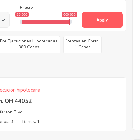
Precio
20 000
600 000
Apply
Pre Ejecuciones Hipotecarias
Ventas en Corto
389 Casas
1 Casas
ecución hipotecaria
in, OH 44052
fferson Blvd
rios: 3
Baños: 1