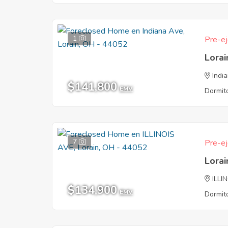
1
Pre-ej
Lora
Indi
$141,800
EMV
Dormito
7
Pre-ej
Lora
ILLI
$134,900
EMV
Dormito