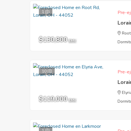
1
Pre-ej
Lora
Root
$130,800
EMV
Dormito
10
Pre-ej
Lora
Elyr
$119,000
EMV
Dormito
1