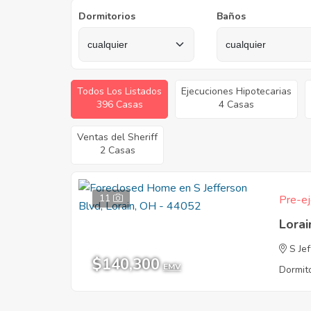
Dormitorios
Baños
Todos Los Listados
Ejecuciones Hipotecarias
396 Casas
4 Casas
Ventas del Sheriff
2 Casas
11
Pre-ej
Lora
S Je
$140,300
EMV
Dormito