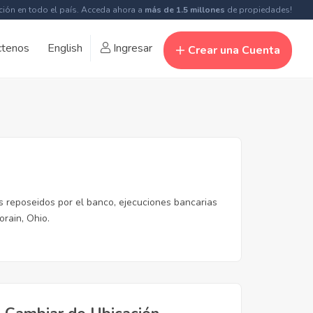
ción en todo el país. Acceda ahora a
más de 1.5 millones
de propiedades!
ctenos
English
Ingresar
Crear una Cuenta
s reposeidos por el banco, ejecuciones bancarias
rain, Ohio.