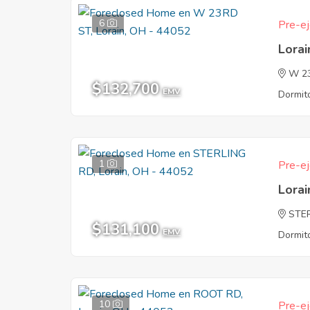
6
Pre-ej
Lora
W 2
$132,700
EMV
Dormito
1
Pre-ej
Lora
STE
$131,100
EMV
Dormito
10
Pre-ej