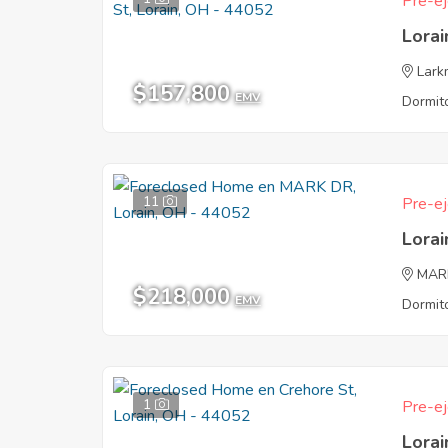
Pre-ej
Lora
Lark
$157,800
EMV
Dormito
11
Pre-ej
Lora
MAR
$218,000
EMV
Dormito
1
Pre-ej
Lora