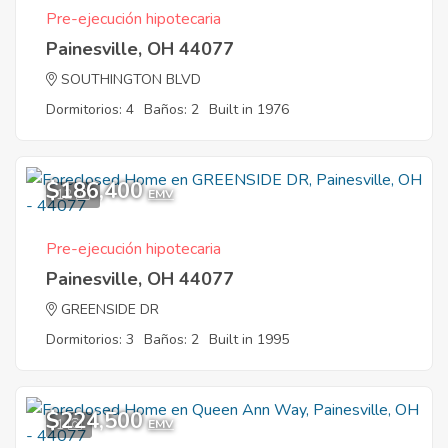
Pre-ejecución hipotecaria
Painesville, OH 44077
SOUTHINGTON BLVD
Dormitorios: 4
Baños: 2
Built in 1976
$186,400
12
EMV
Pre-ejecución hipotecaria
Painesville, OH 44077
GREENSIDE DR
Dormitorios: 3
Baños: 2
Built in 1995
$224,500
1
EMV