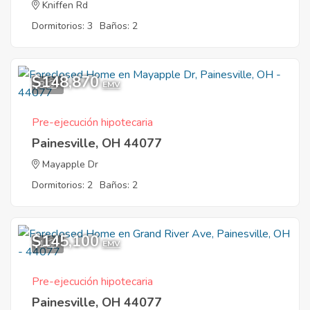
Kniffen Rd
Dormitorios: 3
Baños: 2
$148,870
8
EMV
Pre-ejecución hipotecaria
Painesville, OH 44077
Mayapple Dr
Dormitorios: 2
Baños: 2
$145,100
1
EMV
Pre-ejecución hipotecaria
Painesville, OH 44077