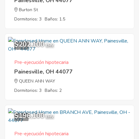
Painesville, OH 44077
Burton St
Dormitorios: 3
Baños: 1.5
$202,100
6
EMV
Pre-ejecución hipotecaria
Painesville, OH 44077
QUEEN ANN WAY
Dormitorios: 3
Baños: 2
$196,100
9
EMV
Pre-ejecución hipotecaria