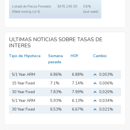
Listado de Precios Promedio:
$478,196.00
0.8%
(Week ending Jul 4)
(last week)
ULTIMAS NOTICIAS SOBRE TASAS DE
INTERES
Tipo de Hipoteca
Semana
HOY
Cambio
pasada
5/1 Year ARM
6.86%
6.88%
0,003%
15 Year Fixed
7.1%
7.14%
0,006%
Mortgage
30 Year Fixed
7.83%
7.99%
0,020%
Mortgage
5/1 Year ARM
5.93%
6.13%
0,034%
30 Year Fixed
6.53%
6.67%
0,021%
Mortgage