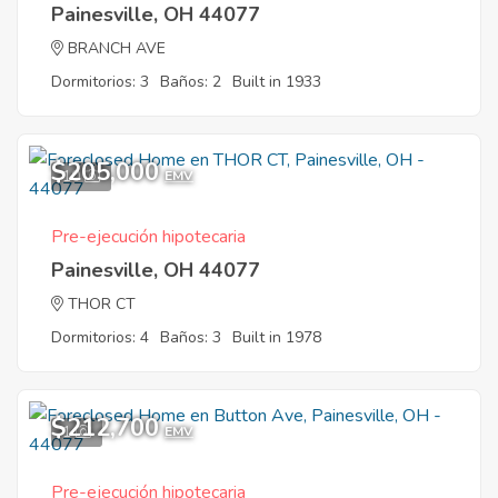
Painesville, OH 44077
BRANCH AVE
Dormitorios: 3
Baños: 2
Built in 1933
$205,000
10
EMV
Pre-ejecución hipotecaria
Painesville, OH 44077
THOR CT
Dormitorios: 4
Baños: 3
Built in 1978
$212,700
1
EMV
Pre-ejecución hipotecaria