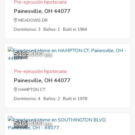
Pre-ejecución hipotecaria
Painesville, OH 44077
MEADOWS DR
Dormitorios: 3
Baños: 1
Built in 1964
$185,000
8
EMV
Pre-ejecución hipotecaria
Painesville, OH 44077
HAMPTON CT
Dormitorios: 4
Baños: 2
Built in 1978
$184,000
9
EMV