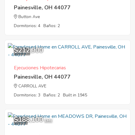
Painesville, OH 44077
Button Ave
Dormitorios: 4
Baños: 2
$212,900
11
Ejecuciones Hipotecarias
Painesville, OH 44077
CARROLL AVE
Dormitorios: 3
Baños: 2
Built in 1945
$188,100
1
EMV