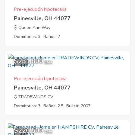
Pre-ejecución hipotecaria
Painesville, OH 44077
Queen Ann Way
Dormitorios: 3
Baños: 2
$231,800
6
EMV
Pre-ejecución hipotecaria
Painesville, OH 44077
TRADEWINDS CV
Dormitorios: 3
Baños: 2.5
Built in 2007
$226,500
1
EMV