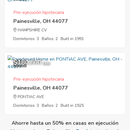
Pre-ejecución hipotecaria
Painesville, OH 44077
HAMPSHIRE CV
Dormitorios: 3
Baños: 2
Built in 1991
$180,600
9
EMV
Pre-ejecución hipotecaria
Painesville, OH 44077
PONTIAC AVE
Dormitorios: 3
Baños: 2
Built in 1925
Ahorre hasta un 50% en casas en ejecución