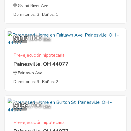
Grand River Ave
Dormitorios: 3
Baños: 1
$117,800
1
EMV
Pre-ejecución hipotecaria
Painesville, OH 44077
Fairlawn Ave
Dormitorios: 3
Baños: 2
$199,700
1
EMV
Pre-ejecución hipotecaria