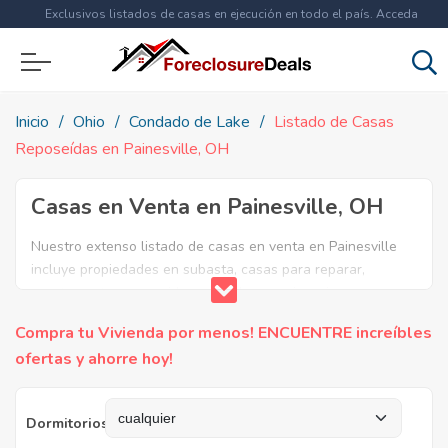
Exclusivos listados de casas en ejecución en todo el país. Acceda
ahora a
más de 1.5 millones
de propiedades!
Inicio
Ohio
Condado de Lake
Listado de Casas
Reposeídas en Painesville, OH
Casas en Venta en Painesville, OH
Nuestro extenso listado de casas en venta en Painesville
incluye propiedades en subasta, casas para reparar,
apartamentos reposeidos por el banco, ejecuciones
bancarias y casas en remate en Painesville, OH. Encuentre
Compra tu Vivienda por menos! ENCUENTRE increíbles
lo que necesita y aproveche estas increibles ofertas en
ofertas y ahorre hoy!
Bienes Raíces en Painesville, Ohio.
Dormitorios