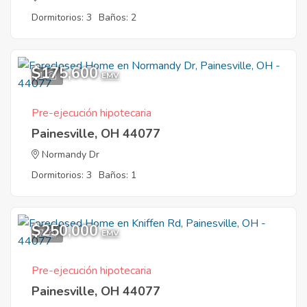
Dormitorios: 3
Baños: 2
$175,600
1
EMV
Pre-ejecución hipotecaria
Painesville, OH 44077
Normandy Dr
Dormitorios: 3
Baños: 1
$250,000
7
EMV
Pre-ejecución hipotecaria
Painesville, OH 44077