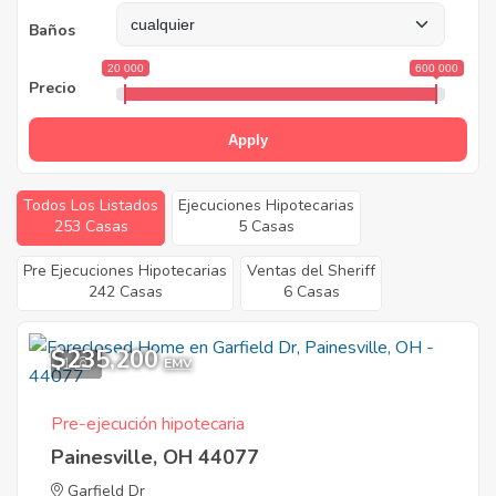
Baños
20 000
600 000
Precio
Apply
Todos Los Listados
Ejecuciones Hipotecarias
253 Casas
5 Casas
Pre Ejecuciones Hipotecarias
Ventas del Sheriff
242 Casas
6 Casas
$235,200
1
EMV
Pre-ejecución hipotecaria
Painesville, OH 44077
Garfield Dr