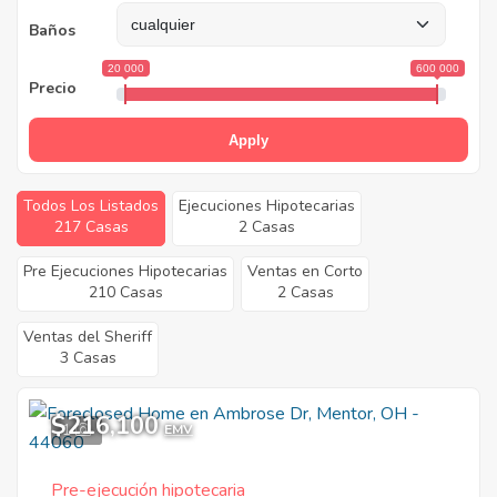
Baños
20 000
600 000
Precio
Apply
Todos Los Listados
Ejecuciones Hipotecarias
217 Casas
2 Casas
Pre Ejecuciones Hipotecarias
Ventas en Corto
210 Casas
2 Casas
Ventas del Sheriff
3 Casas
$216,100
1
EMV
Pre-ejecución hipotecaria