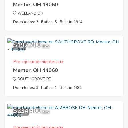
Mentor, OH 44060
WELLAND DR
Dormitorios: 3
Baños: 3
Built in 1914
$197,700
1
EMV
Pre-ejecución hipotecaria
Mentor, OH 44060
SOUTHGROVE RD
Dormitorios: 3
Baños: 1
Built in 1963
$234,400
10
EMV
Pre-ejecución hipotecaria