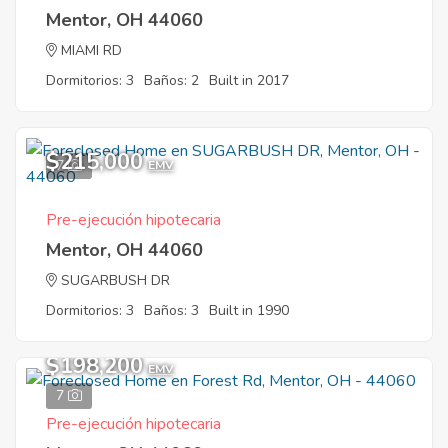
Mentor, OH 44060
MIAMI RD
Dormitorios: 3
Baños: 2
Built in 2017
$215,000
7
EMV
Pre-ejecución hipotecaria
Mentor, OH 44060
SUGARBUSH DR
Dormitorios: 3
Baños: 3
Built in 1990
$198,200
EMV
7
Pre-ejecución hipotecaria