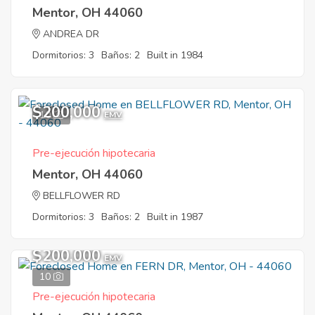
Mentor, OH 44060
ANDREA DR
Dormitorios: 3
Baños: 2
Built in 1984
$200,000
10
EMV
Pre-ejecución hipotecaria
Mentor, OH 44060
BELLFLOWER RD
Dormitorios: 3
Baños: 2
Built in 1987
$200,000
EMV
10
Pre-ejecución hipotecaria