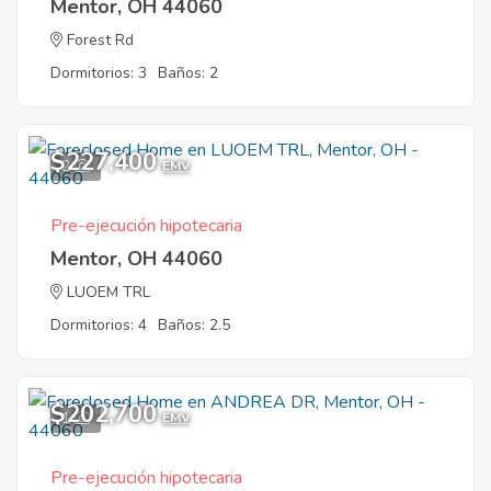
Mentor, OH 44060
Forest Rd
Dormitorios: 3
Baños: 2
$227,400
2
EMV
Pre-ejecución hipotecaria
Mentor, OH 44060
LUOEM TRL
Dormitorios: 4
Baños: 2.5
$202,700
1
EMV
Pre-ejecución hipotecaria