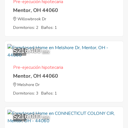
Pre-ejecución hipotecaria
Mentor, OH 44060
Willowbrook Dr
Dormitorios: 2
Baños: 1
$216,400
1
EMV
Pre-ejecución hipotecaria
Mentor, OH 44060
Melshore Dr
Dormitorios: 3
Baños: 1
$216,000
9
EMV