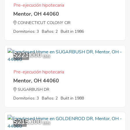
Pre-ejecución hipotecaria
Mentor, OH 44060
CONNECTICUT COLONY CIR
Dormitorios: 3
Baños: 2
Built in 1986
$221,000
10
EMV
Pre-ejecución hipotecaria
Mentor, OH 44060
SUGARBUSH DR
Dormitorios: 3
Baños: 2
Built in 1988
$215,100
9
EMV