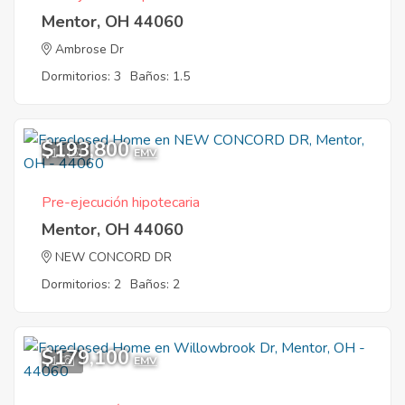
Mentor, OH 44060
Ambrose Dr
Dormitorios: 3
Baños: 1.5
$193,800
11
EMV
Pre-ejecución hipotecaria
Mentor, OH 44060
NEW CONCORD DR
Dormitorios: 2
Baños: 2
$179,100
1
EMV