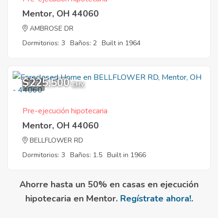
Mentor, OH 44060
AMBROSE DR
Dormitorios: 3
Baños: 2
Built in 1964
$225,500
1
EMV
Pre-ejecución hipotecaria
Mentor, OH 44060
BELLFLOWER RD
Dormitorios: 3
Baños: 1.5
Built in 1966
Ahorre hasta un 50% en casas en ejecución
hipotecaria en Mentor.
Regístrate ahora!
.