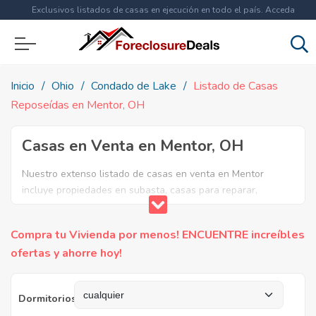
Exclusivos listados de casas en ejecución en todo el país. Acceda
ahora a
más de 1.5 millones
de propiedades!
Inicio
Ohio
Condado de Lake
Listado de Casas
Reposeídas en Mentor, OH
Casas en Venta en Mentor, OH
Nuestro extenso listado de casas en venta en Mentor
incluye propiedades en subasta, casas para reparar,
apartamentos reposeidos por el banco, ejecuciones
bancarias y casas en remate en Mentor, OH. Encuentre lo
Compra tu Vivienda por menos! ENCUENTRE increíbles
que necesita y aproveche estas increibles ofertas en Bienes
ofertas y ahorre hoy!
Raíces en Mentor, Ohio.
Dormitorios