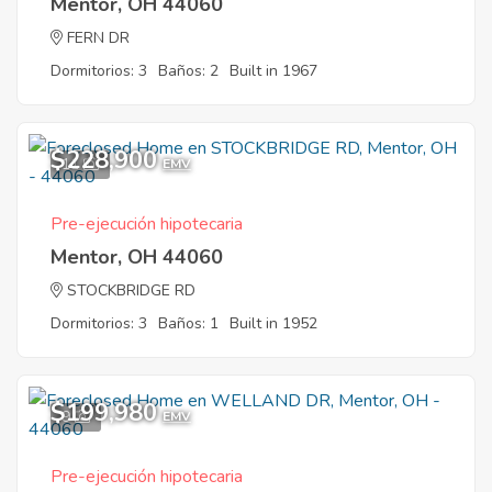
Mentor, OH 44060
FERN DR
Dormitorios: 3
Baños: 2
Built in 1967
$228,900
11
EMV
Pre-ejecución hipotecaria
Mentor, OH 44060
STOCKBRIDGE RD
Dormitorios: 3
Baños: 1
Built in 1952
$199,980
9
EMV
Pre-ejecución hipotecaria