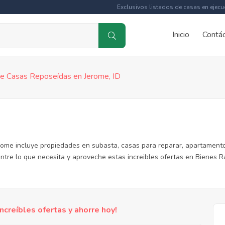
Exclusivos listados de casas en ejecu
Inicio
Contá
de Casas Reposeídas en Jerome, ID
rome incluye propiedades en subasta, casas para reparar, apartamento
ntre lo que necesita y aproveche estas increibles ofertas en Bienes R
reíbles ofertas y ahorre hoy!