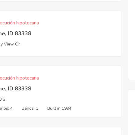
ecución hipotecaria
me, ID 83338
ey View Cir
ecución hipotecaria
me, ID 83338
0 S
rios: 4
Baños: 1
Built in 1994