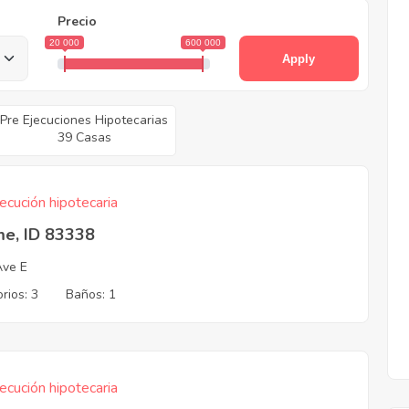
Precio
20 000
600 000
Apply
Pre Ejecuciones Hipotecarias
39 Casas
ecución hipotecaria
me, ID 83338
Ave E
rios: 3
Baños: 1
ecución hipotecaria