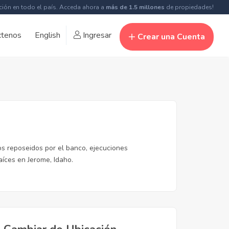
ción en todo el país. Acceda ahora a
más de 1.5 millones
de propiedades!
ctenos
English
Ingresar
Crear una Cuenta
s reposeidos por el banco, ejecuciones
aíces en Jerome, Idaho.