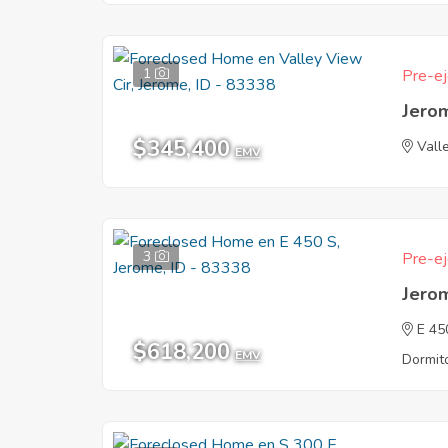
1
Pre-ej
Jero
$345,400
Vall
EMV
3
Pre-ej
Jero
E 45
$618,200
EMV
Dormito