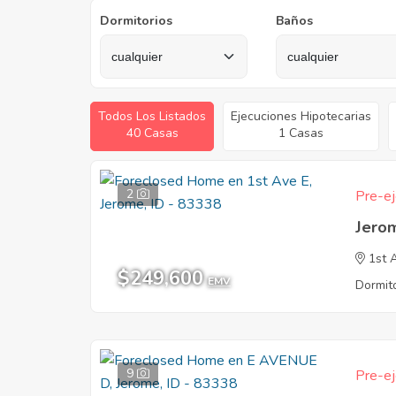
Dormitorios
Baños
Todos Los Listados
Ejecuciones Hipotecarias
40 Casas
1 Casas
2
Pre-ej
Jero
1st 
$249,600
EMV
Dormito
9
Pre-ej