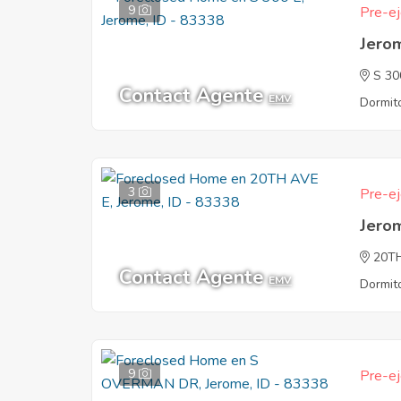
9
Pre-ej
Jero
S 30
Contact Agente
EMV
Dormito
3
Pre-ej
Jero
20T
Contact Agente
EMV
Dormito
9
Pre-ej