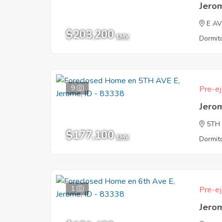
Jero
E A
$203,200
EMV
Dormito
9
Pre-ej
Jero
5TH
$177,100
EMV
Dormito
1
Pre-ej
Jero