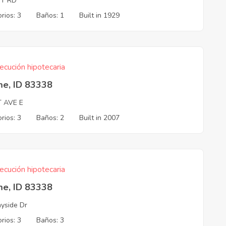
T RD
rios: 3
Baños: 1
Built in 1929
ecución hipotecaria
me, ID 83338
T AVE E
rios: 3
Baños: 2
Built in 2007
ecución hipotecaria
me, ID 83338
yside Dr
rios: 3
Baños: 3