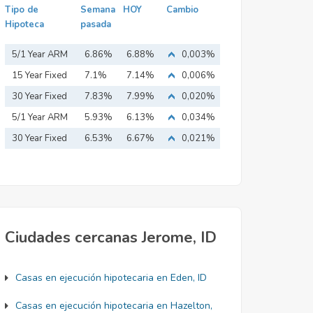
Tipo de
Semana
HOY
Cambio
Hipoteca
pasada
5/1 Year ARM
6.86%
6.88%
0,003%
15 Year Fixed
7.1%
7.14%
0,006%
Mortgage
30 Year Fixed
7.83%
7.99%
0,020%
Mortgage
5/1 Year ARM
5.93%
6.13%
0,034%
30 Year Fixed
6.53%
6.67%
0,021%
Mortgage
Ciudades cercanas Jerome, ID
Casas en ejecución hipotecaria en Eden, ID
Casas en ejecución hipotecaria en Hazelton,