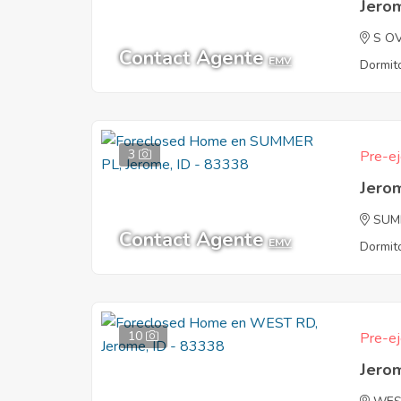
Jero
S O
Contact Agente
EMV
Dormito
3
Pre-ej
Jero
SUM
Contact Agente
EMV
Dormito
10
Pre-ej
Jero