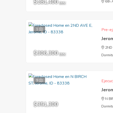
$181,400
6th 
EMV
1
Pre-ej
Jero
2ND
$306,300
EMV
Dormito
9
Ejecuc
Jero
N BI
$351,300
Dormito