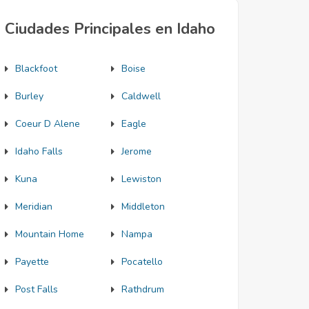
Ciudades Principales en Idaho
Blackfoot
Boise
Burley
Caldwell
Coeur D Alene
Eagle
Idaho Falls
Jerome
Kuna
Lewiston
Meridian
Middleton
Mountain Home
Nampa
Payette
Pocatello
Post Falls
Rathdrum