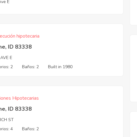
Ave E
ecución hipotecaria
me, ID 83338
 AVE E
rios: 2
Baños: 2
Built in 1980
iones Hipotecarias
me, ID 83338
RCH ST
rios: 4
Baños: 2