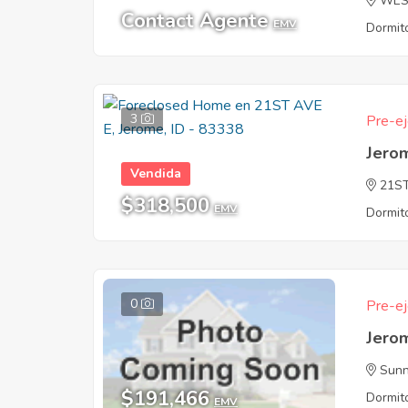
WES
Contact Agente
EMV
Dormito
3
Pre-ej
Jero
Vendida
21S
$318,500
EMV
Dormito
0
Pre-ej
Jero
Sunn
$191,466
Dormito
EMV