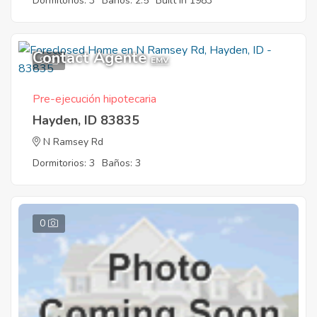
Dormitorios: 3
Baños: 2.5
Built in 1983
Contact Agente
9
EMV
Pre-ejecución hipotecaria
Hayden, ID 83835
N Ramsey Rd
Dormitorios: 3
Baños: 3
0