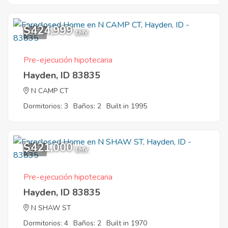
$424,999
8
EMV
Pre-ejecución hipotecaria
Hayden, ID 83835
N CAMP CT
Dormitorios: 3
Baños: 2
Built in 1995
$421,000
2
EMV
Pre-ejecución hipotecaria
Hayden, ID 83835
N SHAW ST
Dormitorios: 4
Baños: 2
Built in 1970