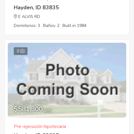
Hayden, ID 83835
E ALVIS RD
Dormitorios: 3
Baños: 2
Built in 1984
0
$581,300
EMV
Pre-ejecución hipotecaria