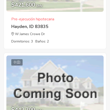
$421,600
EMV
Pre-ejecución hipotecaria
Hayden, ID 83835
W James Crowe Dr
Dormitorios: 3
Baños: 2
0
$442,700