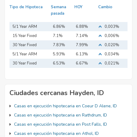
Tipo de Hipoteca
Semana
HOY
Cambio
pasada
5/1 Year ARM
6.86%
6.88%
0,003%
15 Year Fixed
7.1%
7.14%
0,006%
Mortgage
30 Year Fixed
7.83%
7.99%
0,020%
Mortgage
5/1 Year ARM
5.93%
6.13%
0,034%
30 Year Fixed
6.53%
6.67%
0,021%
Mortgage
Ciudades cercanas Hayden, ID
Casas en ejecución hipotecaria en Coeur D Alene, ID
Casas en ejecución hipotecaria en Rathdrum, ID
Casas en ejecución hipotecaria en Post Falls, ID
Casas en ejecución hipotecaria en Athol, ID