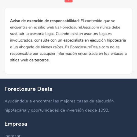
Foreclosure Deals
Ayudándole a encontrar las mejores casas de ejecución
hipotecaria y oportunidades de inversión desde 1998.
Empresa
Comprar Casas y Apartamentos en
Hayden, ID
Ingresar