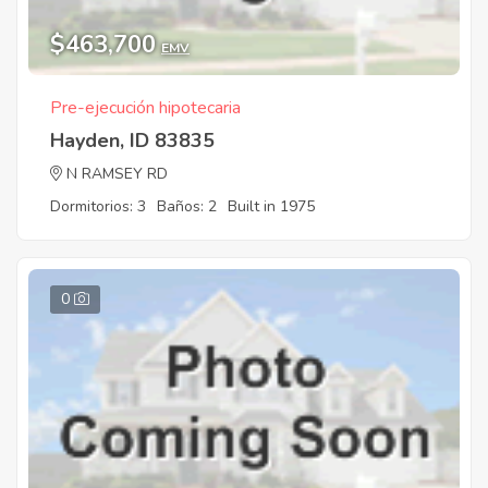
$463,700
EMV
Pre-ejecución hipotecaria
Hayden, ID 83835
N RAMSEY RD
Dormitorios: 3
Baños: 2
Built in 1975
0