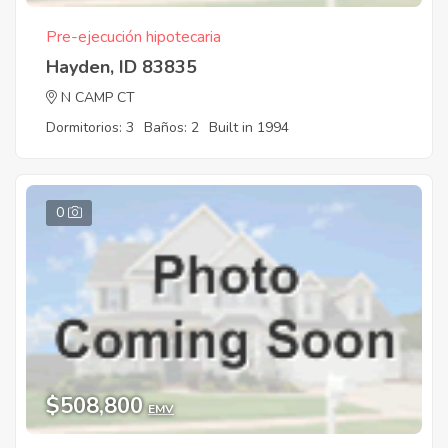
Pre-ejecución hipotecaria
Hayden, ID 83835
N CAMP CT
Dormitorios: 3
Baños: 2
Built in 1994
0
$508,800
EMV