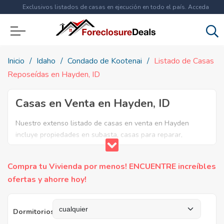
Exclusivos listados de casas en ejecución en todo el país. Acceda
ahora a
más de 1.5 millones
de propiedades!
Inicio
Idaho
Condado de Kootenai
Listado de Casas
Reposeídas en Hayden, ID
Casas en Venta en Hayden, ID
Nuestro extenso listado de casas en venta en Hayden
incluye propiedades en subasta, casas para reparar,
apartamentos reposeidos por el banco, ejecuciones
bancarias y casas en remate en Hayden, ID. Encuentre lo
Compra tu Vivienda por menos! ENCUENTRE increíbles
que necesita y aproveche estas increibles ofertas en Bienes
ofertas y ahorre hoy!
Raíces en Hayden, Idaho.
Dormitorios