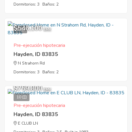
Dormitorios: 3
Baños: 2
$546,100
1
EMV
Pre-ejecución hipotecaria
Hayden, ID 83835
N Strahorn Rd
Dormitorios: 3
Baños: 2
$759,800
EMV
10
Pre-ejecución hipotecaria
Hayden, ID 83835
E CLUB LN