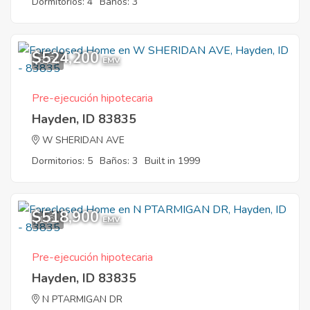
Dormitorios: 4
Baños: 3
$524,200
8
EMV
Pre-ejecución hipotecaria
Hayden, ID 83835
W SHERIDAN AVE
Dormitorios: 5
Baños: 3
Built in 1999
$518,900
1
EMV
Pre-ejecución hipotecaria
Hayden, ID 83835
N PTARMIGAN DR