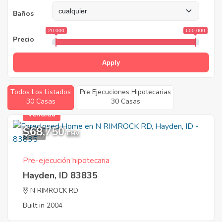
Baños
20 000
600 000
Precio
Apply
Todos Los Listados
Pre Ejecuciones Hipotecarias
30 Casas
30 Casas
Vendida
$68,750
1
EMV
Pre-ejecución hipotecaria
Hayden, ID 83835
N RIMROCK RD
Built in 2004