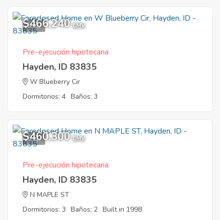
$466,240
3
EMV
Pre-ejecución hipotecaria
Hayden, ID 83835
W Blueberry Cir
Dormitorios: 4
Baños: 3
$460,300
3
EMV
Pre-ejecución hipotecaria
Hayden, ID 83835
N MAPLE ST
Dormitorios: 3
Baños: 2
Built in 1998