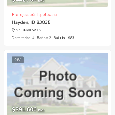
EMV
Pre-ejecución hipotecaria
Hayden, ID 83835
N SUNVIEW LN
Dormitorios: 4
Baños: 2
Built in 1983
0
$391,600
EMV