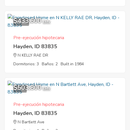
$433,600
12
EMV
Pre-ejecución hipotecaria
Hayden, ID 83835
N KELLY RAE DR
Dormitorios: 3
Baños: 2
Built in 1984
$503,800
9
EMV
Pre-ejecución hipotecaria
Hayden, ID 83835
N Bartlett Ave