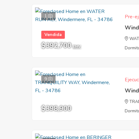
1
Pre-ej
Wind
Vendida
WAT
$392,700
EMV
Dormito
9
Ejecuc
Wind
TRA
$398,900
Dormito