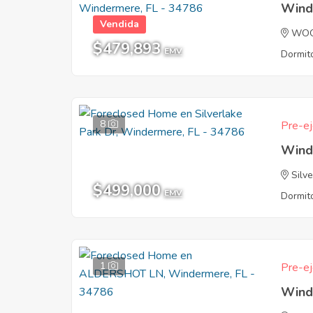
Wind
Vendida
WOO
$479,893
EMV
Dormito
8
Pre-ej
Wind
Silv
$499,000
EMV
Dormito
1
Pre-ej
Wind