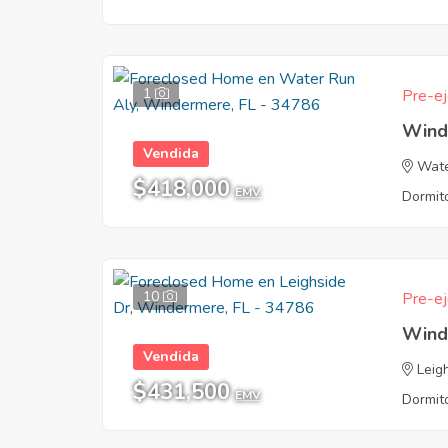
1
Pre-ej
Wind
Vendida
Wate
$418,000
EMV
Dormito
10
Pre-ej
Wind
Vendida
Leig
$431,500
EMV
Dormito