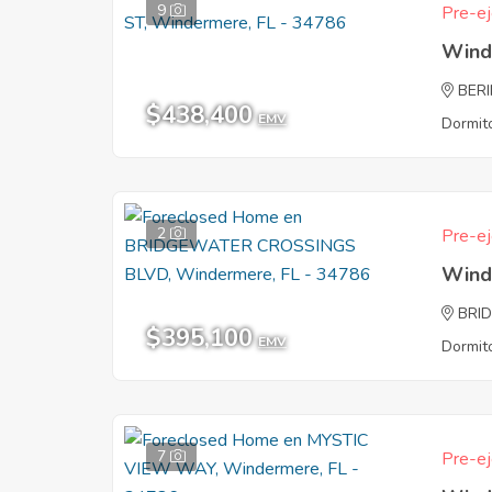
9
Pre-ej
Wind
BER
$438,400
EMV
Dormito
2
Pre-ej
Wind
BRI
$395,100
EMV
Dormito
7
Pre-ej