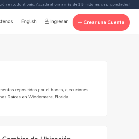
ción en todo el país. Acceda ahora a
más de 1.5 millones
de propiedades!
ctenos
English
Ingresar
Crear una Cuenta
mentos reposeidos por el banco, ejecuciones
nes Raíces en Windermere, Florida.