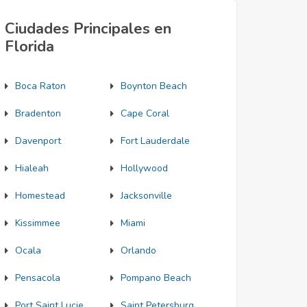
Ciudades Principales en
Florida
Boca Raton
Boynton Beach
Bradenton
Cape Coral
Davenport
Fort Lauderdale
Hialeah
Hollywood
Homestead
Jacksonville
Kissimmee
Miami
Ocala
Orlando
Pensacola
Pompano Beach
Port Saint Lucie
Saint Petersburg