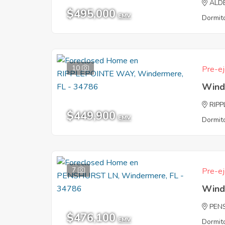
ALD
$495,000
EMV
Dormito
10
Pre-ej
Wind
RIP
$449,900
EMV
Dormito
7
Pre-ej
Wind
PEN
$476,100
EMV
Dormito