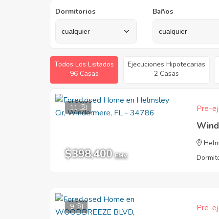
Dormitorios
Baños
Todos Los Listados
Ejecuciones Hipotecarias
96 Casas
2 Casas
11
Pre-ej
Wind
Helm
$398,400
EMV
Dormito
9
Pre-ej