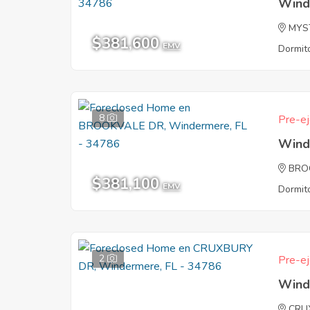
Wind
MYS
$381,600
EMV
Dormito
8
Pre-ej
Wind
BRO
$381,100
EMV
Dormito
2
Pre-ej
Wind
CRU