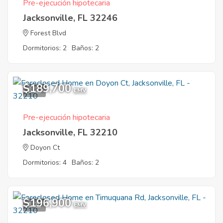
Pre-ejecución hipotecaria
Jacksonville, FL 32246
Forest Blvd
Dormitorios: 2
Baños: 2
$189,700
6
EMV
Pre-ejecución hipotecaria
Jacksonville, FL 32210
Doyon Ct
Dormitorios: 4
Baños: 2
$196,900
1
EMV