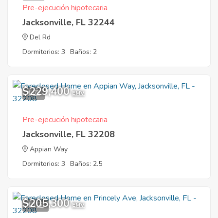
Pre-ejecución hipotecaria
Jacksonville, FL 32244
Del Rd
Dormitorios: 3
Baños: 2
$229,400
1
EMV
Pre-ejecución hipotecaria
Jacksonville, FL 32208
Appian Way
Dormitorios: 3
Baños: 2.5
$205,300
10
EMV