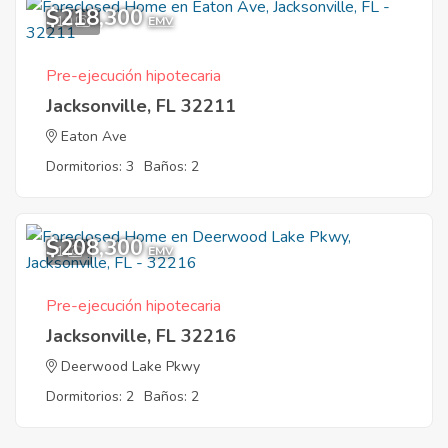
$218,300
10
EMV
Pre-ejecución hipotecaria
Jacksonville, FL 32211
Eaton Ave
Dormitorios: 3
Baños: 2
$208,300
1
EMV
Pre-ejecución hipotecaria
Jacksonville, FL 32216
Deerwood Lake Pkwy
Dormitorios: 2
Baños: 2