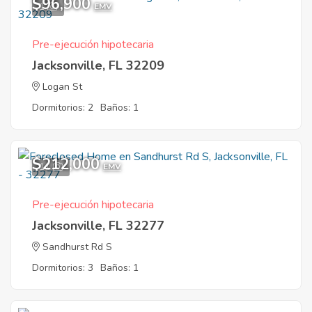
$96,900
1
EMV
Pre-ejecución hipotecaria
Jacksonville, FL 32209
Logan St
Dormitorios: 2
Baños: 1
$212,000
11
EMV
Pre-ejecución hipotecaria
Jacksonville, FL 32277
Sandhurst Rd S
Dormitorios: 3
Baños: 1