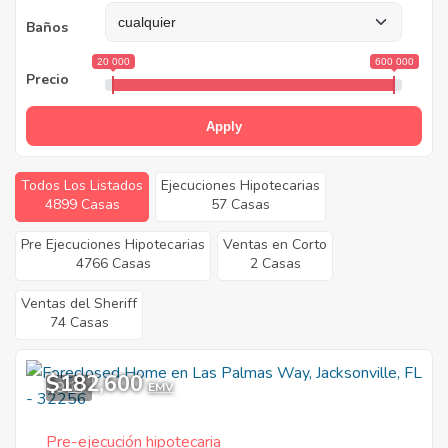
Baños
20 000
600 000
Precio
Apply
Todos Los Listados
Ejecuciones Hipotecarias
4899 Casas
57 Casas
Pre Ejecuciones Hipotecarias
Ventas en Corto
4766 Casas
2 Casas
Ventas del Sheriff
74 Casas
$182,600
9
EMV
Pre-ejecución hipotecaria