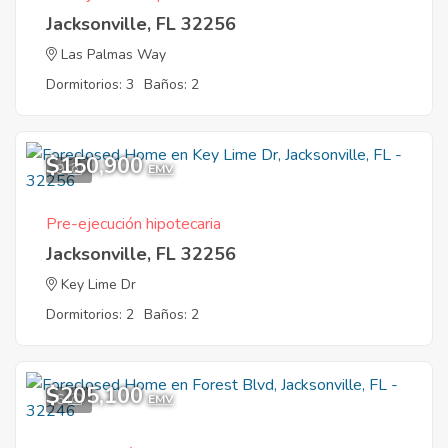
Jacksonville, FL 32256
Las Palmas Way
Dormitorios: 3
Baños: 2
$150,900
9
EMV
Pre-ejecución hipotecaria
Jacksonville, FL 32256
Key Lime Dr
Dormitorios: 2
Baños: 2
$205,100
6
EMV