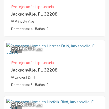
Pre-ejecución hipotecaria
Jacksonville, FL 32208
Princely Ave
Dormitorios: 4
Baños: 2
$205,900
8
EMV
Pre-ejecución hipotecaria
Jacksonville, FL 32208
Lincrest Dr N
Dormitorios: 3
Baños: 2
$198,000
1
EMV