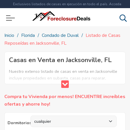
Exclusivos listados de casas en ejecución en todo el país. Acceda
ahora a
más de 1.5 millones
de propiedades!
Inicio
Florida
Condado de Duval
Listado de Casas
Reposeídas en Jacksonville, FL
Casas en Venta en Jacksonville, FL
Nuestro extenso listado de casas en venta en Jacksonville
incluye propiedades en subasta, casas para reparar,
apartamentos reposeidos por el banco, ejecuciones
bancarias y casas en remate en Jacksonville, FL. Encuentre
Compra tu Vivienda por menos! ENCUENTRE increíbles
lo que necesita y aproveche estas increibles ofertas en
ofertas y ahorre hoy!
Bienes Raíces en Jacksonville, Florida.
Dormitorios