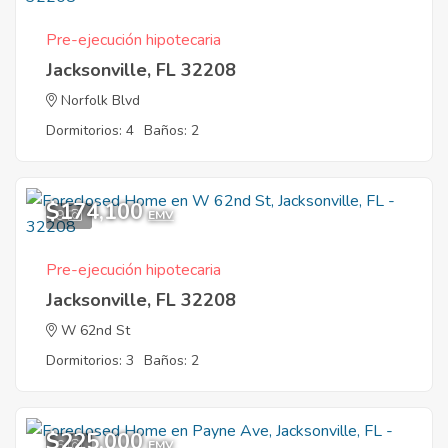
Pre-ejecución hipotecaria
Jacksonville, FL 32208
Norfolk Blvd
Dormitorios: 4
Baños: 2
$174,100
9
EMV
Pre-ejecución hipotecaria
Jacksonville, FL 32208
W 62nd St
Dormitorios: 3
Baños: 2
$225,000
6
EMV