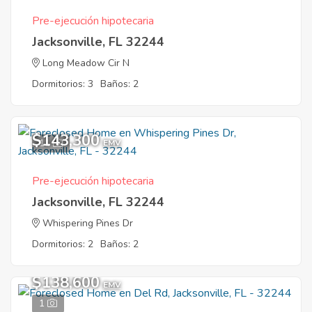
Pre-ejecución hipotecaria
Jacksonville, FL 32244
Long Meadow Cir N
Dormitorios: 3
Baños: 2
$143,300
11
EMV
Pre-ejecución hipotecaria
Jacksonville, FL 32244
Whispering Pines Dr
Dormitorios: 2
Baños: 2
$138,600
EMV
1