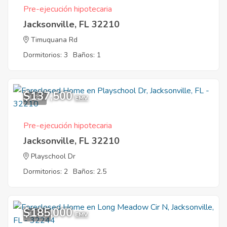
Pre-ejecución hipotecaria
Jacksonville, FL 32210
Timuquana Rd
Dormitorios: 3
Baños: 1
$137,500
1
EMV
Pre-ejecución hipotecaria
Jacksonville, FL 32210
Playschool Dr
Dormitorios: 2
Baños: 2.5
$185,000
11
EMV