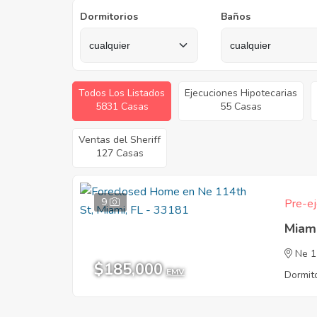
Dormitorios
Baños
Todos Los Listados
Ejecuciones Hipotecarias
5831 Casas
55 Casas
Ventas del Sheriff
127 Casas
9
Pre-ej
Miam
Ne 1
$185,000
EMV
Dormito