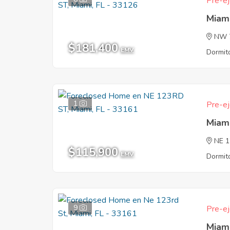
Pre-ej
Miam
NW 
$181,400
EMV
Dormito
1
Pre-ej
Miam
NE 
$115,900
EMV
Dormito
9
Pre-ej
Miam