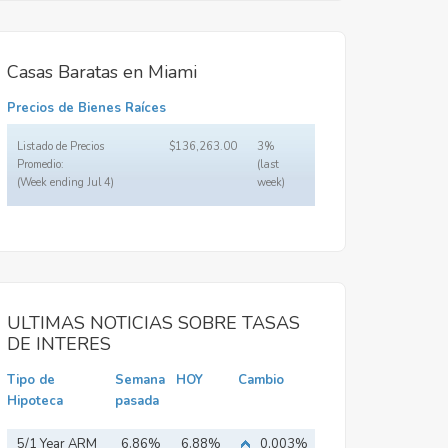
Casas Baratas en Miami
Precios de Bienes Raíces
Listado de Precios
$136,263.00
3%
Promedio:
(last
(Week ending Jul 4)
week)
ULTIMAS NOTICIAS SOBRE TASAS
DE INTERES
Tipo de
Semana
HOY
Cambio
Hipoteca
pasada
5/1 Year ARM
6.86%
6.88%
0,003%