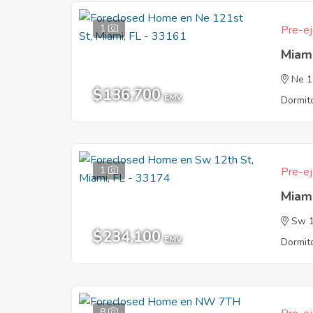
1
Pre-ej
Miam
Ne 1
$136,700
EMV
Dormito
1
Pre-ej
Miam
Sw 1
$234,100
EMV
Dormito
8