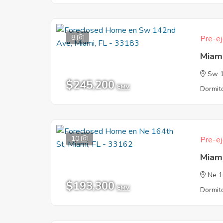
8
Pre-ej
Miam
Sw 
$245,200
EMV
Dormito
10
Pre-ej
Miam
Ne 1
$193,300
EMV
Dormito