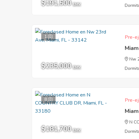
$191,500
EMV
Dormito
1
Pre-ej
Miam
Nw 2
$235,000
EMV
Dormito
8
Pre-ej
Miam
N C
$181,700
EMV
Dormito