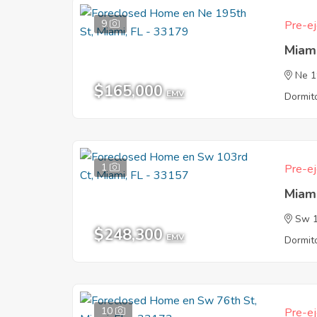
9
Pre-ej
Miam
Ne 1
$165,000
EMV
Dormito
1
Pre-ej
Miam
Sw 1
$248,300
EMV
Dormito
10
Pre-ej