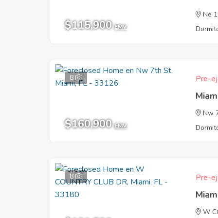
Ne 1
$115,900
EMV
Dormito
8
Pre-ej
Miam
Nw 7
$160,900
EMV
Dormito
8
Pre-ej
Miam
W C