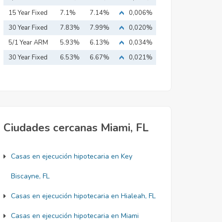
15 Year Fixed
7.1%
7.14%
0,006%
Mortgage
30 Year Fixed
7.83%
7.99%
0,020%
Mortgage
5/1 Year ARM
5.93%
6.13%
0,034%
30 Year Fixed
6.53%
6.67%
0,021%
Mortgage
Ciudades cercanas Miami, FL
Casas en ejecución hipotecaria en Key
Biscayne, FL
Casas en ejecución hipotecaria en Hialeah, FL
Casas en ejecución hipotecaria en Miami