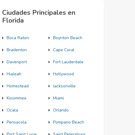
Ciudades Principales en
Florida
Boca Raton
Boynton Beach
Bradenton
Cape Coral
Davenport
Fort Lauderdale
Hialeah
Hollywood
Homestead
Jacksonville
Kissimmee
Miami
Ocala
Orlando
Pensacola
Pompano Beach
Port Saint Lucie
Saint Petersburg