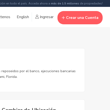
ción en todo el país. Acceda ahora a
más de 1.5 millones
de propiedades!
ctenos
English
Ingresar
Crear una Cuenta
 reposeidos por el banco, ejecuciones bancarias
mi, Florida.