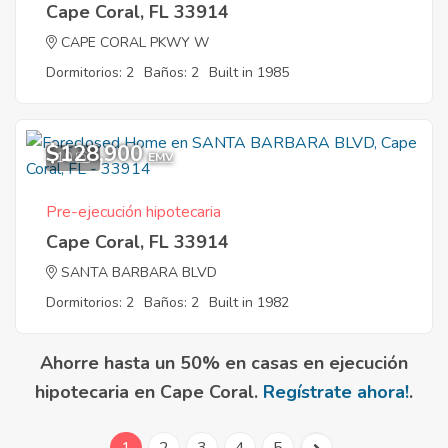
Cape Coral, FL 33914
CAPE CORAL PKWY W
Dormitorios: 2
Baños: 2
Built in 1985
$128,900
10
EMV
Pre-ejecución hipotecaria
Cape Coral, FL 33914
SANTA BARBARA BLVD
Dormitorios: 2
Baños: 2
Built in 1982
Ahorre hasta un 50% en casas en ejecución
hipotecaria en Cape Coral.
Regístrate ahora!
.