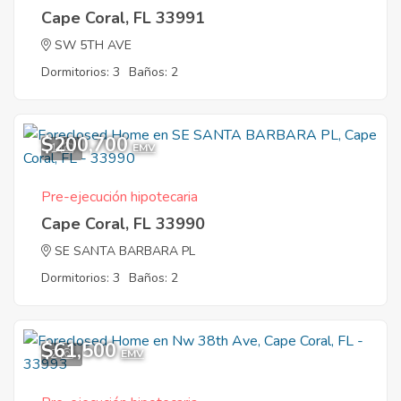
Cape Coral, FL 33991
SW 5TH AVE
Dormitorios: 3
Baños: 2
$200,700
1
EMV
Pre-ejecución hipotecaria
Cape Coral, FL 33990
SE SANTA BARBARA PL
Dormitorios: 3
Baños: 2
$61,500
2
EMV