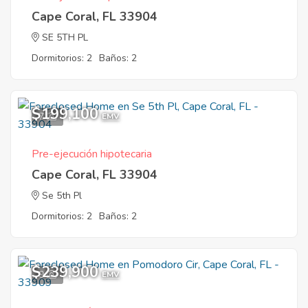
Cape Coral, FL 33904
SE 5TH PL
Dormitorios: 2
Baños: 2
$199,100
7
EMV
Pre-ejecución hipotecaria
Cape Coral, FL 33904
Se 5th Pl
Dormitorios: 2
Baños: 2
$239,900
9
EMV