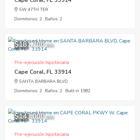
Cape Coral, FL 33914
SW 47TH TER
Dormitorios: 2
Baños: 2
$181,700
8
EMV
Pre-ejecución hipotecaria
Cape Coral, FL 33914
SANTA BARBARA BLVD
Dormitorios: 2
Baños: 2
Built in 1982
$143,000
8
EMV
Pre-ejecución hipotecaria