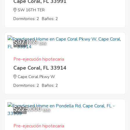
Cape Coral, FL 33991
SW 16TH TER
Dormitorios: 2
Baños: 2
$97,869
9
EMV
Pre-ejecución hipotecaria
Cape Coral, FL 33914
Cape Coral Pkwy W
Dormitorios: 2
Baños: 2
$225,000
7
EMV
Pre-ejecución hipotecaria