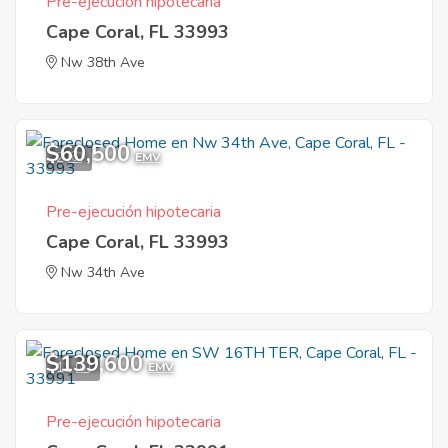
Pre-ejecución hipotecaria
Cape Coral, FL 33993
Nw 38th Ave
$60,500
2
EMV
Pre-ejecución hipotecaria
Cape Coral, FL 33993
Nw 34th Ave
$139,600
11
EMV
Pre-ejecución hipotecaria