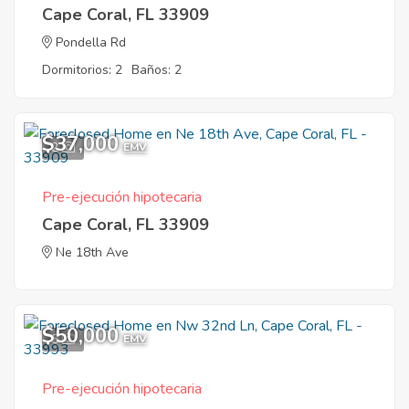
Cape Coral, FL 33909
Pondella Rd
Dormitorios: 2
Baños: 2
$37,000
2
EMV
Pre-ejecución hipotecaria
Cape Coral, FL 33909
Ne 18th Ave
$50,000
5
EMV
Pre-ejecución hipotecaria