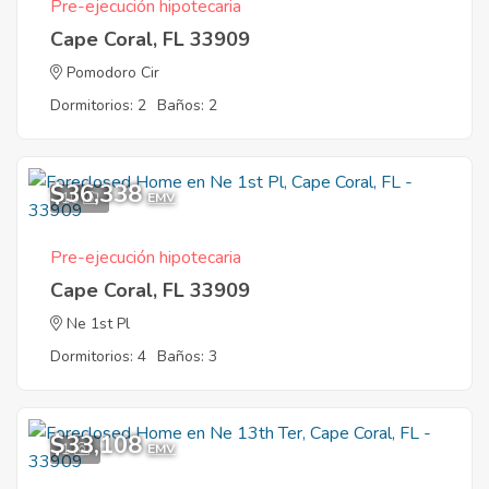
Pre-ejecución hipotecaria
Cape Coral, FL 33909
Pomodoro Cir
Dormitorios: 2
Baños: 2
$36,338
10
EMV
Pre-ejecución hipotecaria
Cape Coral, FL 33909
Ne 1st Pl
Dormitorios: 4
Baños: 3
$33,108
1
EMV