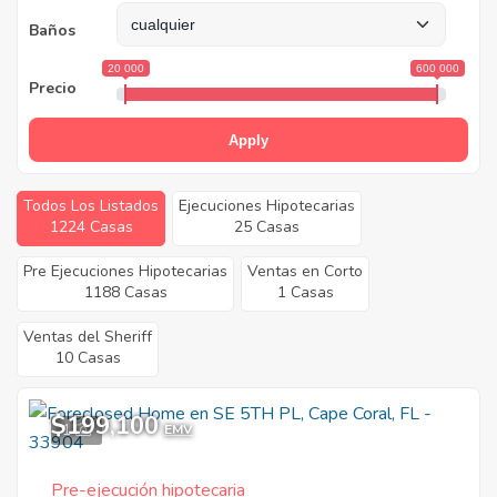
Baños
20 000
600 000
Precio
Apply
Todos Los Listados
Ejecuciones Hipotecarias
1224 Casas
25 Casas
Pre Ejecuciones Hipotecarias
Ventas en Corto
1188 Casas
1 Casas
Ventas del Sheriff
10 Casas
$199,100
1
EMV
Pre-ejecución hipotecaria