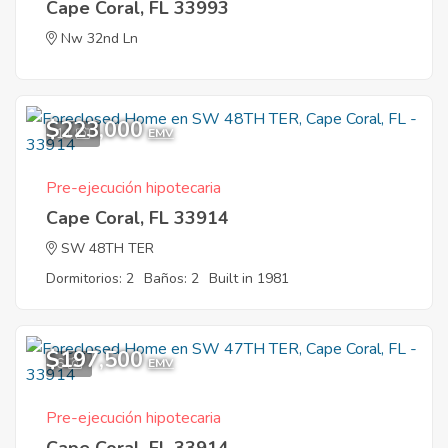
Cape Coral, FL 33993
Nw 32nd Ln
$223,000
11
EMV
Pre-ejecución hipotecaria
Cape Coral, FL 33914
SW 48TH TER
Dormitorios: 2
Baños: 2
Built in 1981
$197,500
6
EMV
Pre-ejecución hipotecaria