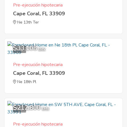
Pre-ejecución hipotecaria
Cape Coral, FL 33909
Ne 13th Ter
$33,108
1
EMV
Pre-ejecución hipotecaria
Cape Coral, FL 33909
Ne 18th Pl
$212,800
8
EMV
Pre-ejecución hipotecaria