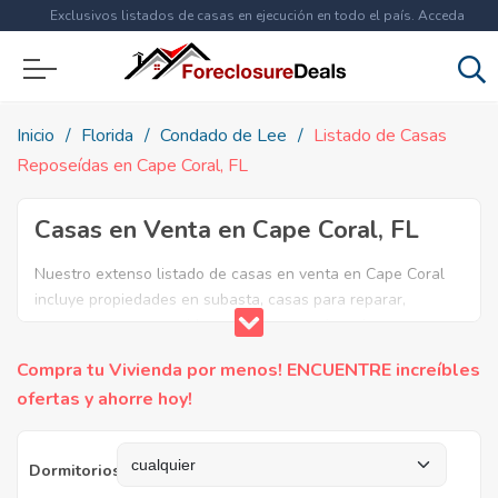
Exclusivos listados de casas en ejecución en todo el país. Acceda
ahora a
más de 1.5 millones
de propiedades!
Inicio
Florida
Condado de Lee
Listado de Casas
Reposeídas en Cape Coral, FL
Casas en Venta en Cape Coral, FL
Nuestro extenso listado de casas en venta en Cape Coral
incluye propiedades en subasta, casas para reparar,
apartamentos reposeidos por el banco, ejecuciones
bancarias y casas en remate en Cape Coral, FL. Encuentre
Compra tu Vivienda por menos! ENCUENTRE increíbles
lo que necesita y aproveche estas increibles ofertas en
ofertas y ahorre hoy!
Bienes Raíces en Cape Coral, Florida.
Dormitorios