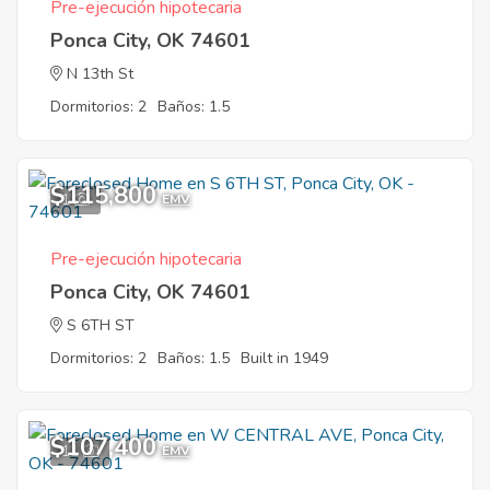
Pre-ejecución hipotecaria
Ponca City, OK 74601
N 13th St
Dormitorios: 2
Baños: 1.5
$115,800
1
EMV
Pre-ejecución hipotecaria
Ponca City, OK 74601
S 6TH ST
Dormitorios: 2
Baños: 1.5
Built in 1949
$107,400
11
EMV