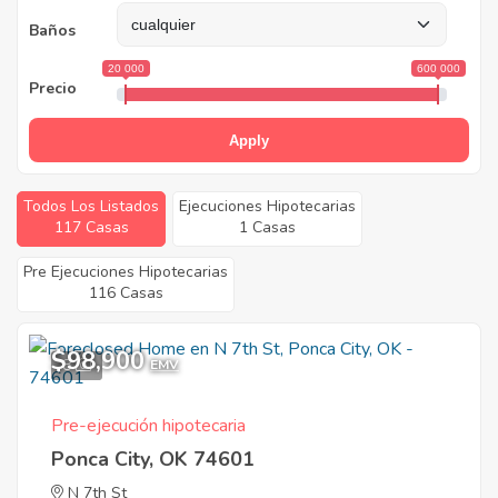
Baños
20 000
600 000
Precio
Apply
Todos Los Listados
Ejecuciones Hipotecarias
117 Casas
1 Casas
Pre Ejecuciones Hipotecarias
116 Casas
$98,900
8
EMV
Pre-ejecución hipotecaria
Ponca City, OK 74601
N 7th St