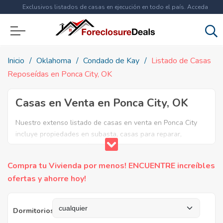
Exclusivos listados de casas en ejecución en todo el país. Acceda
ahora a
más de 1.5 millones
de propiedades!
Inicio
Oklahoma
Condado de Kay
Listado de Casas
Reposeídas en Ponca City, OK
Casas en Venta en Ponca City, OK
Nuestro extenso listado de casas en venta en Ponca City
incluye propiedades en subasta, casas para reparar,
apartamentos reposeidos por el banco, ejecuciones
bancarias y casas en remate en Ponca City, OK. Encuentre
Compra tu Vivienda por menos! ENCUENTRE increíbles
lo que necesita y aproveche estas increibles ofertas en
ofertas y ahorre hoy!
Bienes Raíces en Ponca City, Oklahoma.
Dormitorios