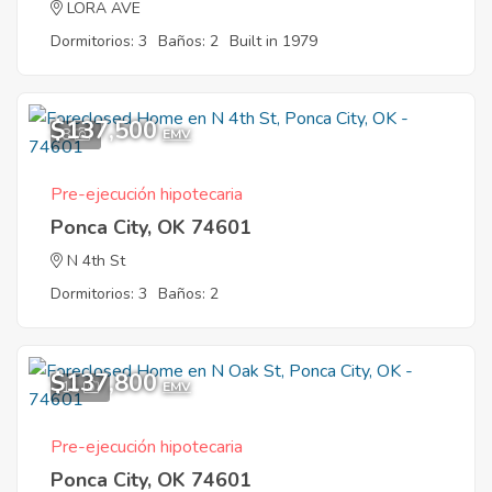
LORA AVE
Dormitorios: 3
Baños: 2
Built in 1979
$137,500
8
EMV
Pre-ejecución hipotecaria
Ponca City, OK 74601
N 4th St
Dormitorios: 3
Baños: 2
$137,800
11
EMV
Pre-ejecución hipotecaria
Ponca City, OK 74601