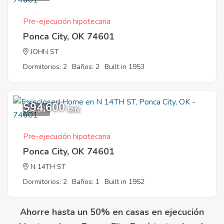
Pre-ejecución hipotecaria
Ponca City, OK 74601
JOHN ST
Dormitorios: 2
Baños: 2
Built in 1953
$94,600
11
EMV
Pre-ejecución hipotecaria
Ponca City, OK 74601
N 14TH ST
Dormitorios: 2
Baños: 1
Built in 1952
Ahorre hasta un 50% en casas en ejecución