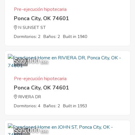
Pre-ejecución hipotecaria
Ponca City, OK 74601
N SUNSET ST
Dormitorios: 2
Baños: 2
Built in 1940
$99,900
5
EMV
Pre-ejecución hipotecaria
Ponca City, OK 74601
RIVIERA DR
Dormitorios: 4
Baños: 2
Built in 1953
$95,000
11
EMV