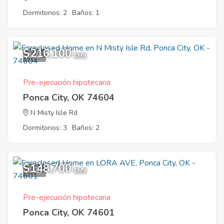
Dormitorios: 2
Baños: 1
$216,100
1
EMV
Pre-ejecución hipotecaria
Ponca City, OK 74604
N Misty Isle Rd
Dormitorios: 3
Baños: 2
$148,700
1
EMV
Pre-ejecución hipotecaria
Ponca City, OK 74601