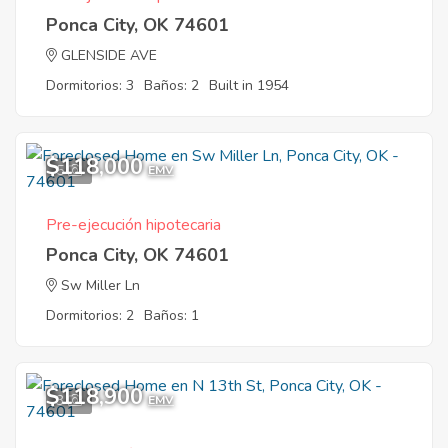
Ponca City, OK 74601
GLENSIDE AVE
Dormitorios: 3
Baños: 2
Built in 1954
$118,000
5
EMV
Pre-ejecución hipotecaria
Ponca City, OK 74601
Sw Miller Ln
Dormitorios: 2
Baños: 1
$118,900
3
EMV