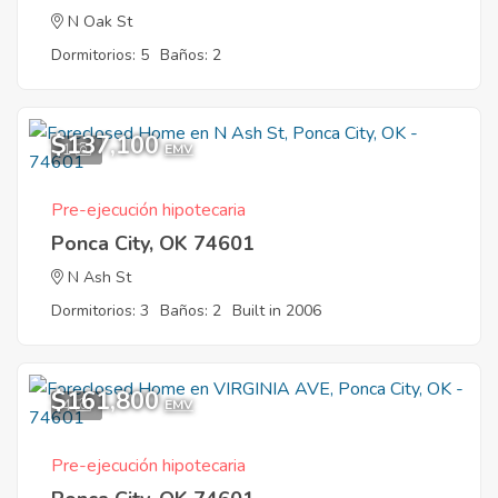
N Oak St
Dormitorios: 5
Baños: 2
$137,100
1
EMV
Pre-ejecución hipotecaria
Ponca City, OK 74601
N Ash St
Dormitorios: 3
Baños: 2
Built in 2006
$161,800
4
EMV
Pre-ejecución hipotecaria