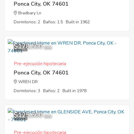
Ponca City, OK 74601
Bradbary Ln
Dormitorios: 2
Baños: 1.5
Built in 1962
$178,500
9
EMV
Pre-ejecución hipotecaria
Ponca City, OK 74601
WREN DR
Dormitorios: 3
Baños: 2
Built in 1978
$125,600
5
EMV
Pre-ejecución hipotecaria