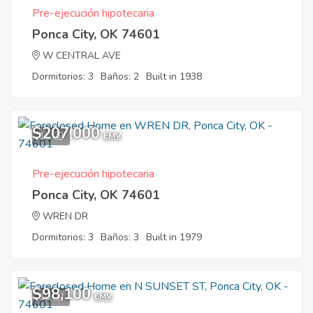
Pre-ejecución hipotecaria
Ponca City, OK 74601
W CENTRAL AVE
Dormitorios: 3
Baños: 2
Built in 1938
$207,000
11
EMV
Pre-ejecución hipotecaria
Ponca City, OK 74601
WREN DR
Dormitorios: 3
Baños: 3
Built in 1979
$98,100
10
EMV