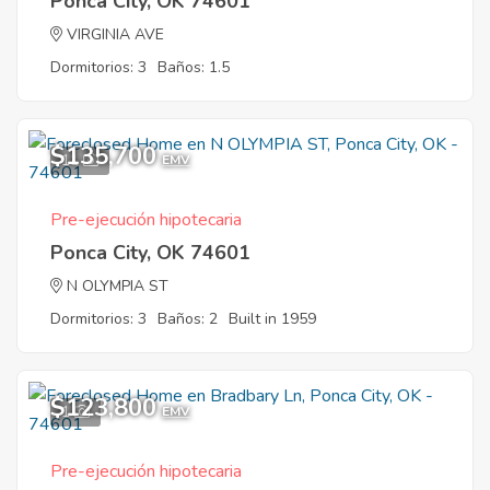
Ponca City, OK 74601
VIRGINIA AVE
Dormitorios: 3
Baños: 1.5
$135,700
11
EMV
Pre-ejecución hipotecaria
Ponca City, OK 74601
N OLYMPIA ST
Dormitorios: 3
Baños: 2
Built in 1959
$123,800
1
EMV
Pre-ejecución hipotecaria