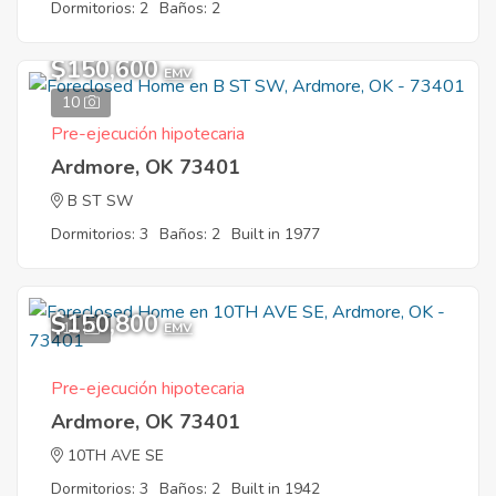
Dormitorios: 2
Baños: 2
$150,600
EMV
10
Pre-ejecución hipotecaria
Ardmore, OK 73401
B ST SW
Dormitorios: 3
Baños: 2
Built in 1977
$150,800
11
EMV
Pre-ejecución hipotecaria
Ardmore, OK 73401
10TH AVE SE
Dormitorios: 3
Baños: 2
Built in 1942