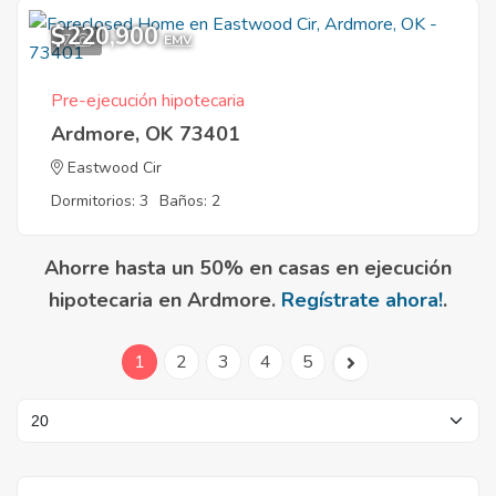
$220,900
7
EMV
Pre-ejecución hipotecaria
Ardmore, OK 73401
Eastwood Cir
Dormitorios: 3
Baños: 2
Ahorre hasta un 50% en casas en ejecución
hipotecaria en Ardmore.
Regístrate ahora!
.
1
2
3
4
5