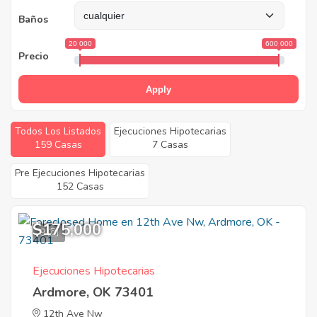
Baños
20 000
600 000
Precio
Apply
Todos Los Listados
Ejecuciones Hipotecarias
159 Casas
7 Casas
Pre Ejecuciones Hipotecarias
152 Casas
$175,000
9
Ejecuciones Hipotecarias
Ardmore, OK 73401
12th Ave Nw