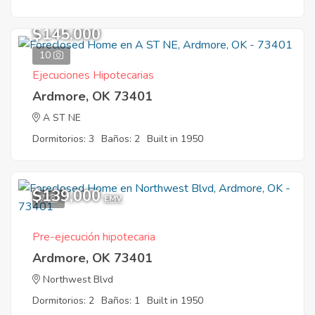
$145,000
10
Ejecuciones Hipotecarias
Ardmore, OK 73401
A ST NE
Dormitorios: 3
Baños: 2
Built in 1950
$139,000
7
EMV
Pre-ejecución hipotecaria
Ardmore, OK 73401
Northwest Blvd
Dormitorios: 2
Baños: 1
Built in 1950