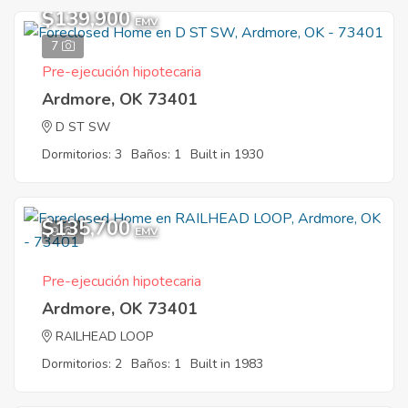
$139,900
EMV
7
Pre-ejecución hipotecaria
Ardmore, OK 73401
D ST SW
Dormitorios: 3
Baños: 1
Built in 1930
$135,700
9
EMV
Pre-ejecución hipotecaria
Ardmore, OK 73401
RAILHEAD LOOP
Dormitorios: 2
Baños: 1
Built in 1983