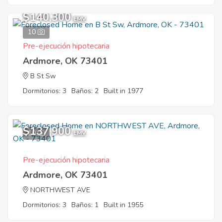
$140,300
EMV
10
Pre-ejecución hipotecaria
Ardmore, OK 73401
B St Sw
Dormitorios: 3
Baños: 2
Built in 1977
$137,900
10
EMV
Pre-ejecución hipotecaria
Ardmore, OK 73401
NORTHWEST AVE
Dormitorios: 3
Baños: 1
Built in 1955