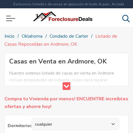
Exclusivos listados de casas en ejecución en todo el país. Acceda
ahora a
más de 1.5 millones
de propiedades!
Inicio
Oklahoma
Condado de Carter
Listado de
Casas Reposeídas en Ardmore, OK
Casas en Venta en Ardmore, OK
Nuestro extenso listado de casas en venta en Ardmore
incluye propiedades en subasta, casas para reparar,
apartamentos reposeidos por el banco, ejecuciones
bancarias y casas en remate en Ardmore, OK. Encuentre lo
Compra tu Vivienda por menos! ENCUENTRE increíbles
que necesita y aproveche estas increibles ofertas en Bienes
ofertas y ahorre hoy!
Raíces en Ardmore, Oklahoma.
Dormitorios