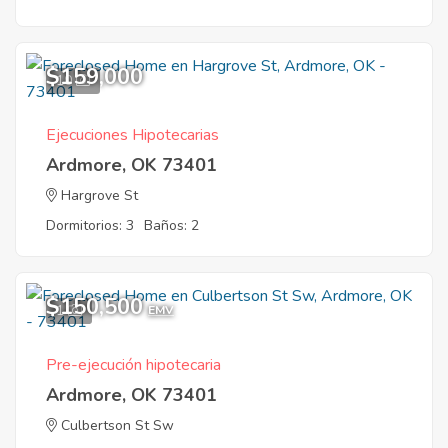
$159,000
10
Ejecuciones Hipotecarias
Ardmore, OK 73401
Hargrove St
Dormitorios: 3
Baños: 2
$150,500
1
EMV
Pre-ejecución hipotecaria
Ardmore, OK 73401
Culbertson St Sw