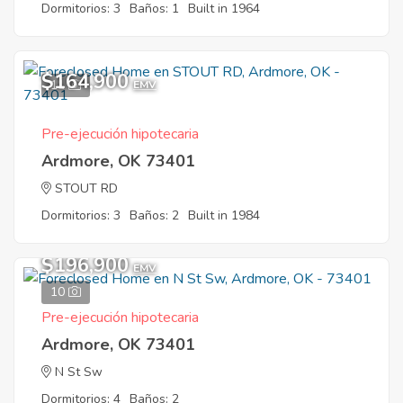
Dormitorios: 3
Baños: 1
Built in 1964
$164,900
11
EMV
Pre-ejecución hipotecaria
Ardmore, OK 73401
STOUT RD
Dormitorios: 3
Baños: 2
Built in 1984
$196,900
EMV
10
Pre-ejecución hipotecaria
Ardmore, OK 73401
N St Sw
Dormitorios: 4
Baños: 2