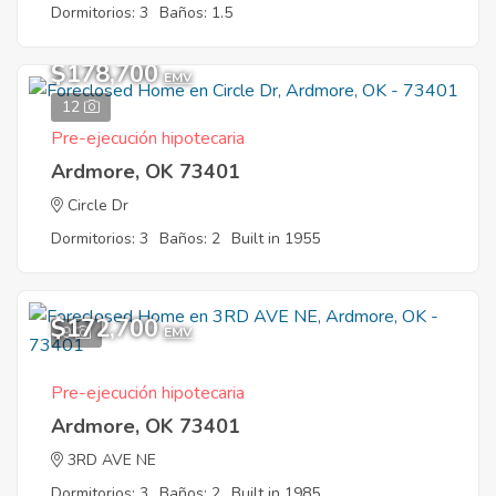
Dormitorios: 3
Baños: 1.5
$178,700
EMV
12
Pre-ejecución hipotecaria
Ardmore, OK 73401
Circle Dr
Dormitorios: 3
Baños: 2
Built in 1955
$172,700
9
EMV
Pre-ejecución hipotecaria
Ardmore, OK 73401
3RD AVE NE
Dormitorios: 3
Baños: 2
Built in 1985