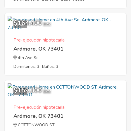
$164,400
1
EMV
Pre-ejecución hipotecaria
Ardmore, OK 73401
4th Ave Se
Dormitorios: 3
Baños: 3
$159,300
4
EMV
Pre-ejecución hipotecaria
Ardmore, OK 73401
COTTONWOOD ST