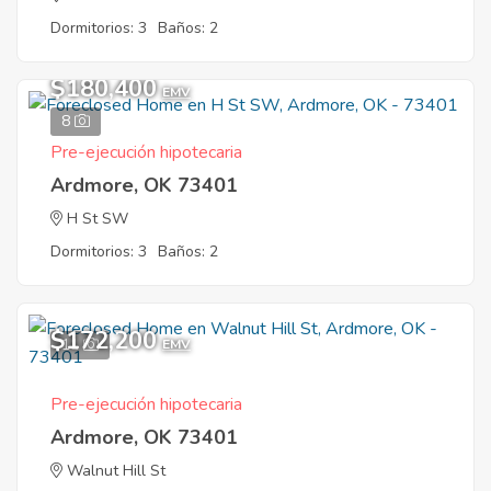
Dormitorios: 3
Baños: 2
$180,400
EMV
8
Pre-ejecución hipotecaria
Ardmore, OK 73401
H St SW
Dormitorios: 3
Baños: 2
$172,200
11
EMV
Pre-ejecución hipotecaria
Ardmore, OK 73401
Walnut Hill St