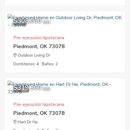
$308,000
7
EMV
Pre-ejecución hipotecaria
Piedmont, OK 73078
Outdoor Living Dr
Dormitorios: 4
Baños: 2
$319,300
12
EMV
Pre-ejecución hipotecaria
Piedmont, OK 73078
Hart Dr Ne