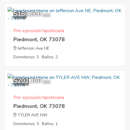
$186,800
7
EMV
Pre-ejecución hipotecaria
Piedmont, OK 73078
Jefferson Ave NE
Dormitorios: 3
Baños: 2
$201,100
11
EMV
Pre-ejecución hipotecaria
Piedmont, OK 73078
TYLER AVE NW
Dormitorios: 3
Baños: 1