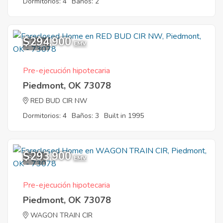
Dormitorios: 4
Baños: 2
$294,900
10
EMV
Pre-ejecución hipotecaria
Piedmont, OK 73078
RED BUD CIR NW
Dormitorios: 4
Baños: 3
Built in 1995
$293,900
8
EMV
Pre-ejecución hipotecaria
Piedmont, OK 73078
WAGON TRAIN CIR