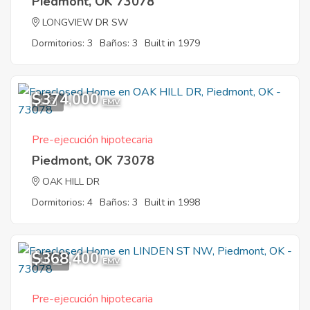
Piedmont, OK 73078
LONGVIEW DR SW
Dormitorios: 3
Baños: 3
Built in 1979
$374,000
1
EMV
Pre-ejecución hipotecaria
Piedmont, OK 73078
OAK HILL DR
Dormitorios: 4
Baños: 3
Built in 1998
$368,400
10
EMV
Pre-ejecución hipotecaria