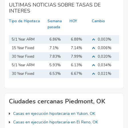
ULTIMAS NOTICIAS SOBRE TASAS DE
INTERES
Tipo de Hipoteca
Semana
HOY
Cambio
pasada
5/1 Year ARM
6.86%
6.88%
0,003%
15 Year Fixed
7.1%
7.14%
0,006%
Mortgage
30 Year Fixed
7.83%
7.99%
0,020%
Mortgage
5/1 Year ARM
5.93%
6.13%
0,034%
30 Year Fixed
6.53%
6.67%
0,021%
Mortgage
Ciudades cercanas Piedmont, OK
Casas en ejecución hipotecaria en Yukon, OK
Casas en ejecución hipotecaria en El Reno, OK