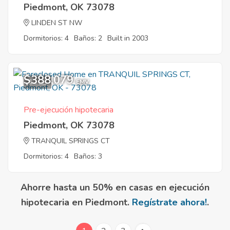
Piedmont, OK 73078
LINDEN ST NW
Dormitorios: 4
Baños: 2
Built in 2003
$388,079
12
EMV
Pre-ejecución hipotecaria
Piedmont, OK 73078
TRANQUIL SPRINGS CT
Dormitorios: 4
Baños: 3
Ahorre hasta un 50% en casas en ejecución
hipotecaria en Piedmont.
Regístrate ahora!
.