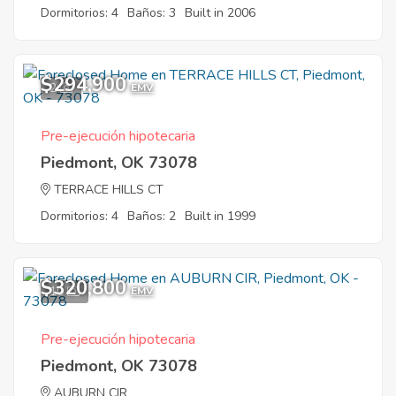
Dormitorios: 4
Baños: 3
Built in 2006
$294,900
2
EMV
Pre-ejecución hipotecaria
Piedmont, OK 73078
TERRACE HILLS CT
Dormitorios: 4
Baños: 2
Built in 1999
$320,800
10
EMV
Pre-ejecución hipotecaria
Piedmont, OK 73078
AUBURN CIR