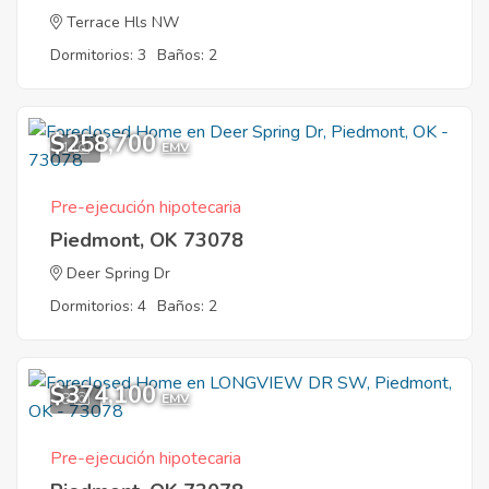
Terrace Hls NW
Dormitorios: 3
Baños: 2
$258,700
1
EMV
Pre-ejecución hipotecaria
Piedmont, OK 73078
Deer Spring Dr
Dormitorios: 4
Baños: 2
$374,100
8
EMV
Pre-ejecución hipotecaria