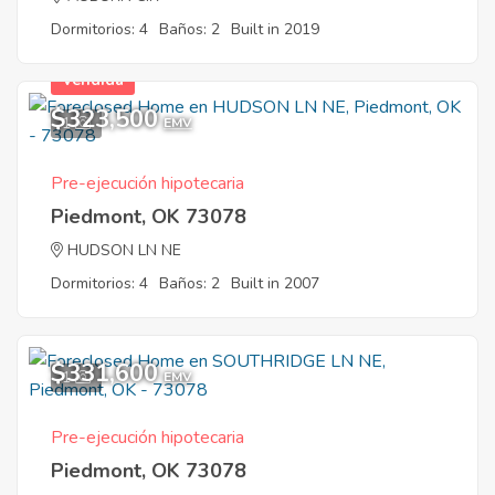
Dormitorios: 4
Baños: 2
Built in 2019
Vendida
$323,500
1
EMV
Pre-ejecución hipotecaria
Piedmont, OK 73078
HUDSON LN NE
Dormitorios: 4
Baños: 2
Built in 2007
$331,600
1
EMV
Pre-ejecución hipotecaria
Piedmont, OK 73078