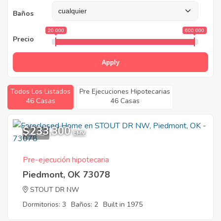
Baños
20 000
600 000
Precio
Apply
Todos Los Listados
Pre Ejecuciones Hipotecarias
46 Casas
46 Casas
$233,300
11
EMV
Pre-ejecución hipotecaria
Piedmont, OK 73078
STOUT DR NW
Dormitorios: 3
Baños: 2
Built in 1975