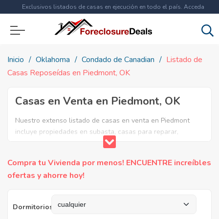
Exclusivos listados de casas en ejecución en todo el país. Acceda
ahora a
más de 1.5 millones
de propiedades!
Inicio
Oklahoma
Condado de Canadian
Listado de
Casas Reposeídas en Piedmont, OK
Casas en Venta en Piedmont, OK
Nuestro extenso listado de casas en venta en Piedmont
incluye propiedades en subasta, casas para reparar,
apartamentos reposeidos por el banco, ejecuciones
bancarias y casas en remate en Piedmont, OK. Encuentre lo
Compra tu Vivienda por menos! ENCUENTRE increíbles
que necesita y aproveche estas increibles ofertas en Bienes
ofertas y ahorre hoy!
Raíces en Piedmont, Oklahoma.
Dormitorios