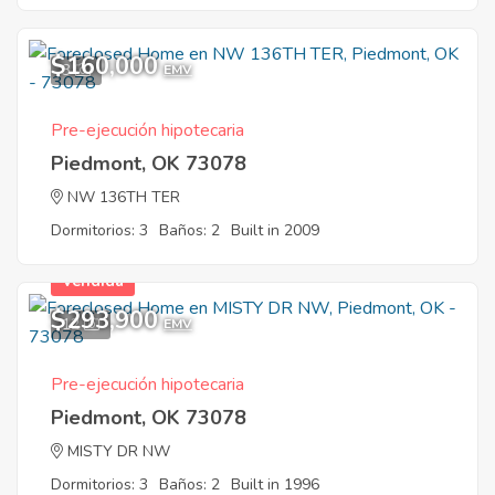
$160,000
3
EMV
Pre-ejecución hipotecaria
Piedmont, OK 73078
NW 136TH TER
Dormitorios: 3
Baños: 2
Built in 2009
Vendida
$293,900
12
EMV
Pre-ejecución hipotecaria
Piedmont, OK 73078
MISTY DR NW
Dormitorios: 3
Baños: 2
Built in 1996