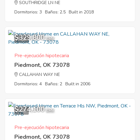
SOUTHRIDGE LN NE
Dormitorios: 3
Baños: 2.5
Built in 2018
$329,800
7
EMV
Pre-ejecución hipotecaria
Piedmont, OK 73078
CALLAHAN WAY NE
Dormitorios: 4
Baños: 2
Built in 2006
$274,100
1
EMV
Pre-ejecución hipotecaria
Piedmont, OK 73078