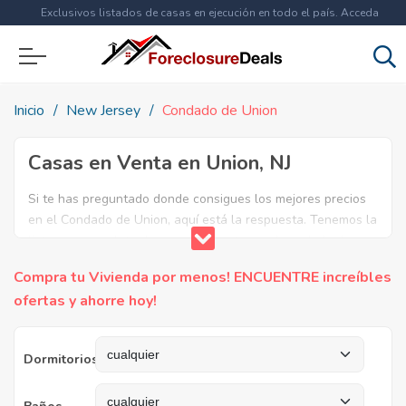
Exclusivos listados de casas en ejecución en todo el país. Acceda
ahora a
más de 1.5 millones
de propiedades!
Inicio
New Jersey
Condado de Union
Casas en Venta en Union, NJ
Si te has preguntado donde consigues los mejores precios
en el Condado de Union, aquí está la respuesta. Tenemos la
lista mas completa de casas en venta en el condado de
Union. ¿Por qué pagar más si puedes comprar por menos?
Compra tu Vivienda por menos! ENCUENTRE increíbles
Ahorra en grande y compra casas reposeídas en el
ofertas y ahorre hoy!
Condado de Union, NJ.
Dormitorios