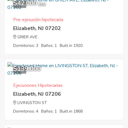
$42,000
8
EMV
Pre-ejecución hipotecaria
Elizabeth, NJ 07202
GRIER AVE
Dormitorios: 3
Baños: 1
Built in 1920
$139,000
9
Ejecuciones Hipotecarias
Elizabeth, NJ 07206
LIVINGSTON ST
Dormitorios: 4
Baños: 1
Built in 1868