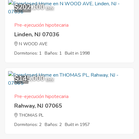
$202,100
10
EMV
Pre-ejecución hipotecaria
Linden, NJ 07036
N WOOD AVE
Dormitorios: 1
Baños: 1
Built in 1998
$145,000
1
EMV
Pre-ejecución hipotecaria
Rahway, NJ 07065
THOMAS PL
Dormitorios: 2
Baños: 2
Built in 1957