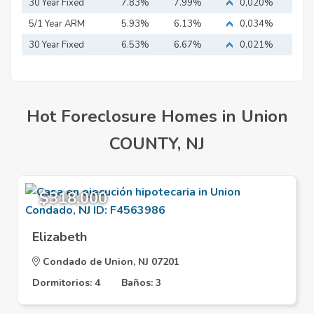
Mortgage
30 Year Fixed
7.83%
7.99%
0,020%
Mortgage
5/1 Year ARM
5.93%
6.13%
0,034%
30 Year Fixed
6.53%
6.67%
0,021%
Mortgage
Hot Foreclosure Homes in Union
COUNTY, NJ
$318,000
Elizabeth
Condado de Union, NJ 07201
Dormitorios: 4
Baños: 3