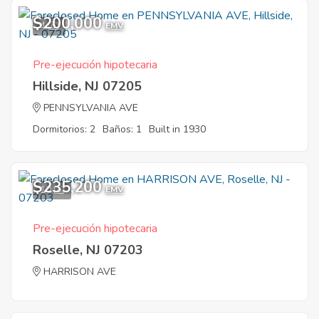
$200,000
4
EMV
Pre-ejecución hipotecaria
Hillside, NJ 07205
PENNSYLVANIA AVE
Dormitorios: 2
Baños: 1
Built in 1930
$235,200
10
EMV
Pre-ejecución hipotecaria
Roselle, NJ 07203
HARRISON AVE