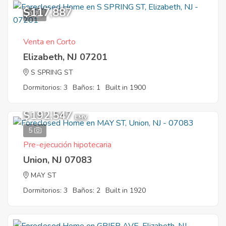
$117,887
9
Venta en Corto
Elizabeth, NJ 07201
S SPRING ST
Dormitorios: 3
Baños: 1
Built in 1900
$192,547
EMV
5
Pre-ejecución hipotecaria
Union, NJ 07083
MAY ST
Dormitorios: 3
Baños: 2
Built in 1920