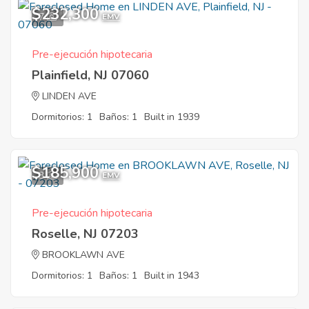
$232,300
7
EMV
Pre-ejecución hipotecaria
Plainfield, NJ 07060
LINDEN AVE
Dormitorios: 1
Baños: 1
Built in 1939
$185,900
3
EMV
Pre-ejecución hipotecaria
Roselle, NJ 07203
BROOKLAWN AVE
Dormitorios: 1
Baños: 1
Built in 1943