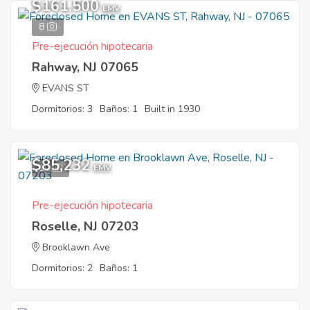
$161,500
EMV
8
Pre-ejecución hipotecaria
Rahway, NJ 07065
EVANS ST
Dormitorios: 3
Baños: 1
Built in 1930
$85,232
10
EMV
Pre-ejecución hipotecaria
Roselle, NJ 07203
Brooklawn Ave
Dormitorios: 2
Baños: 1