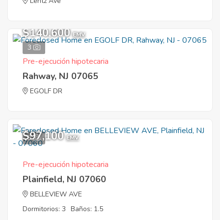
Lentz Ave
$140,600
EMV
3
Pre-ejecución hipotecaria
Rahway, NJ 07065
EGOLF DR
$97,100
3
EMV
Pre-ejecución hipotecaria
Plainfield, NJ 07060
BELLEVIEW AVE
Dormitorios: 3
Baños: 1.5