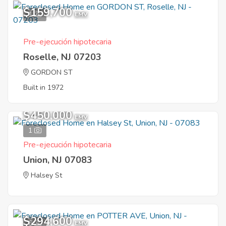
$159,700
1
EMV
Pre-ejecución hipotecaria
Roselle, NJ 07203
GORDON ST
Built in 1972
$450,000
EMV
1
Pre-ejecución hipotecaria
Union, NJ 07083
Halsey St
$294,600
6
EMV