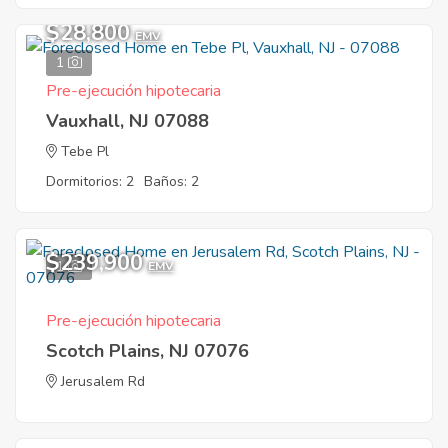
$28,800
EMV
1
Pre-ejecución hipotecaria
Vauxhall, NJ 07088
Tebe Pl
Dormitorios: 2
Baños: 2
$239,900
1
EMV
Pre-ejecución hipotecaria
Scotch Plains, NJ 07076
Jerusalem Rd