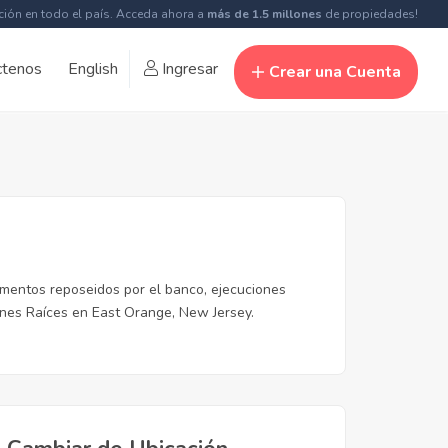
ción en todo el país. Acceda ahora a
más de 1.5 millones
de propiedades!
ctenos
English
Ingresar
Crear una Cuenta
amentos reposeidos por el banco, ejecuciones
enes Raíces en East Orange, New Jersey.