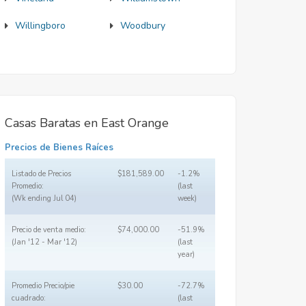
Willingboro
Woodbury
Casas Baratas en East Orange
Precios de Bienes Raíces
Listado de Precios
$181,589.00
-1.2%
Promedio:
(last
(Wk ending Jul 04)
week)
Precio de venta medio:
$74,000.00
-51.9%
(Jan '12 - Mar '12)
(last
year)
Promedio Precio/pie
$30.00
-72.7%
cuadrado:
(last