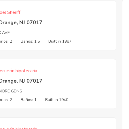
del Sheriff
 Orange, NJ 07017
K AVE
rios: 2
Baños: 1.5
Built in 1987
ecución hipotecaria
 Orange, NJ 07017
MORE GDNS
rios: 2
Baños: 1
Built in 1940