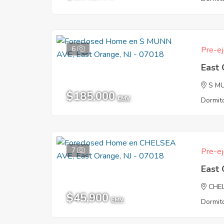
6
Pre-ej
East
S M
$185,000
EMV
Dormito
7
Pre-ej
East
CHE
$45,900
EMV
Dormito