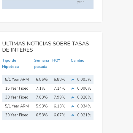
year)
ULTIMAS NOTICIAS SOBRE TASAS
DE INTERES
Tipo de
Semana
HOY
Cambio
Hipoteca
pasada
5/1 Year ARM
6.86%
6.88%
0,003%
15 Year Fixed
7.1%
7.14%
0,006%
Mortgage
30 Year Fixed
7.83%
7.99%
0,020%
Mortgage
5/1 Year ARM
5.93%
6.13%
0,034%
30 Year Fixed
6.53%
6.67%
0,021%
Mortgage