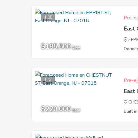
1
Pre-ej
East
EPPI
$185,500
EMV
Dormito
1
Pre-ej
East
CHE
$220,000
EMV
Built i