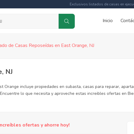
Exclusivos listados de casas en ejecu
Inicio
Contá
tado de Casas Reposeídas en East Orange, NJ
, NJ
st Orange incluye propiedades en subasta, casas para reparar, apart
Encuentre lo que necesita y aproveche estas increibles ofertas en Bi
reíbles ofertas y ahorre hoy!