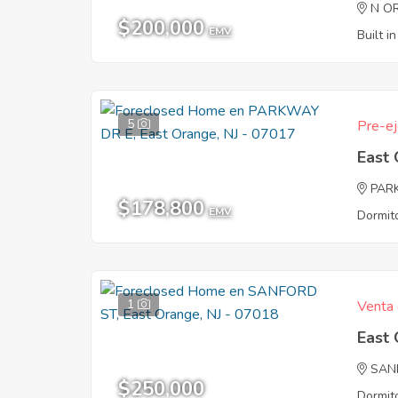
N O
$200,000
EMV
Built i
5
Pre-ej
East
PAR
$178,800
EMV
Dormito
1
Venta 
East
SAN
$250,000
Dormito