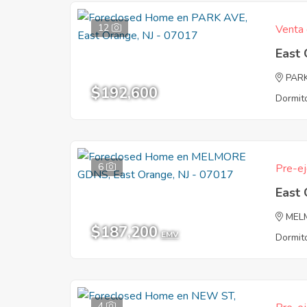
12
Venta 
East
PAR
$192,600
Dormito
6
Pre-ej
East
MEL
$187,200
EMV
Dormito
4