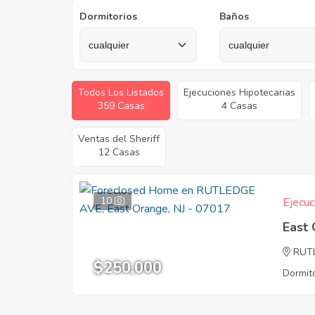
Dormitorios
Baños
Todos Los Listados
Ejecuciones Hipotecarias
359 Casas
4 Casas
Ventas del Sheriff
12 Casas
10
Ejecuc
East
RUT
$250,000
Dormito