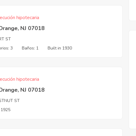
ecución hipotecaria
 Orange, NJ 07018
RT ST
rios: 3
Baños: 1
Built in 1930
ecución hipotecaria
 Orange, NJ 07018
STNUT ST
n 1925