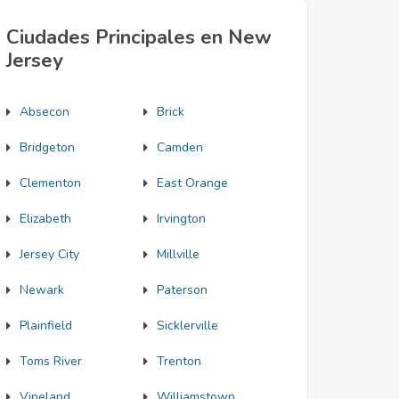
Ciudades Principales en New
Jersey
Absecon
Brick
Bridgeton
Camden
Clementon
East Orange
Elizabeth
Irvington
Jersey City
Millville
Newark
Paterson
Plainfield
Sicklerville
Toms River
Trenton
Vineland
Williamstown