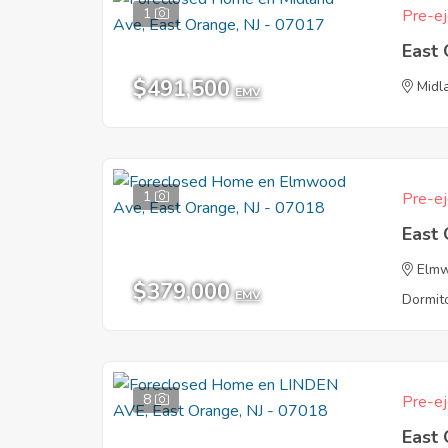
1
Pre-ej
East
$491,500
Midl
EMV
1
Pre-ej
East
Elm
$379,000
EMV
Dormito
8
Pre-ej
East