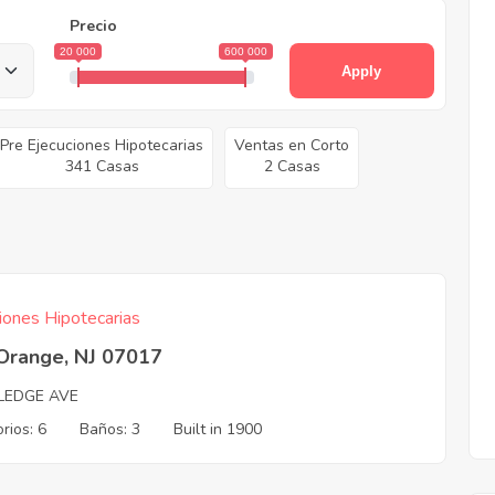
Precio
20 000
600 000
Apply
Pre Ejecuciones Hipotecarias
Ventas en Corto
341 Casas
2 Casas
iones Hipotecarias
 Orange, NJ 07017
LEDGE AVE
rios: 6
Baños: 3
Built in 1900