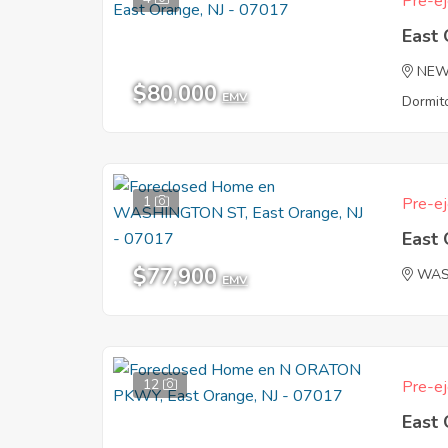
Pre-ej
East
NEW
$80,000
EMV
Dormito
1
Pre-ej
East
$77,900
WAS
EMV
12
Pre-ej
East