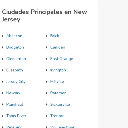
Ciudades Principales en New
Jersey
Absecon
Brick
Bridgeton
Camden
Clementon
East Orange
Elizabeth
Irvington
Jersey City
Millville
Newark
Paterson
Plainfield
Sicklerville
Toms River
Trenton
Vineland
Williamstown