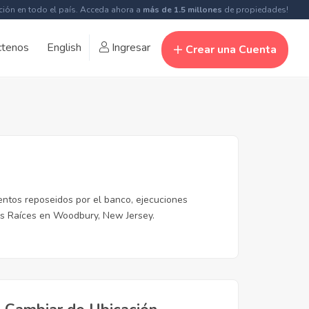
ción en todo el país. Acceda ahora a
más de 1.5 millones
de propiedades!
ctenos
English
Ingresar
Crear una Cuenta
ntos reposeidos por el banco, ejecuciones
es Raíces en Woodbury, New Jersey.