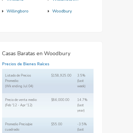
Willingboro
Woodbury
Casas Baratas en Woodbury
Precios de Bienes Raíces
Listado de Precios
$158,925.00
3.5%
Promedio:
(last
(Wk ending Jul 04)
week)
Precio de venta medio:
$86,000.00
14.7%
(Feb '12 - Apr '12)
(last
year)
Promedio Precio/pie
$55.00
-3.5%
cuadrado:
(last