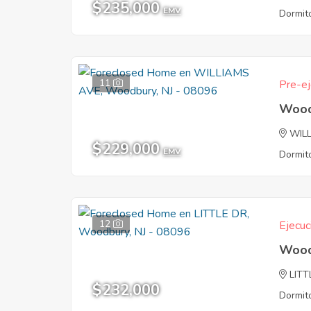
$235,000
EMV
Dormito
11
Pre-ej
Wood
WIL
$229,000
EMV
Dormito
12
Ejecuc
Wood
LITT
$232,000
Dormito