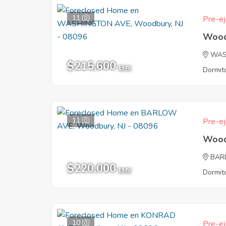
11
Pre-ej
Wood
WAS
$215,600
EMV
Dormito
11
Pre-ej
Wood
BAR
$220,000
EMV
Dormito
10
Pre-ej