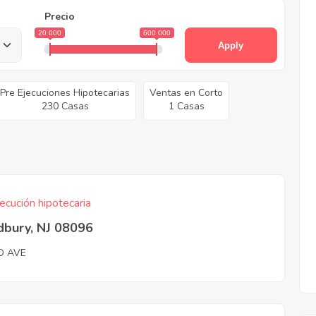
Precio
20 000
600 000
Apply
Pre Ejecuciones Hipotecarias
Ventas en Corto
230 Casas
1 Casas
ecución hipotecaria
bury, NJ 08096
D AVE