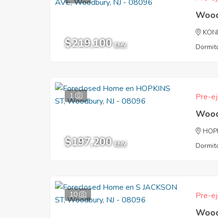
Wood
KON
$219,100
EMV
Dormito
1
Pre-ej
Wood
HOP
$197,200
EMV
Dormito
10
Pre-ej
Wood