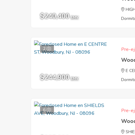
HIG
$240,400
EMV
Dormito
2
Pre-ej
Wood
E C
$244,900
EMV
Dormito
6
Pre-ej
Wood
SHI