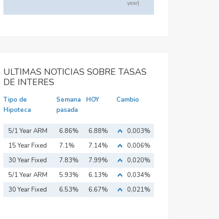
year)
ULTIMAS NOTICIAS SOBRE TASAS
DE INTERES
Tipo de
Semana
HOY
Cambio
Hipoteca
pasada
5/1 Year ARM
6.86%
6.88%
0,003%
15 Year Fixed
7.1%
7.14%
0,006%
Mortgage
30 Year Fixed
7.83%
7.99%
0,020%
Mortgage
5/1 Year ARM
5.93%
6.13%
0,034%
30 Year Fixed
6.53%
6.67%
0,021%
Mortgage