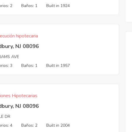
rios: 2
Baños: 1
Built in 1924
ecución hipotecaria
bury, NJ 08096
LIAMS AVE
rios: 3
Baños: 1
Built in 1957
iones Hipotecarias
bury, NJ 08096
LE DR
rios: 4
Baños: 2
Built in 2004