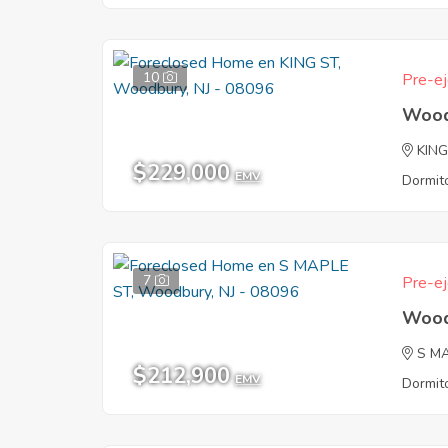
10
Pre-ej
Wood
KING
$229,000
EMV
Dormito
7
Pre-ej
Wood
S M
$212,900
EMV
Dormito