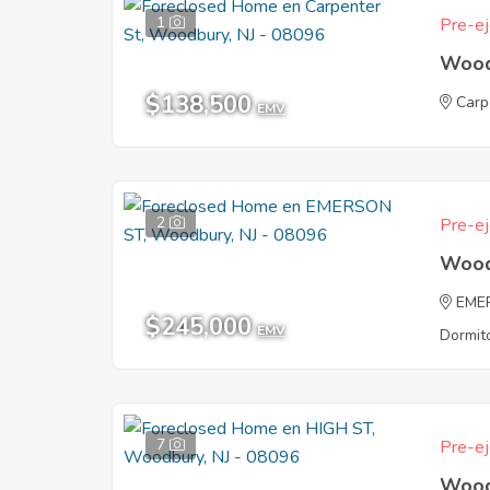
1
Pre-ej
Wood
$138,500
Carp
EMV
2
Pre-ej
Wood
EME
$245,000
EMV
Dormito
7
Pre-ej
Wood