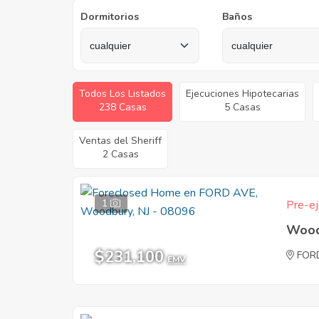
Dormitorios
Baños
Todos Los Listados
Ejecuciones Hipotecarias
238 Casas
5 Casas
Ventas del Sheriff
2 Casas
1
Pre-ej
Wood
$231,100
FOR
EMV