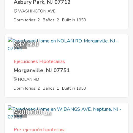
Asbury Park, NJ 07712
WASHINGTON AVE
Dormitorios: 2
Baños: 2
Built in 1950
$47,500
8
Ejecuciones Hipotecarias
Morganville, NJ 07751
NOLAN RD
Dormitorios: 2
Baños: 1
Built in 1950
$200,000
5
EMV
Pre-ejecución hipotecaria