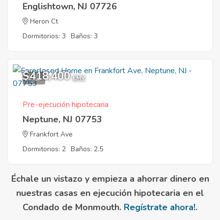
Englishtown, NJ 07726
Heron Ct
Dormitorios: 3
Baños: 3
$418,400
1
EMV
Pre-ejecución hipotecaria
Neptune, NJ 07753
Frankfort Ave
Dormitorios: 2
Baños: 2.5
Échale un vistazo y empieza a ahorrar dinero en
nuestras casas en ejecución hipotecaria en el
Condado de Monmouth.
Regístrate ahora!
.