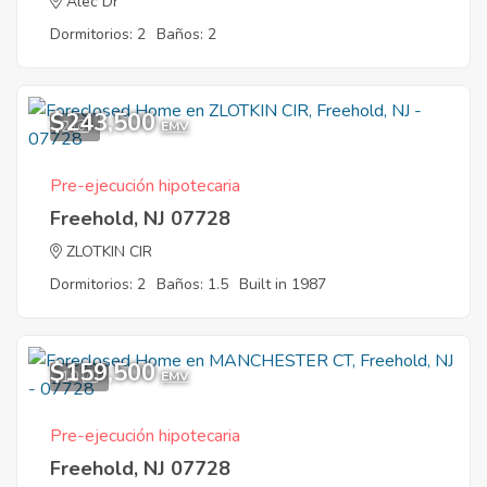
Alec Dr
Dormitorios: 2
Baños: 2
$243,500
2
EMV
Pre-ejecución hipotecaria
Freehold, NJ 07728
ZLOTKIN CIR
Dormitorios: 2
Baños: 1.5
Built in 1987
$159,500
10
EMV
Pre-ejecución hipotecaria
Freehold, NJ 07728