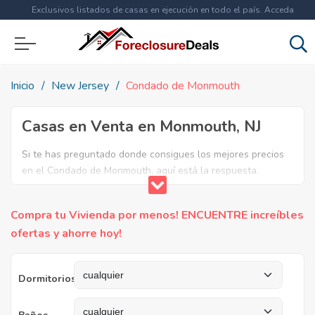
Exclusivos listados de casas en ejecución en todo el país. Acceda
ahora a
más de 1.5 millones
de propiedades!
Inicio
New Jersey
Condado de Monmouth
Casas en Venta en Monmouth, NJ
Si te has preguntado donde consigues los mejores precios
en el Condado de Monmouth, aquí está la respuesta.
Tenemos la lista mas completa de casas en venta en el
condado de Monmouth. ¿Por qué pagar más si puedes
Compra tu Vivienda por menos! ENCUENTRE increíbles
comprar por menos? Ahorra en grande y compra casas
ofertas y ahorre hoy!
reposeídas en el Condado de Monmouth, NJ.
Dormitorios