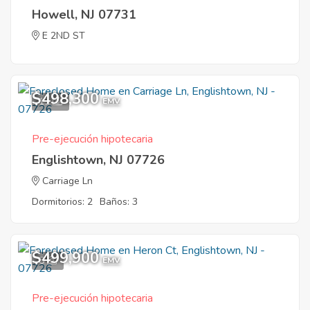
Howell, NJ 07731
E 2ND ST
$498,300
11
EMV
Pre-ejecución hipotecaria
Englishtown, NJ 07726
Carriage Ln
Dormitorios: 2
Baños: 3
$499,900
8
EMV
Pre-ejecución hipotecaria