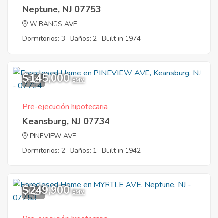
Neptune, NJ 07753
W BANGS AVE
Dormitorios: 3
Baños: 2
Built in 1974
$145,000
8
EMV
Pre-ejecución hipotecaria
Keansburg, NJ 07734
PINEVIEW AVE
Dormitorios: 2
Baños: 1
Built in 1942
$249,900
1
EMV