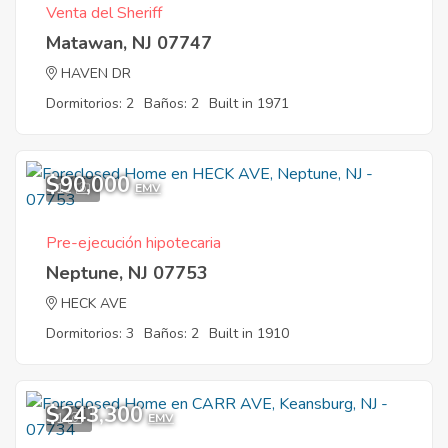
Venta del Sheriff
Matawan, NJ 07747
HAVEN DR
Dormitorios: 2
Baños: 2
Built in 1971
$90,000
11
EMV
Pre-ejecución hipotecaria
Neptune, NJ 07753
HECK AVE
Dormitorios: 3
Baños: 2
Built in 1910
$243,300
1
EMV