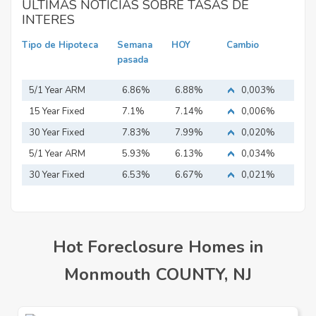
ULTIMAS NOTICIAS SOBRE TASAS DE
INTERES
Tipo de Hipoteca
Semana
HOY
Cambio
pasada
5/1 Year ARM
6.86%
6.88%
0,003%
15 Year Fixed
7.1%
7.14%
0,006%
Mortgage
30 Year Fixed
7.83%
7.99%
0,020%
Mortgage
5/1 Year ARM
5.93%
6.13%
0,034%
30 Year Fixed
6.53%
6.67%
0,021%
Mortgage
Hot Foreclosure Homes in
Monmouth COUNTY, NJ