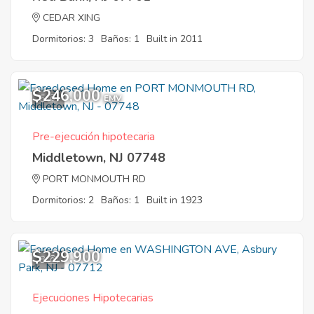
CEDAR XING
Dormitorios: 3
Baños: 1
Built in 2011
$246,000
5
EMV
Pre-ejecución hipotecaria
Middletown, NJ 07748
PORT MONMOUTH RD
Dormitorios: 2
Baños: 1
Built in 1923
$229,900
8
Ejecuciones Hipotecarias