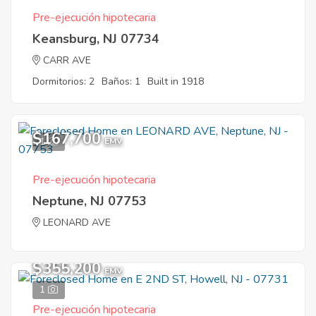
Pre-ejecución hipotecaria
Keansburg, NJ 07734
CARR AVE
Dormitorios: 2
Baños: 1
Built in 1918
$167,700
1
EMV
Pre-ejecución hipotecaria
Neptune, NJ 07753
LEONARD AVE
$355,200
EMV
1
Pre-ejecución hipotecaria