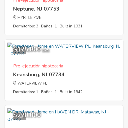
Pre-ejecución hipotecaria
Neptune, NJ 07753
MYRTLE AVE
Dormitorios: 3
Baños: 1
Built in 1931
$175,800
8
EMV
Pre-ejecución hipotecaria
Keansburg, NJ 07734
WATERVIEW PL
Dormitorios: 1
Baños: 1
Built in 1942
$220,000
9