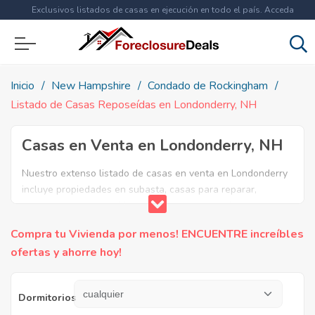
Exclusivos listados de casas en ejecución en todo el país. Acceda
ahora a
más de 1.5 millones
de propiedades!
Inicio
New Hampshire
Condado de Rockingham
Listado de Casas Reposeídas en Londonderry, NH
Casas en Venta en Londonderry, NH
Nuestro extenso listado de casas en venta en Londonderry
incluye propiedades en subasta, casas para reparar,
apartamentos reposeidos por el banco, ejecuciones
bancarias y casas en remate en Londonderry, NH. Encuentre
Compra tu Vivienda por menos! ENCUENTRE increíbles
lo que necesita y aproveche estas increibles ofertas en
ofertas y ahorre hoy!
Bienes Raíces en Londonderry, New Hampshire.
Dormitorios