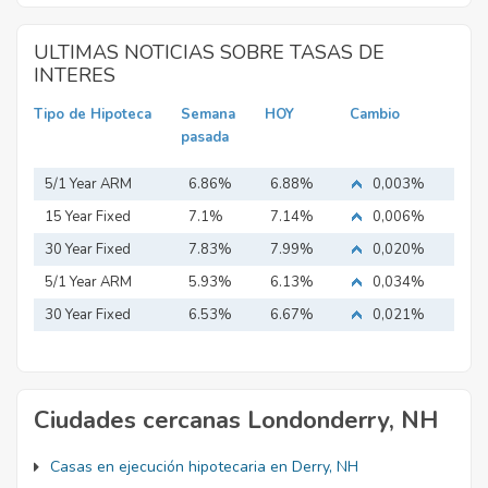
ULTIMAS NOTICIAS SOBRE TASAS DE
INTERES
Tipo de Hipoteca
Semana
HOY
Cambio
pasada
5/1 Year ARM
6.86%
6.88%
0,003%
15 Year Fixed
7.1%
7.14%
0,006%
Mortgage
30 Year Fixed
7.83%
7.99%
0,020%
Mortgage
5/1 Year ARM
5.93%
6.13%
0,034%
30 Year Fixed
6.53%
6.67%
0,021%
Mortgage
Ciudades cercanas Londonderry, NH
Casas en ejecución hipotecaria en Derry, NH