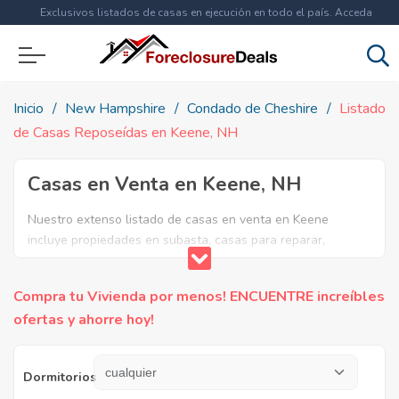
Exclusivos listados de casas en ejecución en todo el país. Acceda
ahora a
más de 1.5 millones
de propiedades!
Inicio
New Hampshire
Condado de Cheshire
Listado
de Casas Reposeídas en Keene, NH
Casas en Venta en Keene, NH
Nuestro extenso listado de casas en venta en Keene
incluye propiedades en subasta, casas para reparar,
apartamentos reposeidos por el banco, ejecuciones
bancarias y casas en remate en Keene, NH. Encuentre lo
Compra tu Vivienda por menos! ENCUENTRE increíbles
que necesita y aproveche estas increibles ofertas en Bienes
ofertas y ahorre hoy!
Raíces en Keene, New Hampshire.
Dormitorios