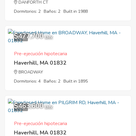
DANFORTH CT
Dormitorios: 2
Baños: 2
Built in 1988
$477,700
1
EMV
Pre-ejecución hipotecaria
Haverhill, MA 01832
BROADWAY
Dormitorios: 4
Baños: 2
Built in 1895
$463,600
9
EMV
Pre-ejecución hipotecaria
Haverhill, MA 01832