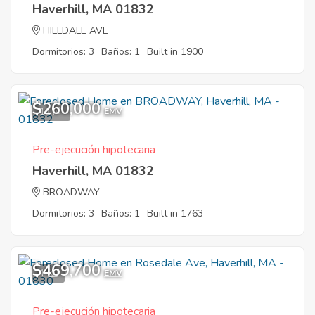
Haverhill, MA 01832
HILLDALE AVE
Dormitorios: 3
Baños: 1
Built in 1900
$260,000
11
EMV
Pre-ejecución hipotecaria
Haverhill, MA 01832
BROADWAY
Dormitorios: 3
Baños: 1
Built in 1763
$469,700
1
EMV
Pre-ejecución hipotecaria