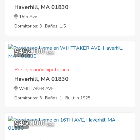
Haverhill, MA 01830
15th Ave
Dormitorios: 3
Baños: 1.5
$452,100
11
EMV
Pre-ejecución hipotecaria
Haverhill, MA 01830
WHITTAKER AVE
Dormitorios: 3
Baños: 1
Built in 1925
$456,800
6
EMV