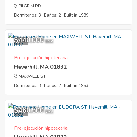
PILGRIM RD
Dormitorios: 3
Baños: 2
Built in 1989
$440,000
6
EMV
Pre-ejecución hipotecaria
Haverhill, MA 01832
MAXWELL ST
Dormitorios: 3
Baños: 2
Built in 1953
$460,500
1
EMV
Pre-ejecución hipotecaria