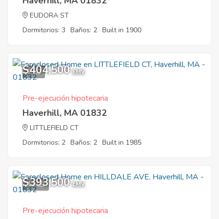
Haverhill, MA 01832
EUDORA ST
Dormitorios: 3
Baños: 2
Built in 1900
$404,500
7
EMV
Pre-ejecución hipotecaria
Haverhill, MA 01832
LITTLEFIELD CT
Dormitorios: 2
Baños: 2
Built in 1985
$393,500
11
EMV
Pre-ejecución hipotecaria