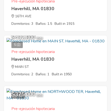
Pre-ejecución hipotecaria
Haverhill, MA 01830
16TH AVE
Dormitorios: 3
Baños: 1.5
Built in 1915
$432,800
EMV
5
Pre-ejecución hipotecaria
Haverhill, MA 01830
MAIN ST
Dormitorios: 2
Baños: 1
Built in 1950
$375,000
11
EMV
Pre-ejecución hipotecaria