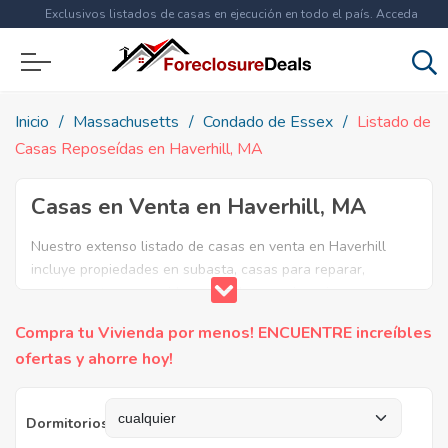
Exclusivos listados de casas en ejecución en todo el país. Acceda
ahora a
más de 1.5 millones
de propiedades!
Inicio
Massachusetts
Condado de Essex
Listado de
Casas Reposeídas en Haverhill, MA
Casas en Venta en Haverhill, MA
Nuestro extenso listado de casas en venta en Haverhill
incluye propiedades en subasta, casas para reparar,
apartamentos reposeidos por el banco, ejecuciones
bancarias y casas en remate en Haverhill, MA. Encuentre lo
Compra tu Vivienda por menos! ENCUENTRE increíbles
que necesita y aproveche estas increibles ofertas en Bienes
ofertas y ahorre hoy!
Raíces en Haverhill, Massachusetts.
Dormitorios