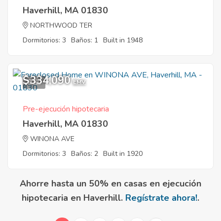
Haverhill, MA 01830
NORTHWOOD TER
Dormitorios: 3
Baños: 1
Built in 1948
$334,090
9
EMV
Pre-ejecución hipotecaria
Haverhill, MA 01830
WINONA AVE
Dormitorios: 3
Baños: 2
Built in 1920
Ahorre hasta un 50% en casas en ejecución
hipotecaria en Haverhill.
Regístrate ahora!
.