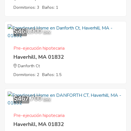
Dormitorios: 3
Baños: 1
$468,900
1
EMV
Pre-ejecución hipotecaria
Haverhill, MA 01832
Danforth Ct
Dormitorios: 2
Baños: 1.5
$467,700
10
EMV
Pre-ejecución hipotecaria
Haverhill, MA 01832