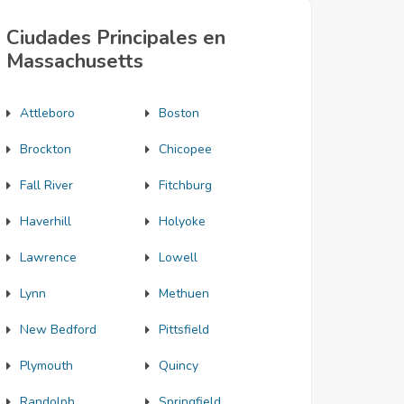
Ciudades Principales en
Massachusetts
Attleboro
Boston
Brockton
Chicopee
Fall River
Fitchburg
Haverhill
Holyoke
Lawrence
Lowell
Lynn
Methuen
New Bedford
Pittsfield
Plymouth
Quincy
Randolph
Springfield