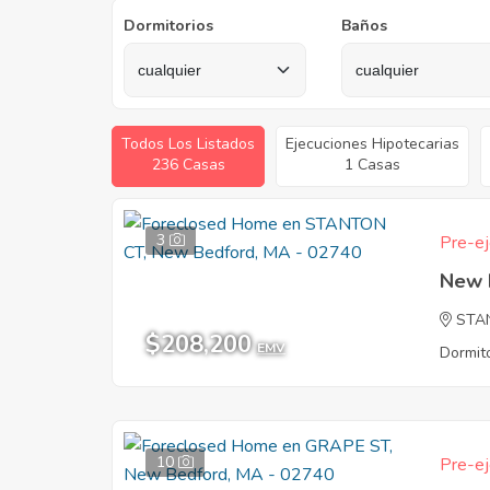
Dormitorios
Baños
Todos Los Listados
Ejecuciones Hipotecarias
236 Casas
1 Casas
3
Pre-ej
New 
STA
$208,200
EMV
Dormito
10
Pre-ej