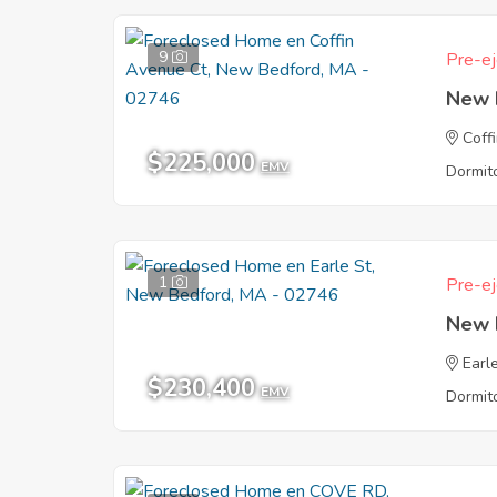
9
Pre-ej
New 
Coff
$225,000
EMV
Dormito
1
Pre-ej
New 
Earl
$230,400
EMV
Dormito