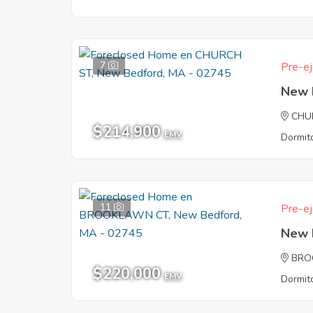
7
Pre-ej
New 
CHU
$214,900
EMV
Dormito
11
Pre-ej
New 
BRO
$220,000
EMV
Dormito