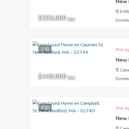
New 
EAR
$333,600
EMV
Dormito
1
Pre-ej
New 
Calu
$449,000
EMV
Dormito
9
Pre-ej
New 
Camp