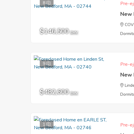
8
Pre-ej
New 
COV
$146,500
EMV
Dormito
9
Pre-ej
New 
Lind
$482,600
EMV
Dormito
1
Pre-ej