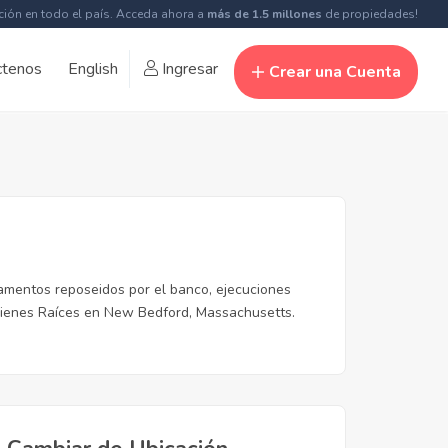
ción en todo el país. Acceda ahora a
más de 1.5 millones
de propiedades!
ctenos
English
Ingresar
Crear una Cuenta
amentos reposeidos por el banco, ejecuciones
 Bienes Raíces en New Bedford, Massachusetts.