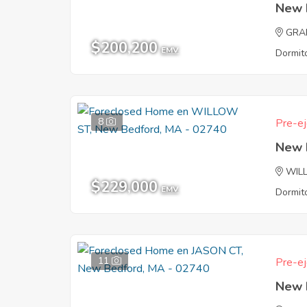
New 
GRA
$200,200
EMV
Dormito
8
Pre-ej
New 
WIL
$229,000
EMV
Dormito
11
Pre-ej
New 