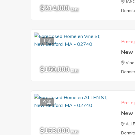
JAS
$214,000
EMV
Dormito
1
Pre-ej
New 
Vine
$150,000
EMV
Dormito
9
Pre-ej
New 
ALL
$163,000
EMV
Dormito