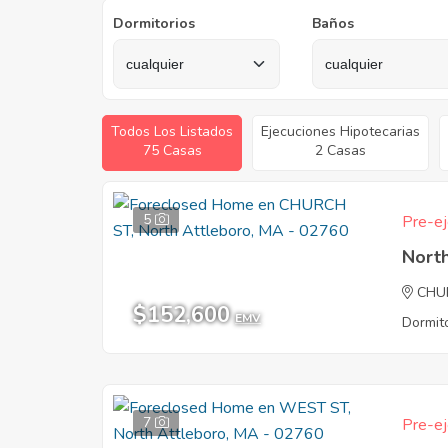
Dormitorios
Baños
Todos Los Listados
Ejecuciones Hipotecarias
75 Casas
2 Casas
5
Pre-ej
Nort
CHU
$152,600
EMV
Dormito
7
Pre-ej