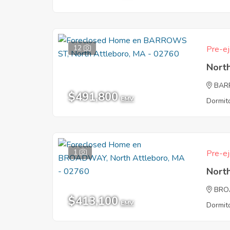
12
Pre-ej
Nort
BAR
$491,800
EMV
Dormito
1
Pre-ej
Nort
BRO
$413,100
EMV
Dormito