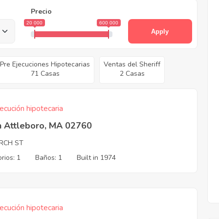
Precio
20 000
600 000
Apply
Pre Ejecuciones Hipotecarias
Ventas del Sheriff
71 Casas
2 Casas
ecución hipotecaria
h Attleboro, MA 02760
RCH ST
rios: 1
Baños: 1
Built in 1974
ecución hipotecaria