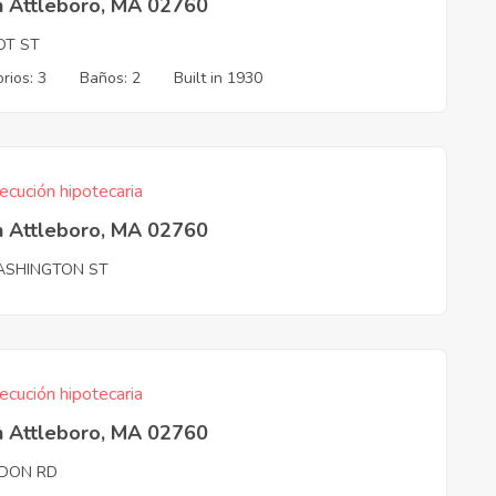
h Attleboro, MA 02760
OT ST
rios: 3
Baños: 2
Built in 1930
ecución hipotecaria
h Attleboro, MA 02760
ASHINGTON ST
ecución hipotecaria
h Attleboro, MA 02760
DON RD