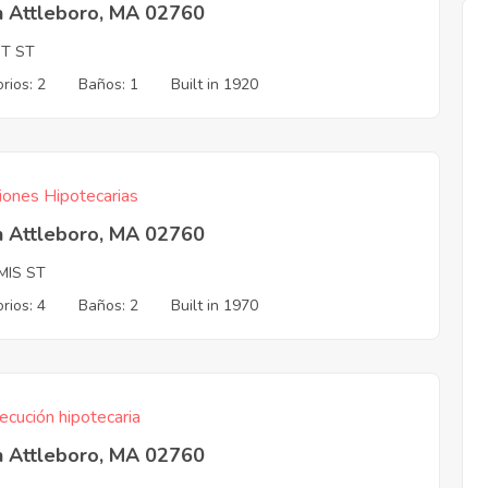
h Attleboro, MA 02760
T ST
rios: 2
Baños: 1
Built in 1920
iones Hipotecarias
h Attleboro, MA 02760
MIS ST
rios: 4
Baños: 2
Built in 1970
ecución hipotecaria
h Attleboro, MA 02760