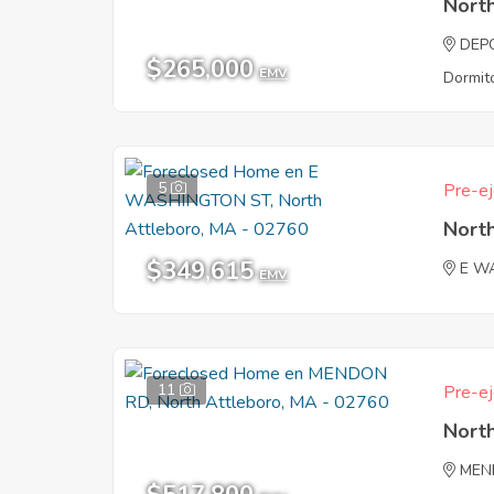
Nort
DEP
$265,000
EMV
Dormito
5
Pre-ej
Nort
$349,615
E W
EMV
11
Pre-ej
Nort
MEN