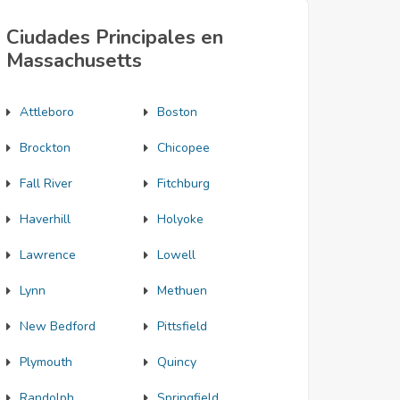
Ciudades Principales en
Massachusetts
Attleboro
Boston
Brockton
Chicopee
Fall River
Fitchburg
Haverhill
Holyoke
Lawrence
Lowell
Lynn
Methuen
New Bedford
Pittsfield
Plymouth
Quincy
Randolph
Springfield