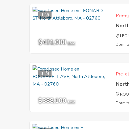
1
Pre-ej
Nort
LEO
$431,000
EMV
Dormito
1
Pre-ej
Nort
ROO
$388,100
EMV
Dormito