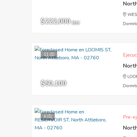
Nort
WES
$222,000
EMV
Dormito
11
Ejecuc
Nort
LOO
$50,100
Dormito
6
Pre-ej
Nort