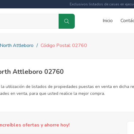
Exclusivos listados de casas en ejecu
Inicio
Contá
North Attleboro
Código Postal: 02760
orth Attleboro 02760
la utilización de listados de propiedades puestas en venta en dicha re
ades en venta, para que usted realice la mejor compra.
reíbles ofertas y ahorre hoy!