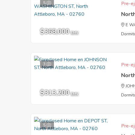
5
Pre-ej
Nort
E W
$368,000
EMV
Dormito
3
Pre-ej
Nort
JOH
$313,200
EMV
Dormito
5
Pre-ej