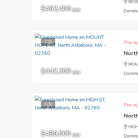
RES
$462,400
EMV
Dormito
7
Pre-ej
Nort
MOU
$442,300
EMV
Dormito
9
Pre-ej
Nort
HIG
$480,000
EMV
Dormito