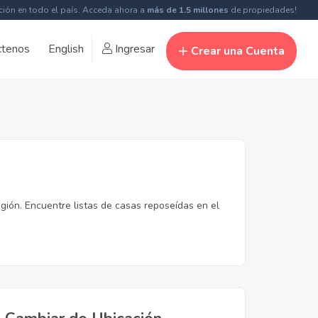
ción en todo el país. Acceda ahora a
más de 1.5 millones
de propiedades!
ctenos
English
Ingresar
Crear una Cuenta
gión. Encuentre listas de casas reposeídas en el