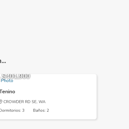
..
$401,900
$472,
Tenino
Tenino
CROWDER RD SE, WA
143RD A
Dormitorios: 3
Baños: 2
Dormitorios