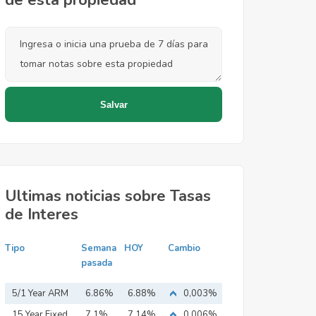
de esta propiedad
Ultimas noticias sobre Tasas
de Interes
Tipo
Semana
HOY
Cambio
pasada
5/1 Year ARM
6.86%
6.88%
0,003%
15 Year Fixed
7.1%
7.14%
0,006%