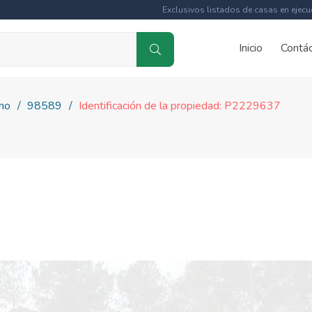
Exclusivos listados de casas en ejecu
Inicio
Contá
no
98589
Identificación de la propiedad: P2229637