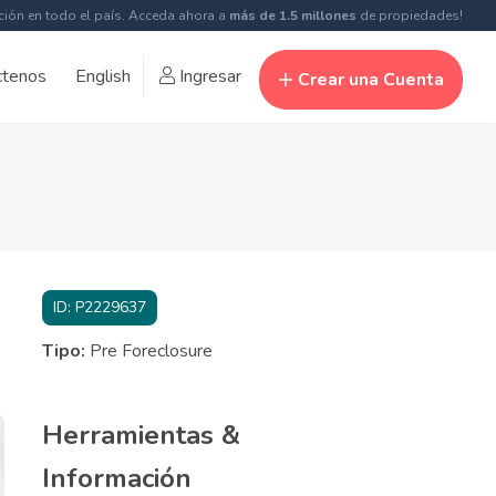
ción en todo el país. Acceda ahora a
más de 1.5 millones
de propiedades!
ctenos
English
Ingresar
Crear una Cuenta
ID:
P2229637
Tipo:
Pre Foreclosure
Herramientas &
Información