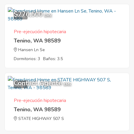
$776,500
1
EMV
Pre-ejecución hipotecaria
Tenino, WA 98589
Hansen Ln Se
Dormitorios: 3
Baños: 3.5
Contact Agente
1
EMV
Pre-ejecución hipotecaria
Tenino, WA 98589
STATE HIGHWAY 507 S