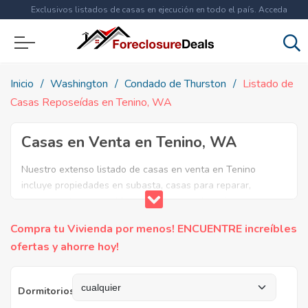
Exclusivos listados de casas en ejecución en todo el país. Acceda
ahora a
más de 1.5 millones
de propiedades!
Inicio
Washington
Condado de Thurston
Listado de
Casas Reposeídas en Tenino, WA
Casas en Venta en Tenino, WA
Nuestro extenso listado de casas en venta en Tenino
incluye propiedades en subasta, casas para reparar,
apartamentos reposeidos por el banco, ejecuciones
bancarias y casas en remate en Tenino, WA. Encuentre lo
Compra tu Vivienda por menos! ENCUENTRE increíbles
que necesita y aproveche estas increibles ofertas en Bienes
ofertas y ahorre hoy!
Raíces en Tenino, Washington.
Dormitorios