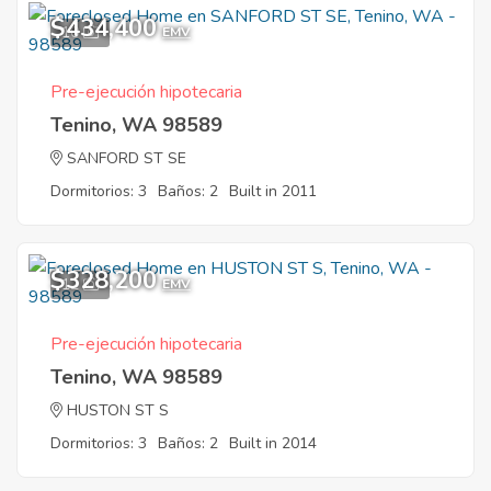
$434,400
10
EMV
Pre-ejecución hipotecaria
Tenino, WA 98589
SANFORD ST SE
Dormitorios: 3
Baños: 2
Built in 2011
$328,200
12
EMV
Pre-ejecución hipotecaria
Tenino, WA 98589
HUSTON ST S
Dormitorios: 3
Baños: 2
Built in 2014