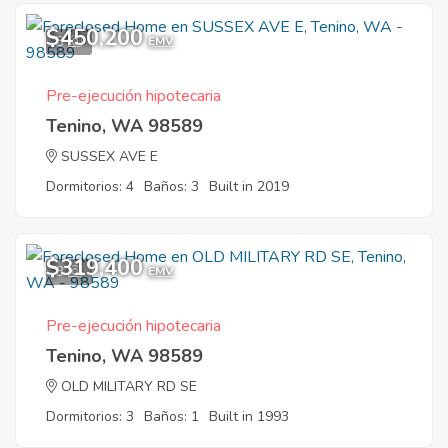
$450,200
3
EMV
Pre-ejecución hipotecaria
Tenino, WA 98589
SUSSEX AVE E
Dormitorios: 4
Baños: 3
Built in 2019
$319,400
3
EMV
Pre-ejecución hipotecaria
Tenino, WA 98589
OLD MILITARY RD SE
Dormitorios: 3
Baños: 1
Built in 1993