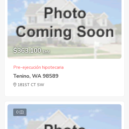
$363,100
EMV
Pre-ejecución hipotecaria
Tenino, WA 98589
181ST CT SW
0