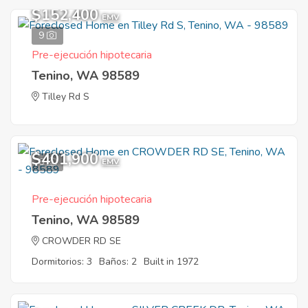
$152,400
EMV
9
Pre-ejecución hipotecaria
Tenino, WA 98589
Tilley Rd S
$401,900
6
EMV
Pre-ejecución hipotecaria
Tenino, WA 98589
CROWDER RD SE
Dormitorios: 3
Baños: 2
Built in 1972