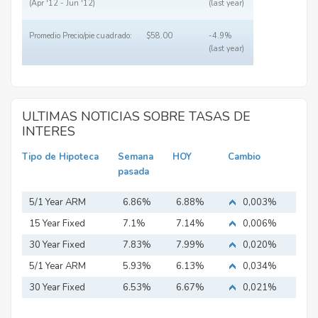
(Apr '12 - Jun '12)
(last year)
Promedio Precio/pie cuadrado:
$58.00
-4.9%
(last year)
ULTIMAS NOTICIAS SOBRE TASAS DE
INTERES
Tipo de Hipoteca
Semana
HOY
Cambio
pasada
5/1 Year ARM
6.86%
6.88%
0,003%
15 Year Fixed
7.1%
7.14%
0,006%
Mortgage
30 Year Fixed
7.83%
7.99%
0,020%
Mortgage
5/1 Year ARM
5.93%
6.13%
0,034%
30 Year Fixed
6.53%
6.67%
0,021%
Mortgage