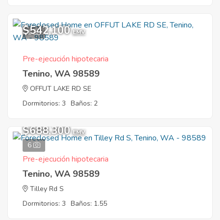
$542,100
1
EMV
Pre-ejecución hipotecaria
Tenino, WA 98589
OFFUT LAKE RD SE
Dormitorios: 3
Baños: 2
$688,300
EMV
6
Pre-ejecución hipotecaria
Tenino, WA 98589
Tilley Rd S
Dormitorios: 3
Baños: 1.55