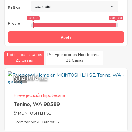
Baños
20 000
600 000
Precio
Apply
Todos Los Listados
Pre Ejecuciones Hipotecarias
21 Casas
21 Casas
$14,834
1
EMV
Pre-ejecución hipotecaria
Tenino, WA 98589
MCINTOSH LN SE
Dormitorios: 4
Baños: 5