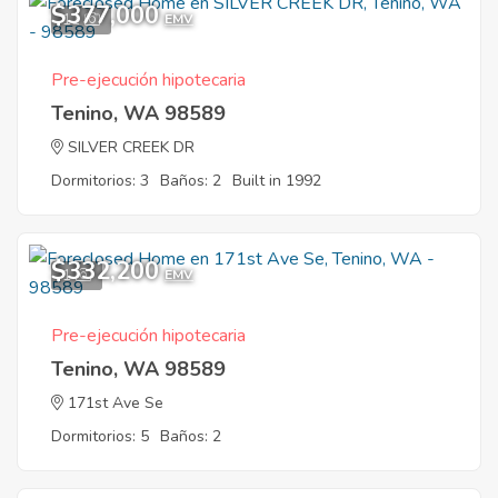
$377,000
11
EMV
Pre-ejecución hipotecaria
Tenino, WA 98589
SILVER CREEK DR
Dormitorios: 3
Baños: 2
Built in 1992
$332,200
1
EMV
Pre-ejecución hipotecaria
Tenino, WA 98589
171st Ave Se
Dormitorios: 5
Baños: 2