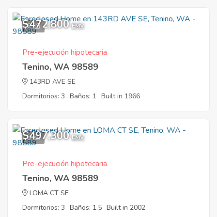
$472,800
2
EMV
Pre-ejecución hipotecaria
Tenino, WA 98589
143RD AVE SE
Dormitorios: 3
Baños: 1
Built in 1966
$497,300
3
EMV
Pre-ejecución hipotecaria
Tenino, WA 98589
LOMA CT SE
Dormitorios: 3
Baños: 1.5
Built in 2002