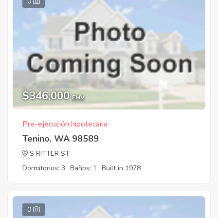
0
$346,000
EMV
Pre-ejecución hipotecaria
Tenino, WA 98589
S RITTER ST
Dormitorios: 3
Baños: 1
Built in 1978
0