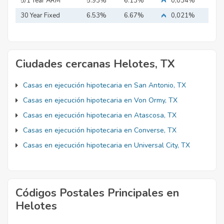
Mortgage
5/1 Year ARM
5.93%
6.13%
0,034%
30 Year Fixed
6.53%
6.67%
0,021%
Mortgage
Ciudades cercanas Helotes, TX
Casas en ejecución hipotecaria en San Antonio, TX
Casas en ejecución hipotecaria en Von Ormy, TX
Casas en ejecución hipotecaria en Atascosa, TX
Casas en ejecución hipotecaria en Converse, TX
Casas en ejecución hipotecaria en Universal City, TX
Códigos Postales Principales en
Helotes