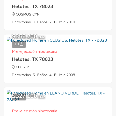
Helotes, TX 78023
COSMOS CYN
Dormitorios: 3
Baños: 2
Built in 2010
$356,200
EMV
10
Pre-ejecución hipotecaria
Helotes, TX 78023
CLUSIUS
Dormitorios: 5
Baños: 4
Built in 2008
$327,100
10
EMV
Pre-ejecución hipotecaria