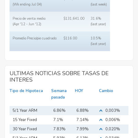
(Wk ending Jul 04)
(last week)
Precio de venta medio:
$131,641.00
31.6%
(Apr '12 - Jun '12)
(last year)
Promedio Precio/pie cuadrado:
$116.00
10.5%
(last year)
ULTIMAS NOTICIAS SOBRE TASAS DE
INTERES
Tipo de Hipoteca
Semana
HOY
Cambio
pasada
5/1 Year ARM
6.86%
6.88%
0,003%
15 Year Fixed
7.1%
7.14%
0,006%
Mortgage
30 Year Fixed
7.83%
7.99%
0,020%