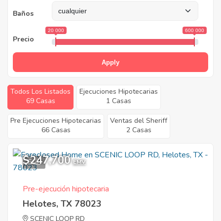
Baños
20 000
600 000
Precio
Apply
Todos Los Listados
Ejecuciones Hipotecarias
69 Casas
1 Casas
Pre Ejecuciones Hipotecarias
Ventas del Sheriff
66 Casas
2 Casas
$247,700
5
EMV
Pre-ejecución hipotecaria
Helotes, TX 78023
SCENIC LOOP RD