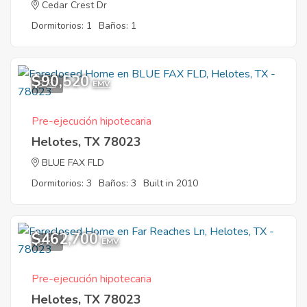
Cedar Crest Dr
Dormitorios: 1
Baños: 1
$90,520
3
EMV
Pre-ejecución hipotecaria
Helotes, TX 78023
BLUE FAX FLD
Dormitorios: 3
Baños: 3
Built in 2010
$462,700
9
EMV
Pre-ejecución hipotecaria
Helotes, TX 78023