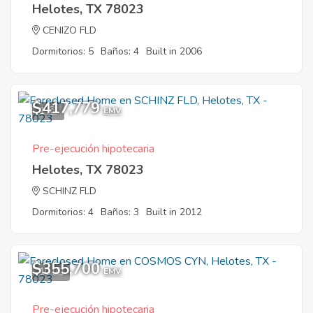
Helotes, TX 78023
CENIZO FLD
Dormitorios: 5
Baños: 4
Built in 2006
$417,779
1
EMV
Pre-ejecución hipotecaria
Helotes, TX 78023
SCHINZ FLD
Dormitorios: 4
Baños: 3
Built in 2012
$355,700
10
EMV
Pre-ejecución hipotecaria