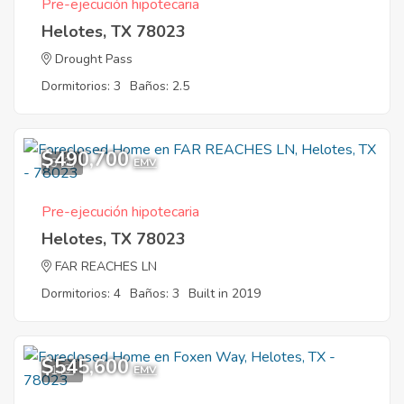
Pre-ejecución hipotecaria
Helotes, TX 78023
Drought Pass
Dormitorios: 3
Baños: 2.5
$490,700
3
EMV
Pre-ejecución hipotecaria
Helotes, TX 78023
FAR REACHES LN
Dormitorios: 4
Baños: 3
Built in 2019
$545,600
1
EMV