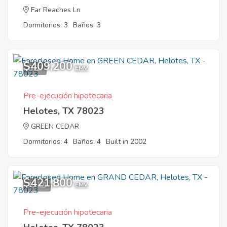
Far Reaches Ln
Dormitorios: 3
Baños: 3
$409,200
8
EMV
Pre-ejecución hipotecaria
Helotes, TX 78023
GREEN CEDAR
Dormitorios: 4
Baños: 4
Built in 2002
$421,800
11
EMV
Pre-ejecución hipotecaria