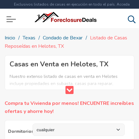
Exclusivos listados de casas en ejecución en todo el país. Acceda
ahora a
más de 1.5 millones
de propiedades!
Inicio
Texas
Condado de Bexar
Listado de Casas
Reposeídas en Helotes, TX
Casas en Venta en Helotes, TX
Nuestro extenso listado de casas en venta en Helotes
incluye propiedades en subasta, casas para reparar,
apartamentos reposeidos por el banco, ejecuciones
bancarias y casas en remate en Helotes, TX. Encuentre lo
Compra tu Vivienda por menos! ENCUENTRE increíbles
que necesita y aproveche estas increibles ofertas en Bienes
ofertas y ahorre hoy!
Raíces en Helotes, Texas.
Dormitorios