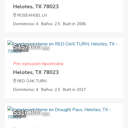
Helotes, TX 78023
ROSEANGEL LN
Dormitorios: 4
Baños: 2.5
Built in 2006
$457,000
10
EMV
Pre-ejecución hipotecaria
Helotes, TX 78023
RED OAK TURN
Dormitorios: 4
Baños: 2.5
Built in 2017
$316,800
8
EMV