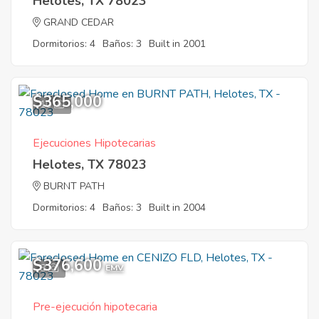
Helotes, TX 78023
GRAND CEDAR
Dormitorios: 4
Baños: 3
Built in 2001
$365,000
10
Ejecuciones Hipotecarias
Helotes, TX 78023
BURNT PATH
Dormitorios: 4
Baños: 3
Built in 2004
$376,600
8
EMV
Pre-ejecución hipotecaria