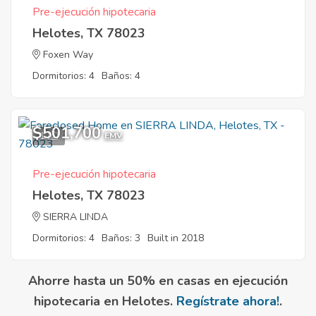
Pre-ejecución hipotecaria
Helotes, TX 78023
Foxen Way
Dormitorios: 4
Baños: 4
$501,700
1
EMV
Pre-ejecución hipotecaria
Helotes, TX 78023
SIERRA LINDA
Dormitorios: 4
Baños: 3
Built in 2018
Ahorre hasta un 50% en casas en ejecución
hipotecaria en Helotes.
Regístrate ahora!
.