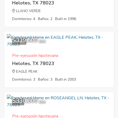
Helotes, TX 78023
LLANO VERDE
Dormitorios: 4
Baños: 2
Built in 1996
$339,500
12
EMV
Pre-ejecución hipotecaria
Helotes, TX 78023
EAGLE PEAK
Dormitorios: 3
Baños: 3
Built in 2003
$330,600
2
EMV
Pre-ejecución hipotecaria