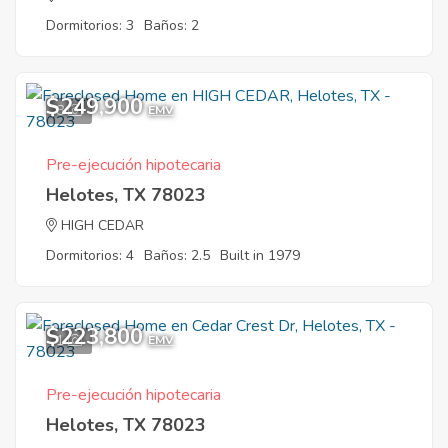
Dormitorios: 3
Baños: 2
$249,900
8
EMV
Pre-ejecución hipotecaria
Helotes, TX 78023
HIGH CEDAR
Dormitorios: 4
Baños: 2.5
Built in 1979
$223,800
1
EMV
Pre-ejecución hipotecaria
Helotes, TX 78023