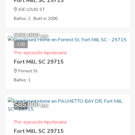
Fort Mill, SC 29715
JOE LOUIS ST
Baños: 2
Built in 2006
$56,000
EMV
1
Pre-ejecución hipotecaria
Fort Mill, SC 29715
Forrest St
Baños: 1
$85,000
1
EMV
Pre-ejecución hipotecaria
Fort Mill, SC 29715