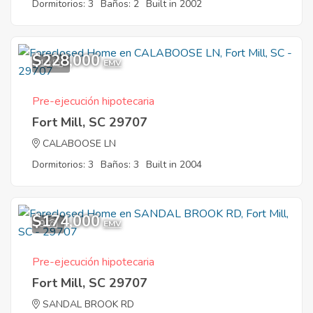
Dormitorios: 3
Baños: 2
Built in 2002
$228,000
10
EMV
Pre-ejecución hipotecaria
Fort Mill, SC 29707
CALABOOSE LN
Dormitorios: 3
Baños: 3
Built in 2004
$174,000
9
EMV
Pre-ejecución hipotecaria
Fort Mill, SC 29707
SANDAL BROOK RD