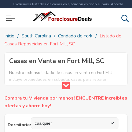
Exclusivos listados de casas en ejecución en todo el país. Acceda
ahora a
más de 1.5 millones
de propiedades!
Inicio
South Carolina
Condado de York
Listado de
Casas Reposeídas en Fort Mill, SC
Casas en Venta en Fort Mill, SC
Nuestro extenso listado de casas en venta en Fort Mill
incluye propiedades en subasta, casas para reparar,
apartamentos reposeidos por el banco, ejecuciones
bancarias y casas en remate en Fort Mill, SC. Encuentre lo
Compra tu Vivienda por menos! ENCUENTRE increíbles
que necesita y aproveche estas increibles ofertas en Bienes
ofertas y ahorre hoy!
Raíces en Fort Mill, South Carolina.
Dormitorios