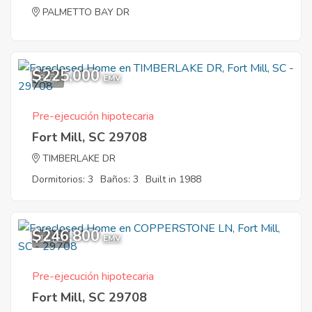
PALMETTO BAY DR
$225,000
8
EMV
Pre-ejecución hipotecaria
Fort Mill, SC 29708
TIMBERLAKE DR
Dormitorios: 3
Baños: 3
Built in 1988
$246,800
11
EMV
Pre-ejecución hipotecaria
Fort Mill, SC 29708