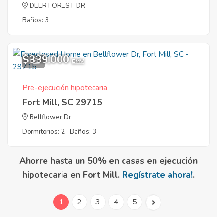
DEER FOREST DR
Baños: 3
$339,000
3
EMV
Pre-ejecución hipotecaria
Fort Mill, SC 29715
Bellflower Dr
Dormitorios: 2
Baños: 3
Ahorre hasta un 50% en casas en ejecución
hipotecaria en Fort Mill.
Regístrate ahora!
.
1
2
3
4
5