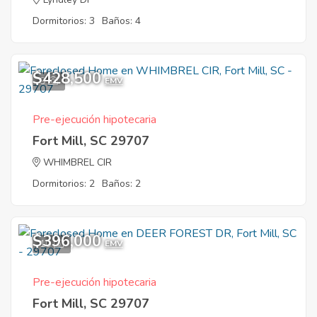
Dormitorios: 3
Baños: 4
$428,500
9
EMV
Pre-ejecución hipotecaria
Fort Mill, SC 29707
WHIMBREL CIR
Dormitorios: 2
Baños: 2
$396,000
10
EMV
Pre-ejecución hipotecaria
Fort Mill, SC 29707