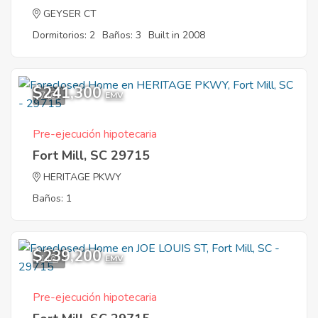
GEYSER CT
Dormitorios: 2
Baños: 3
Built in 2008
$241,300
7
EMV
Pre-ejecución hipotecaria
Fort Mill, SC 29715
HERITAGE PKWY
Baños: 1
$239,200
1
EMV
Pre-ejecución hipotecaria