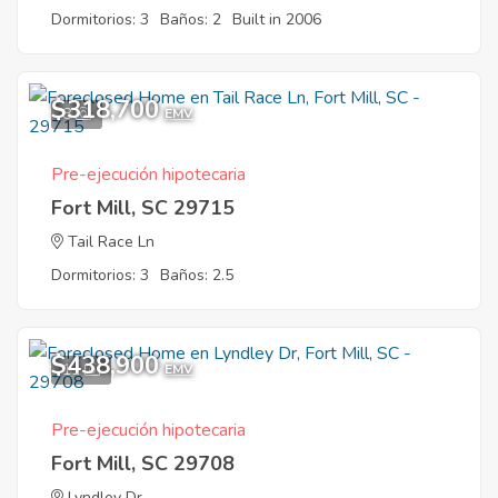
Dormitorios: 3
Baños: 2
Built in 2006
$318,700
8
EMV
Pre-ejecución hipotecaria
Fort Mill, SC 29715
Tail Race Ln
Dormitorios: 3
Baños: 2.5
$438,900
11
EMV
Pre-ejecución hipotecaria
Fort Mill, SC 29708
Lyndley Dr