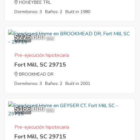
HONEYBEE TRL
Dormitorios: 3
Baños: 2
Built in 1980
$225,600
10
EMV
Pre-ejecución hipotecaria
Fort Mill, SC 29715
BROOKMEAD DR
Dormitorios: 3
Baños: 2
Built in 2001
$186,000
12
EMV
Pre-ejecución hipotecaria
Fort Mill, SC 29715