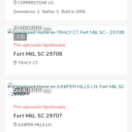
COPPERSTONE LN
Dormitorios: 2
Baños: 3
Built in 2005
$169,000
EMV
1
Pre-ejecución hipotecaria
Fort Mill, SC 29708
TRACY CT
$240,000
10
EMV
Pre-ejecución hipotecaria
Fort Mill, SC 29707
JUNIPER HILLS LN