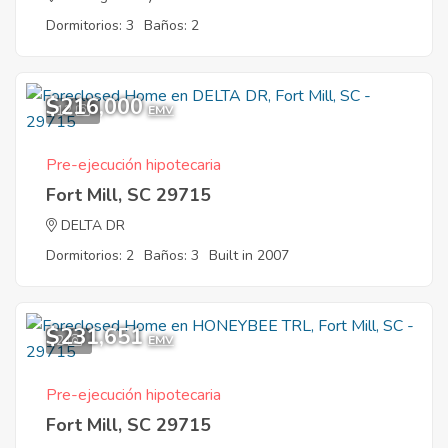
Dormitorios: 3
Baños: 2
$216,000
12
EMV
Pre-ejecución hipotecaria
Fort Mill, SC 29715
DELTA DR
Dormitorios: 2
Baños: 3
Built in 2007
$231,651
2
EMV
Pre-ejecución hipotecaria
Fort Mill, SC 29715