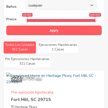
Baños
20 000
600 000
Precio
Apply
Todos Los Listados
Ejecuciones Hipotecarias
312 Casas
1 Casas
Pre Ejecuciones Hipotecarias
311 Casas
$245,700
9
EMV
Pre-ejecución hipotecaria
Fort Mill, SC 29715
Heritage Pkwy