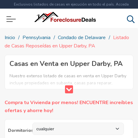
Exclusivos listados de casas en ejecución en todo el país. Acceda
ahora a
más de 1.5 millones
de propiedades!
Inicio
Pennsylvania
Condado de Delaware
Listado
de Casas Reposeídas en Upper Darby, PA
Casas en Venta en Upper Darby, PA
Nuestro extenso listado de casas en venta en Upper Darby
incluye propiedades en subasta, casas para reparar,
apartamentos reposeidos por el banco, ejecuciones
bancarias y casas en remate en Upper Darby, PA. Encuentre
Compra tu Vivienda por menos! ENCUENTRE increíbles
lo que necesita y aproveche estas increibles ofertas en
ofertas y ahorre hoy!
Bienes Raíces en Upper Darby, Pennsylvania.
Dormitorios