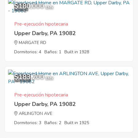
$180,000
7
EMV
Pre-ejecución hipotecaria
Upper Darby, PA 19082
MARGATE RD
Dormitorios: 4
Baños: 1
Built in 1928
$183,200
10
EMV
Pre-ejecución hipotecaria
Upper Darby, PA 19082
ARLINGTON AVE
Dormitorios: 3
Baños: 2
Built in 1925