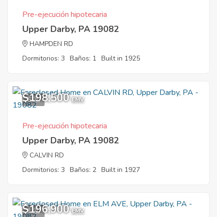
Pre-ejecución hipotecaria
Upper Darby, PA 19082
HAMPDEN RD
Dormitorios: 3
Baños: 1
Built in 1925
$198,500
6
EMV
Pre-ejecución hipotecaria
Upper Darby, PA 19082
CALVIN RD
Dormitorios: 3
Baños: 2
Built in 1927
$196,900
1
EMV