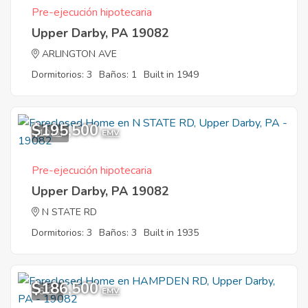
Pre-ejecución hipotecaria
Upper Darby, PA 19082
ARLINGTON AVE
Dormitorios: 3
Baños: 1
Built in 1949
$195,500
10
EMV
Pre-ejecución hipotecaria
Upper Darby, PA 19082
N STATE RD
Dormitorios: 3
Baños: 3
Built in 1935
$186,500
6
EMV