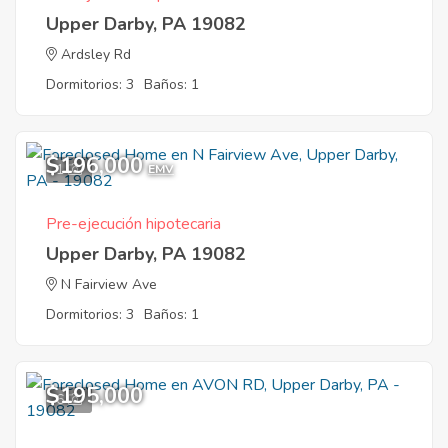
Upper Darby, PA 19082
Ardsley Rd
Dormitorios: 3
Baños: 1
$196,000
1
EMV
Pre-ejecución hipotecaria
Upper Darby, PA 19082
N Fairview Ave
Dormitorios: 3
Baños: 1
$195,000
6