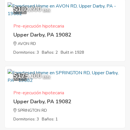
$180,600
1
EMV
Pre-ejecución hipotecaria
Upper Darby, PA 19082
AVON RD
Dormitorios: 3
Baños: 2
Built in 1928
$175,100
6
EMV
Pre-ejecución hipotecaria
Upper Darby, PA 19082
SPRINGTON RD
Dormitorios: 3
Baños: 1