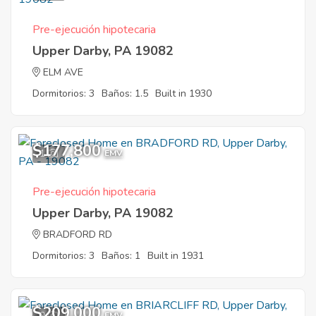
Pre-ejecución hipotecaria
Upper Darby, PA 19082
ELM AVE
Dormitorios: 3
Baños: 1.5
Built in 1930
$177,800
1
EMV
Pre-ejecución hipotecaria
Upper Darby, PA 19082
BRADFORD RD
Dormitorios: 3
Baños: 1
Built in 1931
$209,000
9
EMV