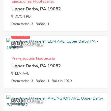
Ejecuciones Hipotecarias
Upper Darby, PA 19082
AVON RD
Dormitorios: 3
Baños: 1
Vendida
$197,600
4
EMV
Pre-ejecución hipotecaria
Upper Darby, PA 19082
ELM AVE
Dormitorios: 3
Baños: 1
Built in 1920
$200,000
7
EMV