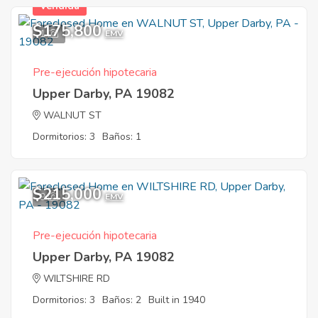
Vendida
$175,800
1
EMV
Pre-ejecución hipotecaria
Upper Darby, PA 19082
WALNUT ST
Dormitorios: 3
Baños: 1
$215,000
9
EMV
Pre-ejecución hipotecaria
Upper Darby, PA 19082
WILTSHIRE RD
Dormitorios: 3
Baños: 2
Built in 1940