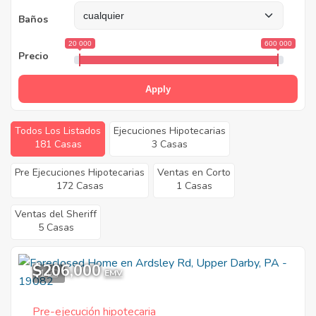
Baños
20 000
600 000
Precio
Apply
Todos Los Listados
Ejecuciones Hipotecarias
181 Casas
3 Casas
Pre Ejecuciones Hipotecarias
Ventas en Corto
172 Casas
1 Casas
Ventas del Sheriff
5 Casas
$206,000
1
EMV
Pre-ejecución hipotecaria