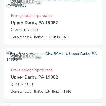
$212,000
9
EMV
Pre-ejecución hipotecaria
Upper Darby, PA 19082
WESTDALE RD
Dormitorios: 4
Baños: 2
Built in 1926
$178,800
5
EMV
Pre-ejecución hipotecaria
Upper Darby, PA 19082
CHURCH LN
Dormitorios: 3
Baños: 1.5
Built in 1946