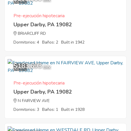
Pre-ejecución hipotecaria
Upper Darby, PA 19082
BRIARCLIFF RD
Dormitorios: 4
Baños: 2
Built in 1942
$183,693
3
EMV
Pre-ejecución hipotecaria
Upper Darby, PA 19082
N FAIRVIEW AVE
Dormitorios: 3
Baños: 1
Built in 1928