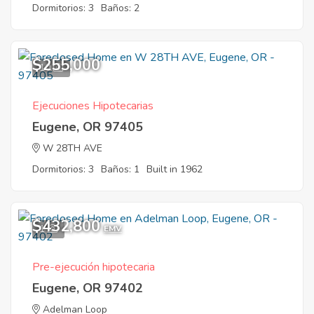
Dormitorios: 3
Baños: 2
$255,000
10
Ejecuciones Hipotecarias
Eugene, OR 97405
W 28TH AVE
Dormitorios: 3
Baños: 1
Built in 1962
$432,800
1
EMV
Pre-ejecución hipotecaria
Eugene, OR 97402
Adelman Loop