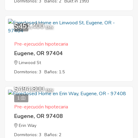
Dormitorios: 3
Baños: 2
Built in 1993
$451,400
1
EMV
Pre-ejecución hipotecaria
Eugene, OR 97404
Linwood St
Dormitorios: 3
Baños: 1.5
$494,800
EMV
1
Pre-ejecución hipotecaria
Eugene, OR 97408
Erin Way
Dormitorios: 3
Baños: 2