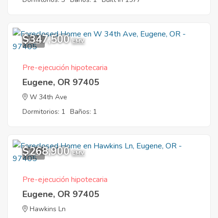
$347,500
1
EMV
Pre-ejecución hipotecaria
Eugene, OR 97405
W 34th Ave
Dormitorios: 1
Baños: 1
$268,900
1
EMV
Pre-ejecución hipotecaria
Eugene, OR 97405
Hawkins Ln