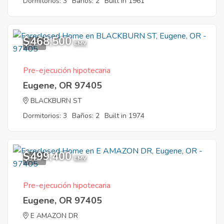
Dormitorios: 3
Baños: 2
Built in 1961
$468,500
1
EMV
Pre-ejecución hipotecaria
Eugene, OR 97405
BLACKBURN ST
Dormitorios: 3
Baños: 2
Built in 1974
$499,400
8
EMV
Pre-ejecución hipotecaria
Eugene, OR 97405
E AMAZON DR