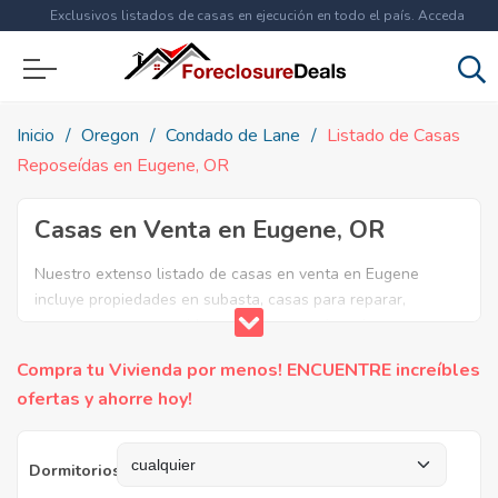
Exclusivos listados de casas en ejecución en todo el país. Acceda
ahora a
más de 1.5 millones
de propiedades!
Inicio
Oregon
Condado de Lane
Listado de Casas
Reposeídas en Eugene, OR
Casas en Venta en Eugene, OR
Nuestro extenso listado de casas en venta en Eugene
incluye propiedades en subasta, casas para reparar,
apartamentos reposeidos por el banco, ejecuciones
bancarias y casas en remate en Eugene, OR. Encuentre lo
Compra tu Vivienda por menos! ENCUENTRE increíbles
que necesita y aproveche estas increibles ofertas en Bienes
ofertas y ahorre hoy!
Raíces en Eugene, Oregon.
Dormitorios