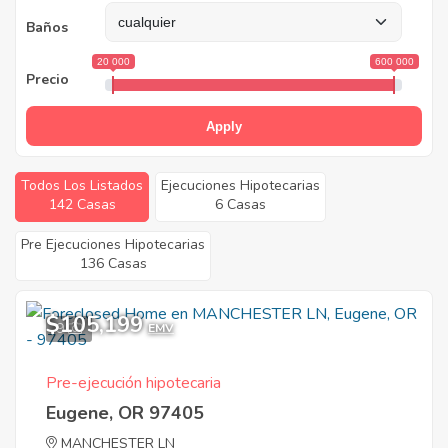
Baños
20 000
600 000
Precio
Apply
Todos Los Listados
Ejecuciones Hipotecarias
142 Casas
6 Casas
Pre Ejecuciones Hipotecarias
136 Casas
$105,199
9
EMV
Pre-ejecución hipotecaria
Eugene, OR 97405
MANCHESTER LN