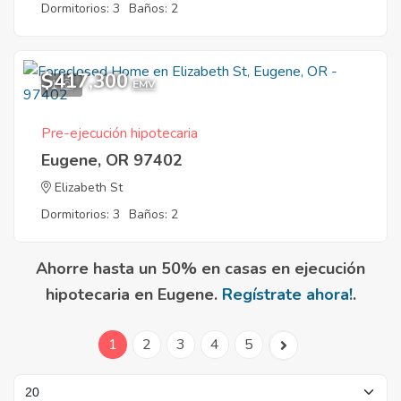
Dormitorios: 3
Baños: 2
$417,300
1
EMV
Pre-ejecución hipotecaria
Eugene, OR 97402
Elizabeth St
Dormitorios: 3
Baños: 2
Ahorre hasta un 50% en casas en ejecución
hipotecaria en Eugene.
Regístrate ahora!
.
1
2
3
4
5