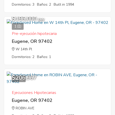
Dormitorios: 3
Baños: 2
Built in 1994
$196,000
EMV
1
Pre-ejecución hipotecaria
Eugene, OR 97402
W 14th Pl
Dormitorios: 2
Baños: 1
$206,967
11
Ejecuciones Hipotecarias
Eugene, OR 97402
ROBIN AVE