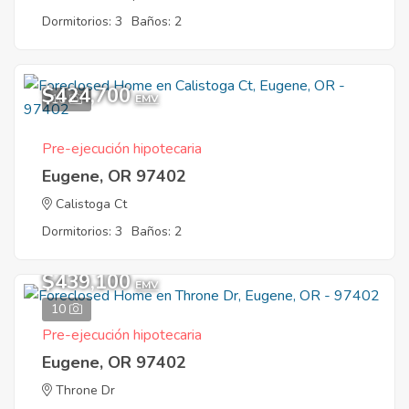
Dormitorios: 3
Baños: 2
$424,700
10
EMV
Pre-ejecución hipotecaria
Eugene, OR 97402
Calistoga Ct
Dormitorios: 3
Baños: 2
$439,100
EMV
10
Pre-ejecución hipotecaria
Eugene, OR 97402
Throne Dr