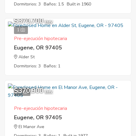
Dormitorios: 3
Baños: 1.5
Built in 1960
$370,700
EMV
1
Pre-ejecución hipotecaria
Eugene, OR 97405
Alder St
Dormitorios: 3
Baños: 1
$370,900
12
EMV
Pre-ejecución hipotecaria
Eugene, OR 97405
El Manor Ave
Dormitorios: 3
Baños: 1
Built in 1977