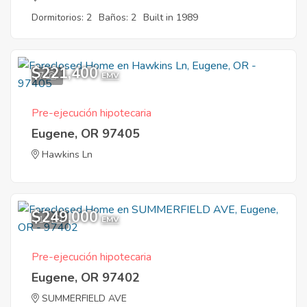
Dormitorios: 2
Baños: 2
Built in 1989
$221,400
7
EMV
Pre-ejecución hipotecaria
Eugene, OR 97405
Hawkins Ln
$249,000
11
EMV
Pre-ejecución hipotecaria
Eugene, OR 97402
SUMMERFIELD AVE