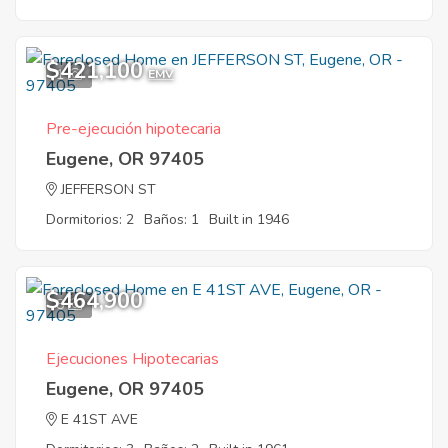
$421,100
1
EMV
Pre-ejecución hipotecaria
Eugene, OR 97405
JEFFERSON ST
Dormitorios: 2
Baños: 1
Built in 1946
$464,900
8
Ejecuciones Hipotecarias
Eugene, OR 97405
E 41ST AVE