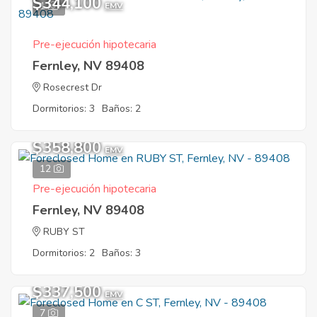
$344,100
1
EMV
Pre-ejecución hipotecaria
Fernley, NV 89408
Rosecrest Dr
Dormitorios: 3
Baños: 2
$358,800
EMV
12
Pre-ejecución hipotecaria
Fernley, NV 89408
RUBY ST
Dormitorios: 2
Baños: 3
$337,500
EMV
7