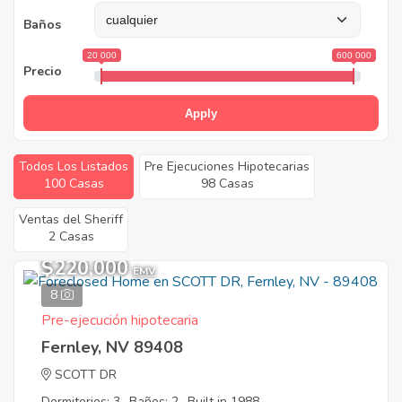
Baños
20 000
600 000
Precio
Apply
Todos Los Listados
Pre Ejecuciones Hipotecarias
100 Casas
98 Casas
Ventas del Sheriff
2 Casas
$220,000
EMV
8
Pre-ejecución hipotecaria
Fernley, NV 89408
SCOTT DR
Dormitorios: 3
Baños: 2
Built in 1988