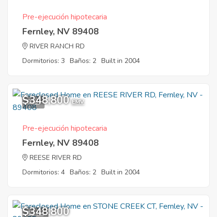
Pre-ejecución hipotecaria
Fernley, NV 89408
RIVER RANCH RD
Dormitorios: 3
Baños: 2
Built in 2004
$348,800
9
EMV
Pre-ejecución hipotecaria
Fernley, NV 89408
REESE RIVER RD
Dormitorios: 4
Baños: 2
Built in 2004
$348,800
11