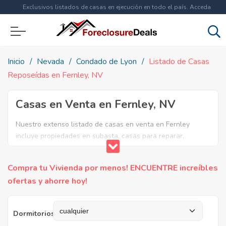
Exclusivos listados de casas en ejecución en todo el país. Acceda
ahora a
más de 1.5 millones
de propiedades!
Inicio
Nevada
Condado de Lyon
Listado de Casas
Reposeídas en Fernley, NV
Casas en Venta en Fernley, NV
Nuestro extenso listado de casas en venta en Fernley
incluye propiedades en subasta, casas para reparar,
apartamentos reposeidos por el banco, ejecuciones
bancarias y casas en remate en Fernley, NV. Encuentre lo
Compra tu Vivienda por menos! ENCUENTRE increíbles
que necesita y aproveche estas increibles ofertas en Bienes
ofertas y ahorre hoy!
Raíces en Fernley, Nevada.
Dormitorios