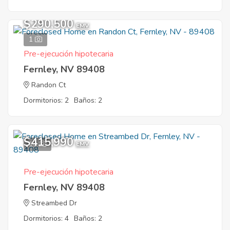
$290,500
EMV
1
Pre-ejecución hipotecaria
Fernley, NV 89408
Randon Ct
Dormitorios: 2
Baños: 2
$415,990
10
EMV
Pre-ejecución hipotecaria
Fernley, NV 89408
Streambed Dr
Dormitorios: 4
Baños: 2