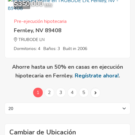
$350,000
11
EMV
Pre-ejecución hipotecaria
Fernley, NV 89408
TRUBODE LN
Dormitorios: 4
Baños: 3
Built in 2006
Ahorre hasta un 50% en casas en ejecución
hipotecaria en Fernley.
Regístrate ahora!
.
1
2
3
4
5
Cambiar de Ubicación