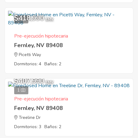
$418,990
1
EMV
Pre-ejecución hipotecaria
Fernley, NV 89408
Picetti Way
Dormitorios: 4
Baños: 2
$407,990
EMV
1
Pre-ejecución hipotecaria
Fernley, NV 89408
Treeline Dr
Dormitorios: 3
Baños: 2