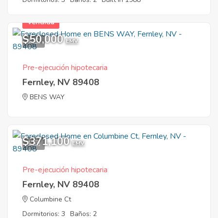
Vendida
$50,000
1
EMV
Pre-ejecución hipotecaria
Fernley, NV 89408
BENS WAY
$371,100
1
EMV
Pre-ejecución hipotecaria
Fernley, NV 89408
Columbine Ct
Dormitorios: 3
Baños: 2