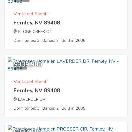
Venta del Sheriff
Fernley, NV 89408
STONE CREEK CT
Dormitorios: 3
Baños: 2
Built in 2005
$339,900
2
Venta del Sheriff
Fernley, NV 89408
LAVERDER DR
Dormitorios: 3
Baños: 2
Built in 2005