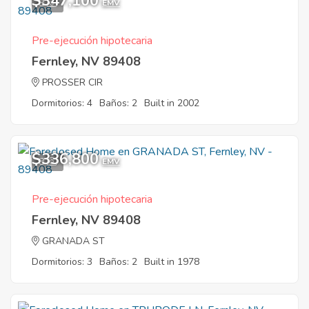
$347,100
8
EMV
Pre-ejecución hipotecaria
Fernley, NV 89408
PROSSER CIR
Dormitorios: 4
Baños: 2
Built in 2002
$336,800
8
EMV
Pre-ejecución hipotecaria
Fernley, NV 89408
GRANADA ST
Dormitorios: 3
Baños: 2
Built in 1978