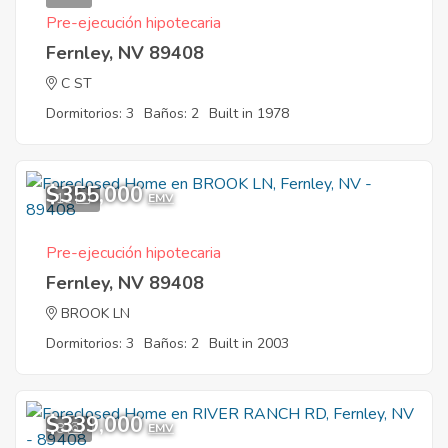
Pre-ejecución hipotecaria
Fernley, NV 89408
C ST
Dormitorios: 3
Baños: 2
Built in 1978
$355,000
11
EMV
Pre-ejecución hipotecaria
Fernley, NV 89408
BROOK LN
Dormitorios: 3
Baños: 2
Built in 2003
$339,000
8
EMV