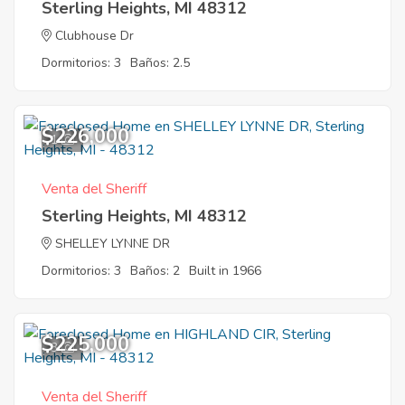
Sterling Heights, MI 48312
Clubhouse Dr
Dormitorios: 3
Baños: 2.5
$226,000
1
Venta del Sheriff
Sterling Heights, MI 48312
SHELLEY LYNNE DR
Dormitorios: 3
Baños: 2
Built in 1966
$225,000
3
Venta del Sheriff