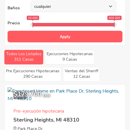
Baños
20 000
600 000
Precio
Apply
Todos Los Listados
Ejecuciones Hipotecarias
311 Casas
9 Casas
Pre Ejecuciones Hipotecarias
Ventas del Sheriff
290 Casas
12 Casas
$179,700
1
EMV
Pre-ejecución hipotecaria
Sterling Heights, MI 48310
Park Place Dr