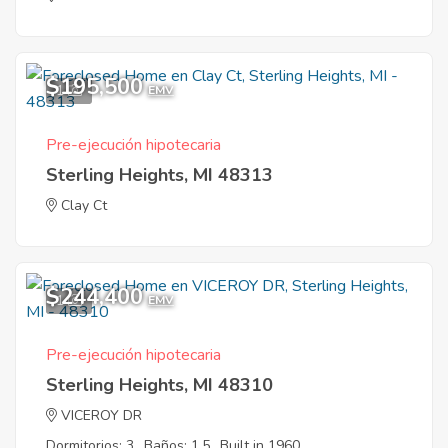
$195,500
1
EMV
Pre-ejecución hipotecaria
Sterling Heights, MI 48313
Clay Ct
$244,400
1
EMV
Pre-ejecución hipotecaria
Sterling Heights, MI 48310
VICEROY DR
Dormitorios: 3
Baños: 1.5
Built in 1960