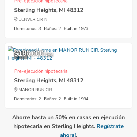
Pre-ejecución hipotecaria
Sterling Heights, MI 48312
DENVER CIR N
Dormitorios: 3
Baños: 2
Built in 1973
$186,000
1
EMV
Pre-ejecución hipotecaria
Sterling Heights, MI 48312
MANOR RUN CIR
Dormitorios: 2
Baños: 2
Built in 1994
Ahorre hasta un 50% en casas en ejecución
hipotecaria en Sterling Heights.
Regístrate
ahora!
.