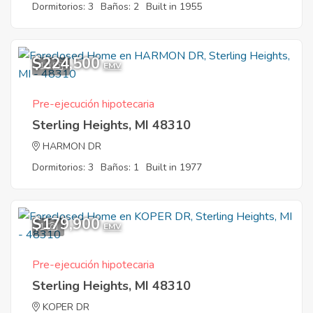
Dormitorios: 3
Baños: 2
Built in 1955
$224,500
10
EMV
Pre-ejecución hipotecaria
Sterling Heights, MI 48310
HARMON DR
Dormitorios: 3
Baños: 1
Built in 1977
$179,900
1
EMV
Pre-ejecución hipotecaria
Sterling Heights, MI 48310
KOPER DR