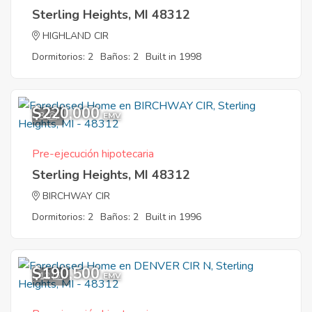
Sterling Heights, MI 48312
HIGHLAND CIR
Dormitorios: 2
Baños: 2
Built in 1998
$220,000
3
EMV
Pre-ejecución hipotecaria
Sterling Heights, MI 48312
BIRCHWAY CIR
Dormitorios: 2
Baños: 2
Built in 1996
$190,500
12
EMV