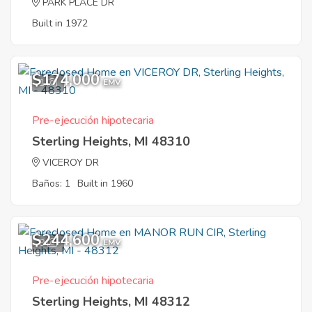
PARK PLACE DR
Built in 1972
$174,000
1
EMV
Pre-ejecución hipotecaria
Sterling Heights, MI 48310
VICEROY DR
Baños: 1
Built in 1960
$244,600
9
EMV
Pre-ejecución hipotecaria
Sterling Heights, MI 48312