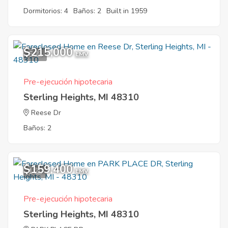
Dormitorios: 4
Baños: 2
Built in 1959
$215,000
5
EMV
Pre-ejecución hipotecaria
Sterling Heights, MI 48310
Reese Dr
Baños: 2
$159,400
1
EMV
Pre-ejecución hipotecaria
Sterling Heights, MI 48310