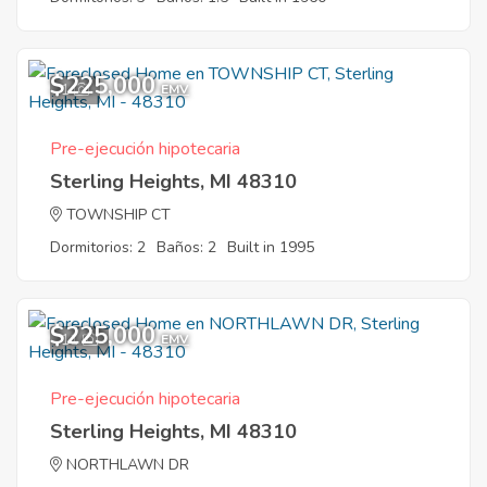
$225,000
1
EMV
Pre-ejecución hipotecaria
Sterling Heights, MI 48310
TOWNSHIP CT
Dormitorios: 2
Baños: 2
Built in 1995
$225,000
11
EMV
Pre-ejecución hipotecaria
Sterling Heights, MI 48310
NORTHLAWN DR