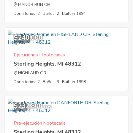
MANOR RUN CIR
Dormitorios: 2
Baños: 2
Built in 1994
$240,000
12
Ejecuciones Hipotecarias
Sterling Heights, MI 48312
HIGHLAND CIR
Dormitorios: 2
Baños: 3
Built in 1998
$232,800
1
EMV
Pre-ejecución hipotecaria
Sterling Heights, MI 48312