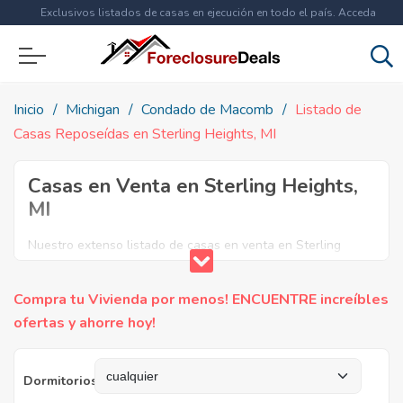
Exclusivos listados de casas en ejecución en todo el país. Acceda
ahora a
más de 1.5 millones
de propiedades!
Inicio
Michigan
Condado de Macomb
Listado de
Casas Reposeídas en Sterling Heights, MI
Casas en Venta en Sterling Heights,
MI
Nuestro extenso listado de casas en venta en Sterling
Heights incluye propiedades en subasta, casas para
reparar, apartamentos reposeidos por el banco, ejecuciones
Compra tu Vivienda por menos! ENCUENTRE increíbles
bancarias y casas en remate en Sterling Heights, MI.
ofertas y ahorre hoy!
Encuentre lo que necesita y aproveche estas increibles
ofertas en Bienes Raíces en Sterling Heights, Michigan.
Dormitorios