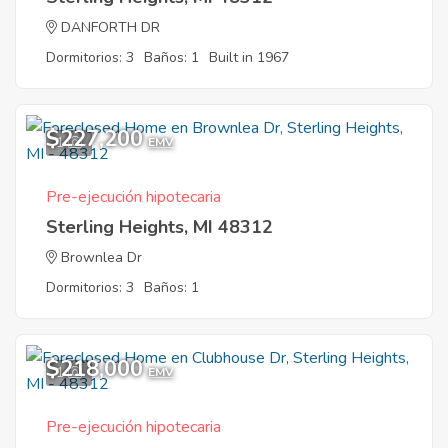
DANFORTH DR
Dormitorios: 3
Baños: 1
Built in 1967
$227,200
1
EMV
Pre-ejecución hipotecaria
Sterling Heights, MI 48312
Brownlea Dr
Dormitorios: 3
Baños: 1
$218,000
1
EMV
Pre-ejecución hipotecaria