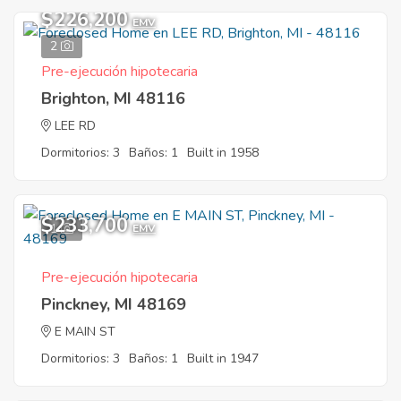
$226,200
EMV
2
Pre-ejecución hipotecaria
Brighton, MI 48116
LEE RD
Dormitorios: 3
Baños: 1
Built in 1958
$233,700
1
EMV
Pre-ejecución hipotecaria
Pinckney, MI 48169
E MAIN ST
Dormitorios: 3
Baños: 1
Built in 1947