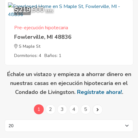
$219,900
12
EMV
Pre-ejecución hipotecaria
Fowlerville, MI 48836
S Maple St
Dormitorios: 4
Baños: 1
Échale un vistazo y empieza a ahorrar dinero en
nuestras casas en ejecución hipotecaria en el
Condado de Livingston.
Regístrate ahora!
.
1
2
3
4
5