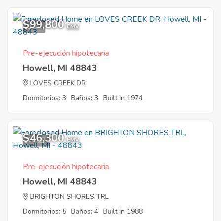
$99,800
3
EMV
Pre-ejecución hipotecaria
Howell, MI 48843
LOVES CREEK DR
Dormitorios: 3
Baños: 3
Built in 1974
$46,300
10
EMV
Pre-ejecución hipotecaria
Howell, MI 48843
BRIGHTON SHORES TRL
Dormitorios: 5
Baños: 4
Built in 1988