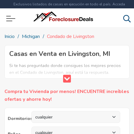
Exclusivos listados de casas en ejecución en todo el país. Acceda
ahora a
más de 1.5 millones
de propiedades!
Inicio
Michigan
Condado de Livingston
Casas en Venta en Livingston, MI
Si te has preguntado donde consigues los mejores precios
en el Condado de Livingston, aquí está la respuesta.
Tenemos la lista mas completa de casas en venta en el
condado de Livingston. ¿Por qué pagar más si puedes
Compra tu Vivienda por menos! ENCUENTRE increíbles
comprar por menos? Ahorra en grande y compra casas
ofertas y ahorre hoy!
reposeídas en el Condado de Livingston, MI.
Dormitorios