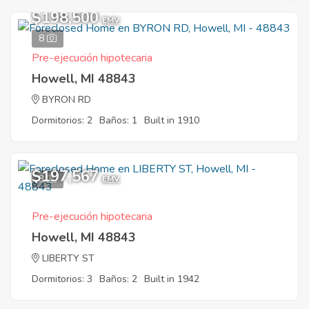
$198,500
EMV
8
Pre-ejecución hipotecaria
Howell, MI 48843
BYRON RD
Dormitorios: 2
Baños: 1
Built in 1910
$197,567
3
EMV
Pre-ejecución hipotecaria
Howell, MI 48843
LIBERTY ST
Dormitorios: 3
Baños: 2
Built in 1942