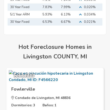
Mortgage
30 Year Fixed
7.83%
7.99%
0,020%
Mortgage
5/1 Year ARM
5.93%
6.13%
0,034%
30 Year Fixed
6.53%
6.67%
0,021%
Mortgage
Hot Foreclosure Homes in
Livingston COUNTY, MI
$93,600
Fowlerville
Condado de Livingston, MI 48836
Dormitorios: 3
Baños: 1