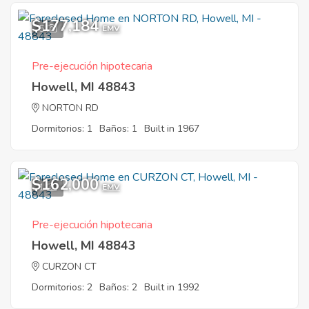
$177,184
5
EMV
Pre-ejecución hipotecaria
Howell, MI 48843
NORTON RD
Dormitorios: 1
Baños: 1
Built in 1967
$162,000
1
EMV
Pre-ejecución hipotecaria
Howell, MI 48843
CURZON CT
Dormitorios: 2
Baños: 2
Built in 1992