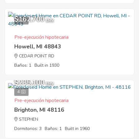
$162,700
3
EMV
Pre-ejecución hipotecaria
Howell, MI 48843
CEDAR POINT RD
Baños: 1
Built in 1930
$235,100
EMV
4
Pre-ejecución hipotecaria
Brighton, MI 48116
STEPHEN
Dormitorios: 3
Baños: 1
Built in 1960