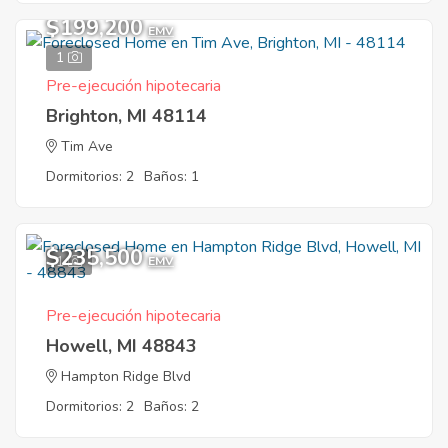
$199,200
EMV
1
Pre-ejecución hipotecaria
Brighton, MI 48114
Tim Ave
Dormitorios: 2
Baños: 1
$235,500
1
EMV
Pre-ejecución hipotecaria
Howell, MI 48843
Hampton Ridge Blvd
Dormitorios: 2
Baños: 2