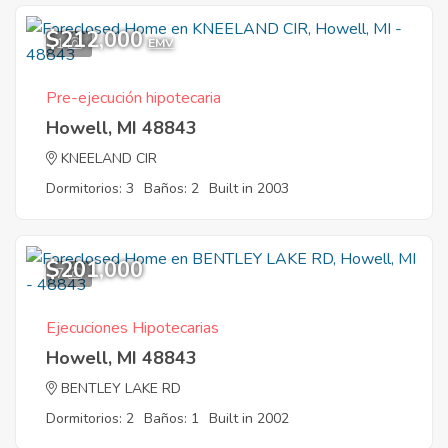
$212,000
1
EMV
Pre-ejecución hipotecaria
Howell, MI 48843
KNEELAND CIR
Dormitorios: 3
Baños: 2
Built in 2003
$201,000
7
Ejecuciones Hipotecarias
Howell, MI 48843
BENTLEY LAKE RD
Dormitorios: 2
Baños: 1
Built in 2002