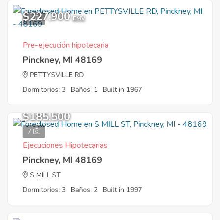
$227,900
6
EMV
Pre-ejecución hipotecaria
Pinckney, MI 48169
PETTYSVILLE RD
Dormitorios: 3
Baños: 1
Built in 1967
$185,500
7
Ejecuciones Hipotecarias
Pinckney, MI 48169
S MILL ST
Dormitorios: 3
Baños: 2
Built in 1997