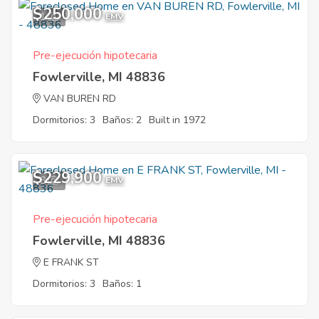
$250,000
1
EMV
Pre-ejecución hipotecaria
Fowlerville, MI 48836
VAN BUREN RD
Dormitorios: 3
Baños: 2
Built in 1972
$229,900
8
EMV
Pre-ejecución hipotecaria
Fowlerville, MI 48836
E FRANK ST
Dormitorios: 3
Baños: 1