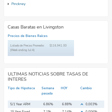
Pinckney
Casas Baratas en Livingston
Precios de Bienes Raíces
Listado de Precios Promedio:
$116,941.00
(Week ending Jul 4)
ULTIMAS NOTICIAS SOBRE TASAS DE
INTERES
Tipo de Hipoteca
Semana
HOY
Cambio
pasada
5/1 Year ARM
6.86%
6.88%
0,003%
15 Year Fixed
7.1%
7.14%
0,006%