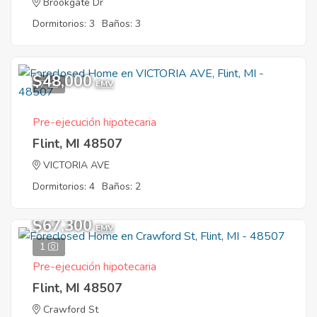
Brookgate Dr
Dormitorios: 3
Baños: 3
$48,000
7
EMV
Pre-ejecución hipotecaria
Flint, MI 48507
VICTORIA AVE
Dormitorios: 4
Baños: 2
$67,300
EMV
1
Pre-ejecución hipotecaria
Flint, MI 48507
Crawford St