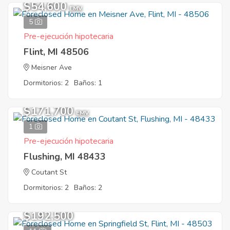
$54,600
EMV
5
Pre-ejecución hipotecaria
Flint, MI 48506
Meisner Ave
Dormitorios: 2
Baños: 1
$171,700
EMV
1
Pre-ejecución hipotecaria
Flushing, MI 48433
Coutant St
Dormitorios: 2
Baños: 2
$192,500