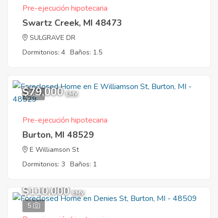
Pre-ejecución hipotecaria
Swartz Creek, MI 48473
SULGRAVE DR
Dormitorios: 4
Baños: 1.5
$79,000
6
EMV
Pre-ejecución hipotecaria
Burton, MI 48529
E Williamson St
Dormitorios: 3
Baños: 1
$110,000
EMV
5