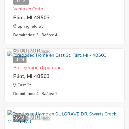
11
Venta en Corto
Flint, MI 48503
Springfield St
Dormitorios: 3
Baños: 4
$100,700
EMV
1
Pre-ejecución hipotecaria
Flint, MI 48503
East St
Dormitorios: 4
Baños: 1
$221,200
6
EMV