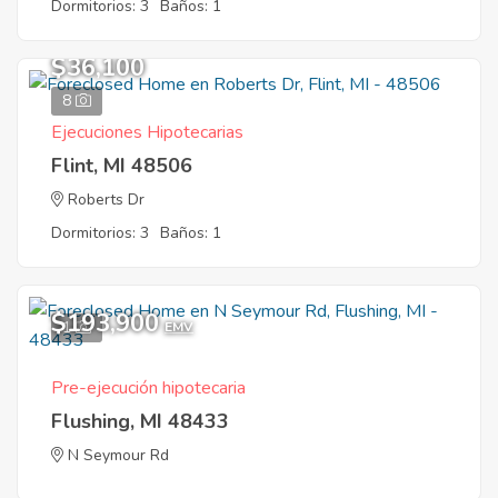
Dormitorios: 3
Baños: 1
$36,100
8
Ejecuciones Hipotecarias
Flint, MI 48506
Roberts Dr
Dormitorios: 3
Baños: 1
$193,900
1
EMV
Pre-ejecución hipotecaria
Flushing, MI 48433
N Seymour Rd