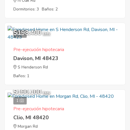
N Oak Rd
Dormitorios: 3
Baños: 2
$198,400
1
EMV
Pre-ejecución hipotecaria
Davison, MI 48423
S Henderson Rd
Baños: 1
$190,100
EMV
1
Pre-ejecución hipotecaria
Clio, MI 48420
Morgan Rd