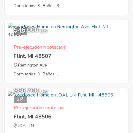
Dormitorios: 3
Baños: 3
$46,000
1
EMV
Pre-ejecución hipotecaria
Flint, MI 48507
Remington Ave
Dormitorios: 3
Baños: 1
$86,700
EMV
8
Pre-ejecución hipotecaria
Flint, MI 48506
JOAL LN