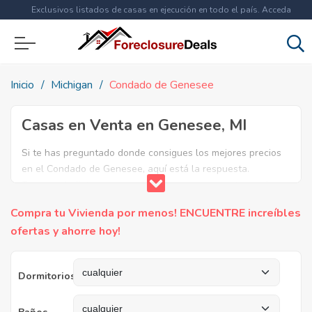
Exclusivos listados de casas en ejecución en todo el país. Acceda
ahora a
más de 1.5 millones
de propiedades!
Inicio
Michigan
Condado de Genesee
Casas en Venta en Genesee, MI
Si te has preguntado donde consigues los mejores precios
en el Condado de Genesee, aquí está la respuesta.
Tenemos la lista mas completa de casas en venta en el
condado de Genesee. ¿Por qué pagar más si puedes
Compra tu Vivienda por menos! ENCUENTRE increíbles
comprar por menos? Ahorra en grande y compra casas
ofertas y ahorre hoy!
reposeídas en el Condado de Genesee, MI.
Dormitorios