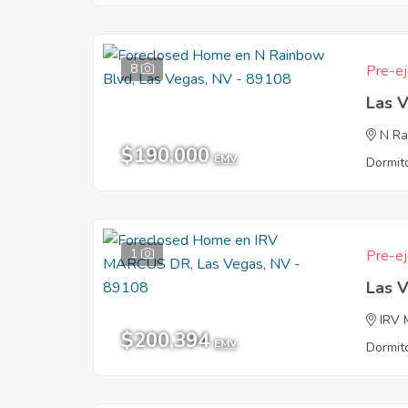
8
Pre-ej
Las 
N Ra
$190,000
EMV
Dormito
1
Pre-ej
Las 
IRV
$200,394
EMV
Dormito