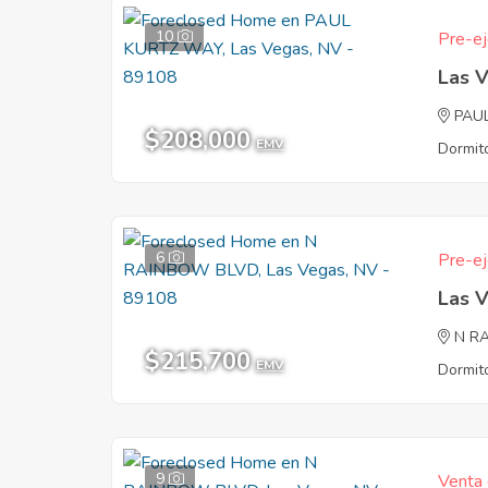
10
Pre-ej
Las 
PAU
$208,000
EMV
Dormito
6
Pre-ej
Las 
N R
$215,700
EMV
Dormito
9
Venta 