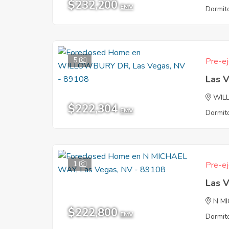
$232,200
EMV
Dormito
5
Pre-ej
Las 
WIL
$222,304
EMV
Dormito
1
Pre-ej
Las 
N M
$222,800
EMV
Dormito