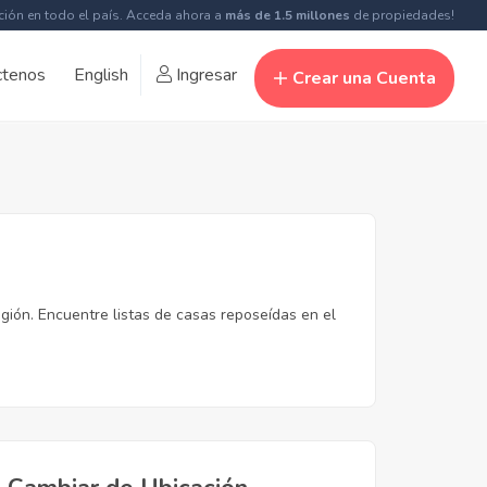
ción en todo el país. Acceda ahora a
más de 1.5 millones
de propiedades!
ctenos
English
Ingresar
Crear una Cuenta
gión. Encuentre listas de casas reposeídas en el