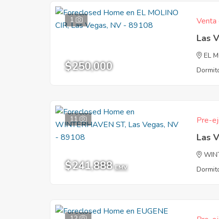
1
Venta 
Las 
EL M
$250,000
Dormito
11
Pre-ej
Las 
WIN
$241,888
EMV
Dormito
12