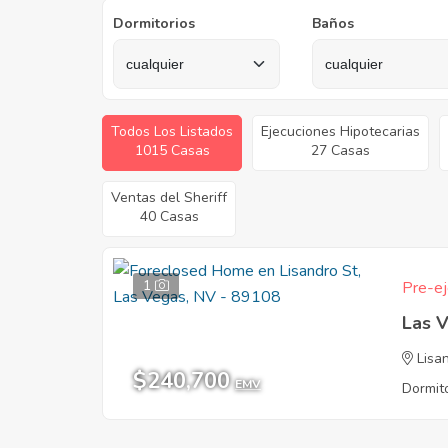
Dormitorios
Baños
Todos Los Listados
Ejecuciones Hipotecarias
1015 Casas
27 Casas
Ventas del Sheriff
40 Casas
1
Pre-ej
Las 
Lisa
$240,700
EMV
Dormito