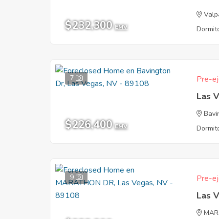
Valp
$232,300
EMV
Dormito
7
Pre-ej
Las 
Bavi
$226,400
EMV
Dormito
9
Pre-ej
Las 
MAR