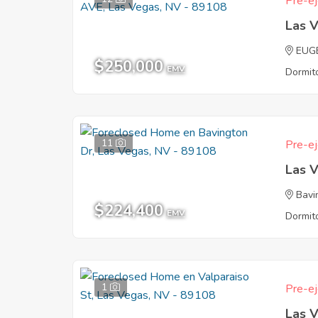
Pre-ej
Las 
EUG
$250,000
EMV
Dormito
11
Pre-ej
Las 
Bavi
$224,400
EMV
Dormito
1
Pre-ej
Las 