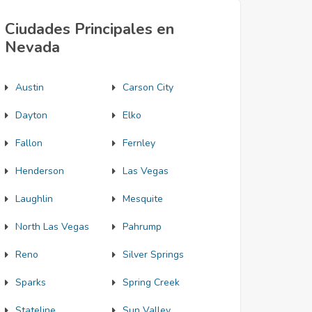
Ciudades Principales en
Nevada
Austin
Carson City
Dayton
Elko
Fallon
Fernley
Henderson
Las Vegas
Laughlin
Mesquite
North Las Vegas
Pahrump
Reno
Silver Springs
Sparks
Spring Creek
Stateline
Sun Valley