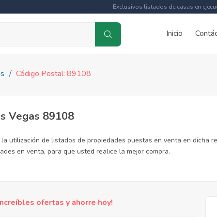
Exclusivos listados de casas en ejecu
Inicio
Contá
as
Código Postal: 89108
Las Vegas 89108
la utilización de listados de propiedades puestas en venta en dicha re
ades en venta, para que usted realice la mejor compra.
reíbles ofertas y ahorre hoy!