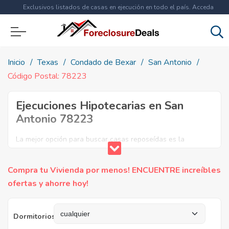
Exclusivos listados de casas en ejecución en todo el país. Acceda
ahora a
más de 1.5 millones
de propiedades!
Inicio
Texas
Condado de Bexar
San Antonio
Código Postal: 78223
Ejecuciones Hipotecarias en San
Antonio 78223
La mejor opción para buscar casas reposeídas es la
utilización de listados de propiedades puestas en venta en
dicha región. Encuentre listas de casas reposeídas en el
Compra tu Vivienda por menos! ENCUENTRE increíbles
código postal 78223, incluyendo diversas propiedades en
ofertas y ahorre hoy!
venta, para que usted realice la mejor compra.
Dormitorios