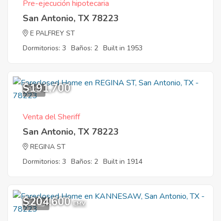
Pre-ejecución hipotecaria
San Antonio, TX 78223
E PALFREY ST
Dormitorios: 3
Baños: 2
Built in 1953
$191,700
9
Venta del Sheriff
San Antonio, TX 78223
REGINA ST
Dormitorios: 3
Baños: 2
Built in 1914
$204,600
12
EMV