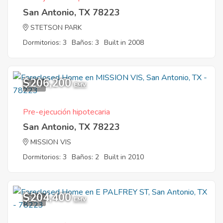
San Antonio, TX 78223
STETSON PARK
Dormitorios: 3
Baños: 3
Built in 2008
$206,200
1
EMV
Pre-ejecución hipotecaria
San Antonio, TX 78223
MISSION VIS
Dormitorios: 3
Baños: 2
Built in 2010
$204,400
8
EMV