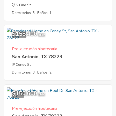
S Pine St
Dormitorios: 3
Baños: 1
$158,400
12
EMV
Pre-ejecución hipotecaria
San Antonio, TX 78223
Coney St
Dormitorios: 3
Baños: 2
$150,600
1
EMV
Pre-ejecución hipotecaria