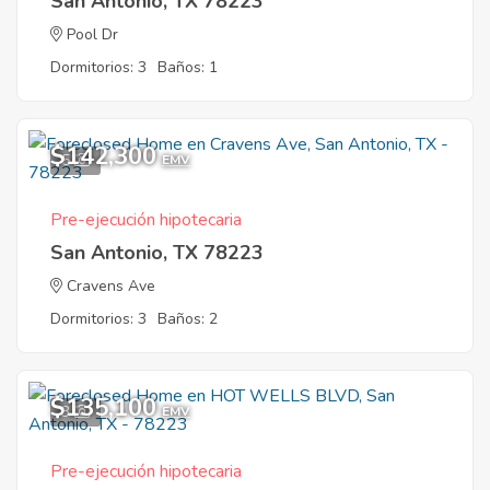
San Antonio, TX 78223
Pool Dr
Dormitorios: 3
Baños: 1
$142,300
5
EMV
Pre-ejecución hipotecaria
San Antonio, TX 78223
Cravens Ave
Dormitorios: 3
Baños: 2
$135,100
3
EMV
Pre-ejecución hipotecaria