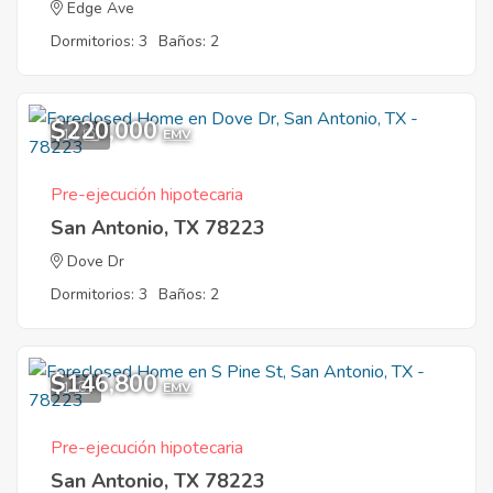
Edge Ave
Dormitorios: 3
Baños: 2
$220,000
11
EMV
Pre-ejecución hipotecaria
San Antonio, TX 78223
Dove Dr
Dormitorios: 3
Baños: 2
$146,800
1
EMV
Pre-ejecución hipotecaria
San Antonio, TX 78223