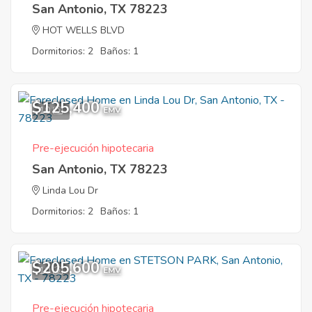
San Antonio, TX 78223
HOT WELLS BLVD
Dormitorios: 2
Baños: 1
$125,400
10
EMV
Pre-ejecución hipotecaria
San Antonio, TX 78223
Linda Lou Dr
Dormitorios: 2
Baños: 1
$205,600
10
EMV
Pre-ejecución hipotecaria