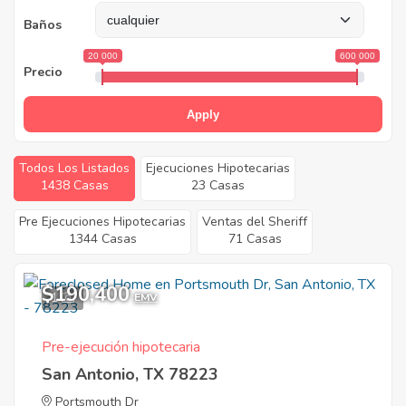
Baños
20 000
600 000
Precio
Apply
Todos Los Listados
Ejecuciones Hipotecarias
1438 Casas
23 Casas
Pre Ejecuciones Hipotecarias
Ventas del Sheriff
1344 Casas
71 Casas
$190,400
1
EMV
Pre-ejecución hipotecaria
San Antonio, TX 78223
Portsmouth Dr