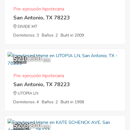
Pre-ejecución hipotecaria
San Antonio, TX 78223
DIVIDE MT
Dormitorios: 3
Baños: 2
Built in 2009
$210,900
7
EMV
Pre-ejecución hipotecaria
San Antonio, TX 78223
UTOPIA LN
Dormitorios: 4
Baños: 2
Built in 1958
$209,800
11
EMV