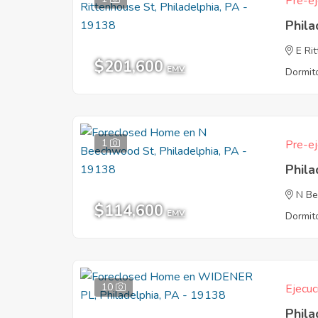
Pre-ej
Phila
E Ri
$201,600
EMV
Dormito
1
Pre-ej
Phila
N B
$114,600
EMV
Dormito
10
Ejecuc
Phila