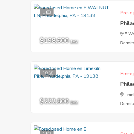
1
Pre-ej
Phila
E W
$198,600
EMV
Dormito
10
Pre-ej
Phila
Lime
$222,800
EMV
Dormito
1