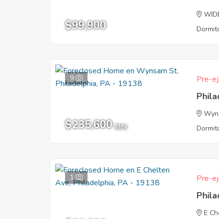
WID
$99,900
Dormito
9
Pre-ej
Phila
Wyn
$235,600
EMV
Dormito
1
Pre-ej
Phila
E Ch