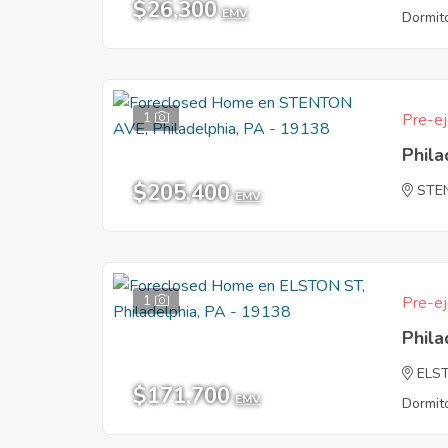
$26,300
EMV
Dormito
1
Pre-ej
Phila
$205,400
STE
EMV
1
Pre-ej
Phila
ELS
$171,700
EMV
Dormito