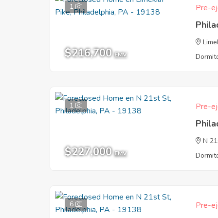
1
Pre-ej
Phila
Lime
$216,700
EMV
Dormito
1
Pre-ej
Phila
N 21
$227,000
EMV
Dormito
6
Pre-ej