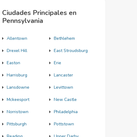
Ciudades Principales en
Pennsylvania
Allentown
Bethlehem
Drexel Hill
East Stroudsburg
Easton
Erie
Harrisburg
Lancaster
Lansdowne
Levittown
Mckeesport
New Castle
Norristown
Philadelphia
Pittsburgh
Pottstown
Reading
Upper Darby