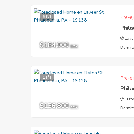
9
Pre-ej
Phila
Lave
$184,900
EMV
Dormito
1
Pre-ej
Phila
Elst
$136,800
EMV
Dormito