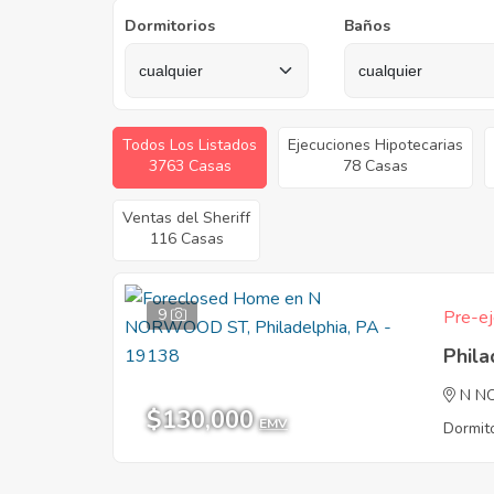
Dormitorios
Baños
Todos Los Listados
Ejecuciones Hipotecarias
3763 Casas
78 Casas
Ventas del Sheriff
116 Casas
9
Pre-ej
Phila
N N
$130,000
EMV
Dormito