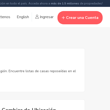
ción en todo el país. Acceda ahora a
más de 1.5 millones
de propiedades!
ctenos
English
Ingresar
Crear una Cuenta
gión. Encuentre listas de casas reposeídas en el