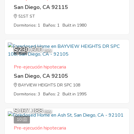
San Diego, CA 92115
51ST ST
Dormitorios: 1
Baños: 1
Built in 1980
$230,600
6
EMV
Pre-ejecución hipotecaria
San Diego, CA 92105
BAYVIEW HEIGHTS DR SPC 108
Dormitorios: 3
Baños: 2
Built in 1995
$167,188
EMV
10
Pre-ejecución hipotecaria