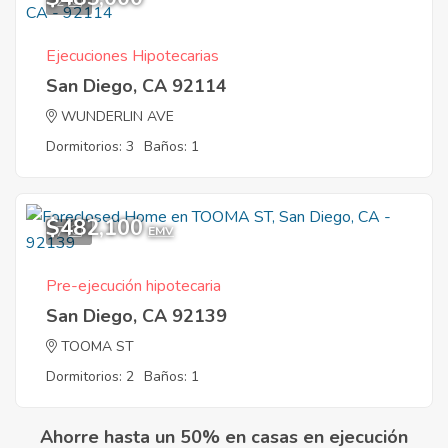
2
Ejecuciones Hipotecarias
San Diego, CA 92114
WUNDERLIN AVE
Dormitorios: 3
Baños: 1
$482,100
7
EMV
Pre-ejecución hipotecaria
San Diego, CA 92139
TOOMA ST
Dormitorios: 2
Baños: 1
Ahorre hasta un 50% en casas en ejecución