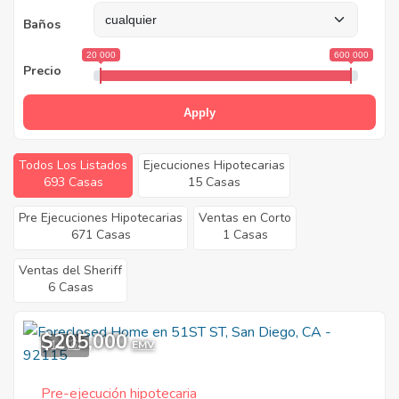
Baños
20 000
600 000
Precio
Apply
Todos Los Listados
Ejecuciones Hipotecarias
693 Casas
15 Casas
Pre Ejecuciones Hipotecarias
Ventas en Corto
671 Casas
1 Casas
Ventas del Sheriff
6 Casas
$205,000
11
EMV
Pre-ejecución hipotecaria