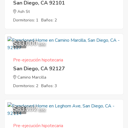
San Diego, CA 92101
Ash St
Dormitorios: 1
Baños: 2
$33,000
9
EMV
Pre-ejecución hipotecaria
San Diego, CA 92127
Camino Marcilla
Dormitorios: 2
Baños: 3
$83,232
1
EMV
Pre-ejecución hipotecaria