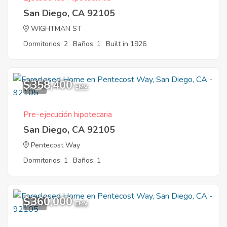
San Diego, CA 92105
WIGHTMAN ST
Dormitorios: 2
Baños: 1
Built in 1926
$358,400
1
EMV
Pre-ejecución hipotecaria
San Diego, CA 92105
Pentecost Way
Dormitorios: 1
Baños: 1
$360,000
8
EMV