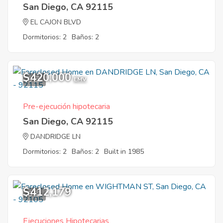
San Diego, CA 92115
EL CAJON BLVD
Dormitorios: 2
Baños: 2
$420,000
9
EMV
Pre-ejecución hipotecaria
San Diego, CA 92115
DANDRIDGE LN
Dormitorios: 2
Baños: 2
Built in 1985
$412,179
8
Ejecuciones Hipotecarias