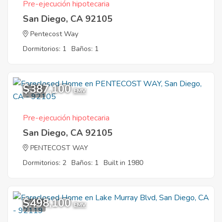
Pre-ejecución hipotecaria
San Diego, CA 92105
Pentecost Way
Dormitorios: 1
Baños: 1
$387,100
5
EMV
Pre-ejecución hipotecaria
San Diego, CA 92105
PENTECOST WAY
Dormitorios: 2
Baños: 1
Built in 1980
$498,100
1
EMV