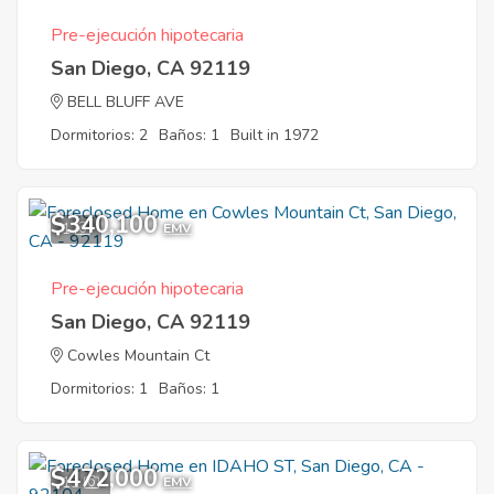
Pre-ejecución hipotecaria
San Diego, CA 92119
BELL BLUFF AVE
Dormitorios: 2
Baños: 1
Built in 1972
$340,100
1
EMV
Pre-ejecución hipotecaria
San Diego, CA 92119
Cowles Mountain Ct
Dormitorios: 1
Baños: 1
$472,000
11
EMV