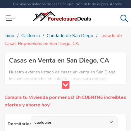
Exclusivos listados de casas en ejecución en todo el país. Acceda
ahora a
más de 1.5 millones
de propiedades!
Inicio
California
Condado de San Diego
Listado de
Casas Reposeídas en San Diego, CA
Casas en Venta en San Diego, CA
Nuestro extenso listado de casas en venta en San Diego
incluye propiedades en subasta, casas para reparar,
apartamentos reposeidos por el banco, ejecuciones
bancarias y casas en remate en San Diego, CA. Encuentre
Compra tu Vivienda por menos! ENCUENTRE increíbles
lo que necesita y aproveche estas increibles ofertas en
ofertas y ahorre hoy!
Bienes Raíces en San Diego, California.
Dormitorios