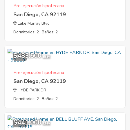
Pre-ejecución hipotecaria
San Diego, CA 92119
Lake Murray Blvd
Dormitorios: 2
Baños: 2
$483,500
1
EMV
Pre-ejecución hipotecaria
San Diego, CA 92119
HYDE PARK DR
Dormitorios: 2
Baños: 2
$441,000
4
EMV