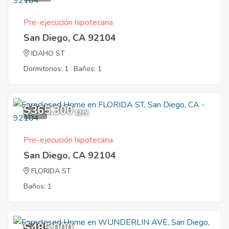
Pre-ejecución hipotecaria
San Diego, CA 92104
IDAHO ST
Dormitorios: 1
Baños: 1
$365,300
1
EMV
Pre-ejecución hipotecaria
San Diego, CA 92104
FLORIDA ST
Baños: 1
$485,000