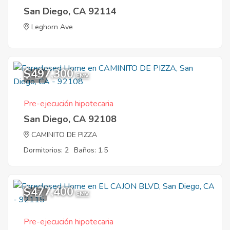
San Diego, CA 92114
Leghorn Ave
$497,300
7
EMV
Pre-ejecución hipotecaria
San Diego, CA 92108
CAMINITO DE PIZZA
Dormitorios: 2
Baños: 1.5
$477,400
1
EMV
Pre-ejecución hipotecaria