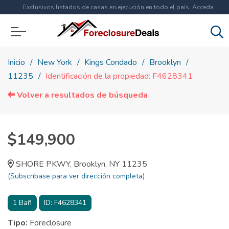
Exclusivos listados de casas en ejecución en todo el país. Acceda
ahora a
más de 1.5 millones
de propiedades!
Inicio
New York
Kings Condado
Brooklyn
11235
Identificación de la propiedad: F4628341
Volver a resultados de búsqueda
$149,900
SHORE PKWY, Brooklyn, NY 11235
(Subscríbase para ver dirección completa)
1
Bañ
ID:
F4628341
Tipo:
Foreclosure