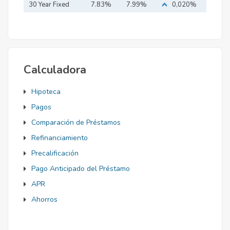
Mortgage
30 Year Fixed
7.83%
7.99%
0,020%
Mortgage
Calculadora
Hipoteca
Pagos
Comparación de Préstamos
Refinanciamiento
Precalificación
Pago Anticipado del Préstamo
APR
Ahorros