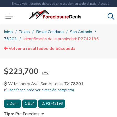
Exclusivos listados de casas en ejecución en todo el país. Acceda
ahora a
más de 1.5 millones
de propiedades!
Inicio
Texas
Bexar Condado
San Antonio
78201
Identificación de la propiedad: P2742196
Volver a resultados de búsqueda
$223,700
EMV
W Mulberry Ave, San Antonio, TX 78201
(Subscríbase para ver dirección completa)
3
Dorm
1
Bañ
ID:
P2742196
Tipo:
Pre Foreclosure