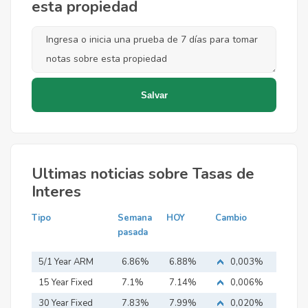
esta propiedad
Ultimas noticias sobre Tasas de
Interes
Tipo
Semana
HOY
Cambio
pasada
5/1 Year ARM
6.86%
6.88%
0,003%
15 Year Fixed
7.1%
7.14%
0,006%
Mortgage
30 Year Fixed
7.83%
7.99%
0,020%