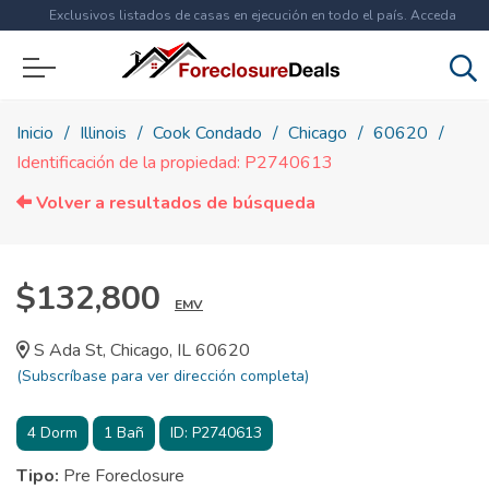
Exclusivos listados de casas en ejecución en todo el país. Acceda
ahora a
más de 1.5 millones
de propiedades!
Inicio
Illinois
Cook Condado
Chicago
60620
Identificación de la propiedad: P2740613
Volver a resultados de búsqueda
$132,800
EMV
S Ada St, Chicago, IL 60620
(Subscríbase para ver dirección completa)
4
Dorm
1
Bañ
ID:
P2740613
Tipo:
Pre Foreclosure