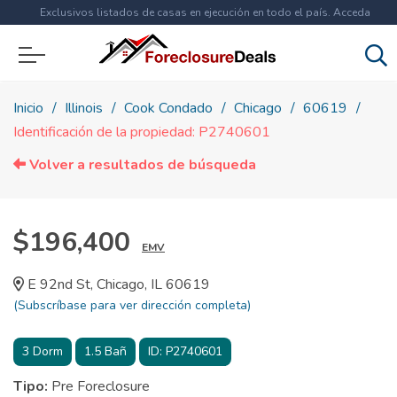
Exclusivos listados de casas en ejecución en todo el país. Acceda
ahora a
más de 1.5 millones
de propiedades!
Inicio
Illinois
Cook Condado
Chicago
60619
Identificación de la propiedad: P2740601
Volver a resultados de búsqueda
$196,400
EMV
E 92nd St, Chicago, IL 60619
(Subscríbase para ver dirección completa)
3
Dorm
1.5
Bañ
ID:
P2740601
Tipo:
Pre Foreclosure