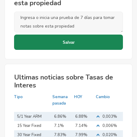
esta propiedad
Ultimas noticias sobre Tasas de
Interes
Tipo
Semana
HOY
Cambio
pasada
5/1 Year ARM
6.86%
6.88%
0,003%
15 Year Fixed
7.1%
7.14%
0,006%
Mortgage
30 Year Fixed
7.83%
7.99%
0,020%