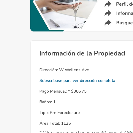
Información de la Propiedad
Dirección:
W Wellens Ave
Subscríbase para ver dirección completa
Pago Mensual: *
$386.75
Baños:
1
Tipo:
Pre Foreclosure
Área Total:
1125
* Cifra aproximada basada en 30 años al 7.9