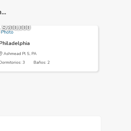
..
$200,000
$116,
Philadelphia
Philadel
Ashmead Pl S, PA
N OPAL 
Dormitorios: 3
Baños: 2
Dormitorios