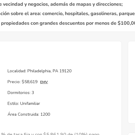
Localidad:
Philadelphia, PA 19120
Precio:
$58,619
EMV
Dormitorios:
3
Estilo:
Unifamiliar
Área Construida:
1200
9 % de tasa fija y con $5,861.90 de (10%) pago