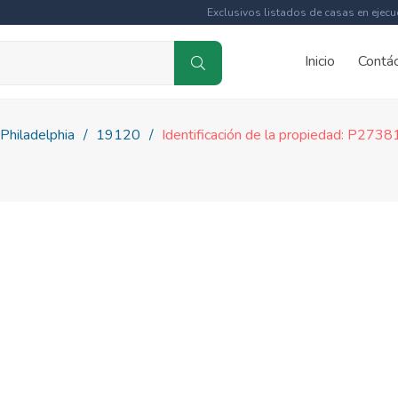
Exclusivos listados de casas en ejecu
Inicio
Contá
Philadelphia
19120
Identificación de la propiedad: P273