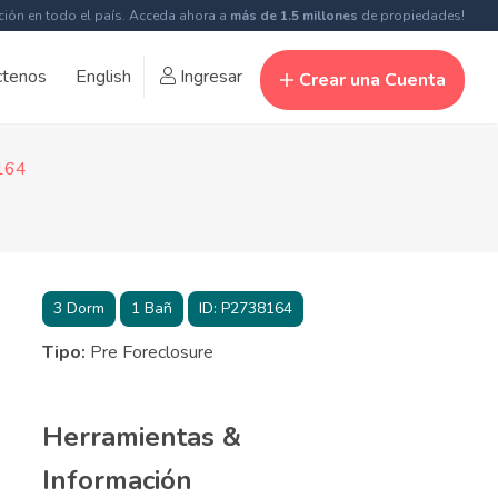
ción en todo el país. Acceda ahora a
más de 1.5 millones
de propiedades!
ctenos
English
Ingresar
Crear una Cuenta
8164
3
Dorm
1
Bañ
ID:
P2738164
Tipo:
Pre Foreclosure
Herramientas &
Información