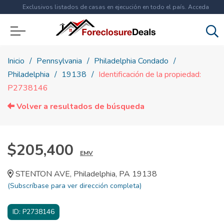
Exclusivos listados de casas en ejecución en todo el país. Acceda
ahora a
más de 1.5 millones
de propiedades!
Inicio
Pennsylvania
Philadelphia Condado
Philadelphia
19138
Identificación de la propiedad:
P2738146
Volver a resultados de búsqueda
$205,400
EMV
STENTON AVE, Philadelphia, PA 19138
(Subscríbase para ver dirección completa)
ID:
P2738146