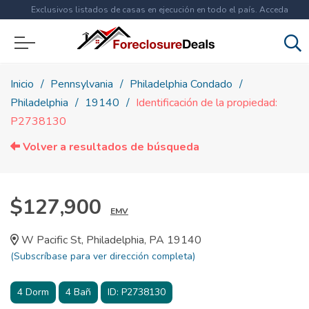
Exclusivos listados de casas en ejecución en todo el país. Acceda
ahora a
más de 1.5 millones
de propiedades!
Inicio
Pennsylvania
Philadelphia Condado
Philadelphia
19140
Identificación de la propiedad:
P2738130
Volver a resultados de búsqueda
$127,900
EMV
W Pacific St, Philadelphia, PA 19140
(Subscríbase para ver dirección completa)
4
Dorm
4
Bañ
ID:
P2738130