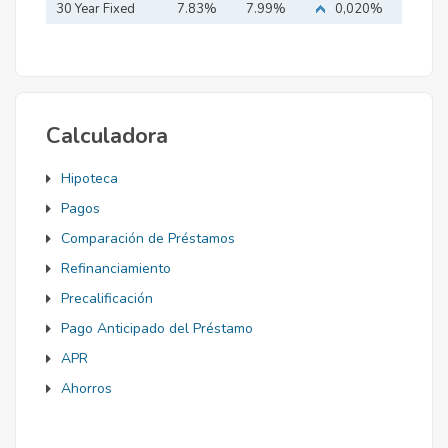
Mortgage
30 Year Fixed
7.83%
7.99%
0,020%
Mortgage
Calculadora
Hipoteca
Pagos
Comparación de Préstamos
Refinanciamiento
Precalificación
Pago Anticipado del Préstamo
APR
Ahorros