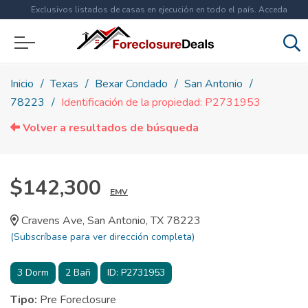
Exclusivos listados de casas en ejecución en todo el país. Acceda
ahora a
más de 1.5 millones
de propiedades!
Inicio
Texas
Bexar Condado
San Antonio
78223
Identificación de la propiedad: P2731953
Volver a resultados de búsqueda
$142,300
EMV
Cravens Ave, San Antonio, TX 78223
(Subscríbase para ver dirección completa)
3
Dorm
2
Bañ
ID:
P2731953
Tipo:
Pre Foreclosure