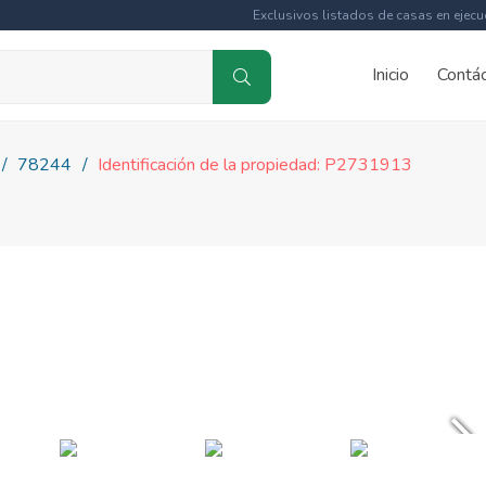
Exclusivos listados de casas en ejecu
Inicio
Contá
78244
Identificación de la propiedad: P2731913