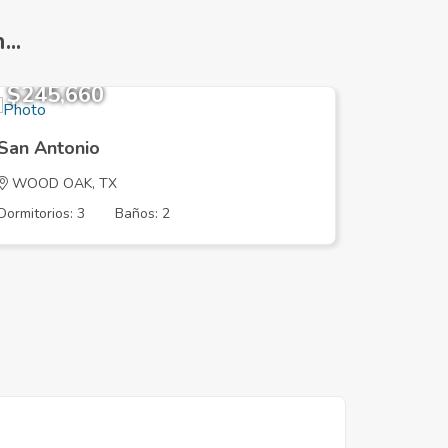
..
$245,660
$222,
San Antonio
San Ant
WOOD OAK, TX
Alametos
Dormitorios: 3
Baños: 2
Dormitorios