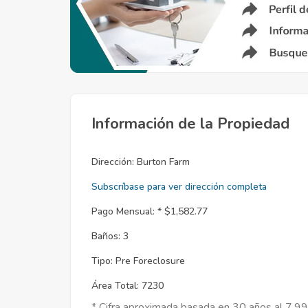
Información de la Propiedad
Dirección:
Burton Farm
Subscríbase para ver dirección completa
Pago Mensual: *
$1,582.77
Baños:
3
Tipo:
Pre Foreclosure
Área Total:
7230
* Cifra aproximada basada en 30 años al 7.9