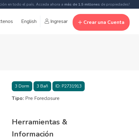
ción en todo el país. Acceda ahora a
más de 1.5 millones
de propiedades!
ctenos
English
Ingresar
Crear una Cuenta
3
Dorm
3
Bañ
ID:
P2731913
Tipo:
Pre Foreclosure
Herramientas &
Información