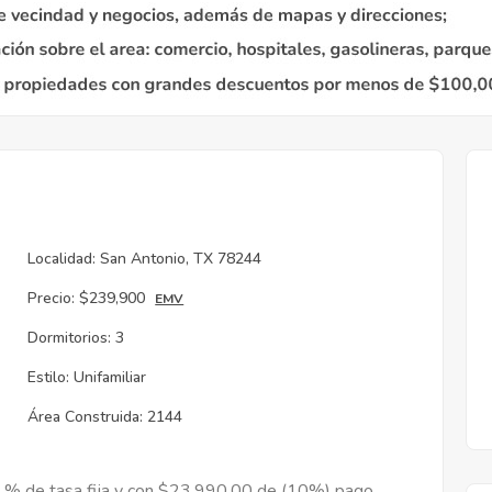
Localidad:
San Antonio, TX 78244
Precio:
$239,900
EMV
Dormitorios:
3
Estilo:
Unifamiliar
Área Construida:
2144
9 % de tasa fija y con $23,990.00 de (10%) pago