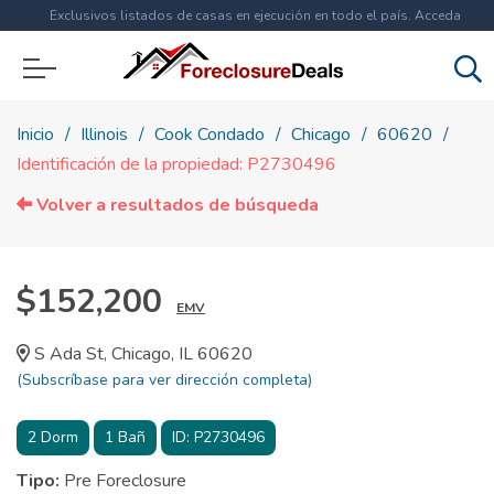
Exclusivos listados de casas en ejecución en todo el país. Acceda
ahora a
más de 1.5 millones
de propiedades!
Inicio
Illinois
Cook Condado
Chicago
60620
Identificación de la propiedad: P2730496
Volver a resultados de búsqueda
$152,200
EMV
S Ada St, Chicago, IL 60620
(Subscríbase para ver dirección completa)
2
Dorm
1
Bañ
ID:
P2730496
Tipo:
Pre Foreclosure