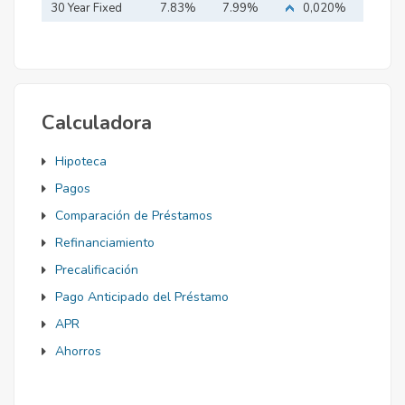
Mortgage
30 Year Fixed
7.83%
7.99%
0,020%
Mortgage
Calculadora
Hipoteca
Pagos
Comparación de Préstamos
Refinanciamiento
Precalificación
Pago Anticipado del Préstamo
APR
Ahorros