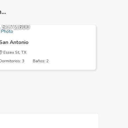
..
$172,600
$180,
San Antonio
San Ant
Essex St, TX
Lake Gle
Dormitorios: 3
Baños: 2
Dormitorios