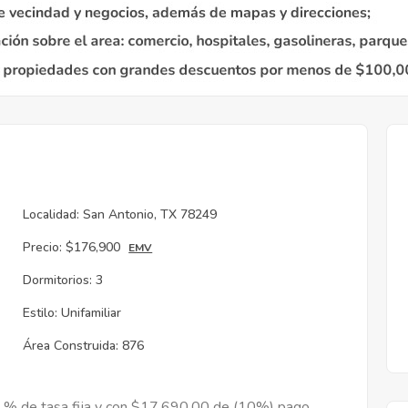
Localidad:
San Antonio, TX 78249
Precio:
$176,900
EMV
Dormitorios:
3
Estilo:
Unifamiliar
Área Construida:
876
9 % de tasa fija y con $17,690.00 de (10%) pago