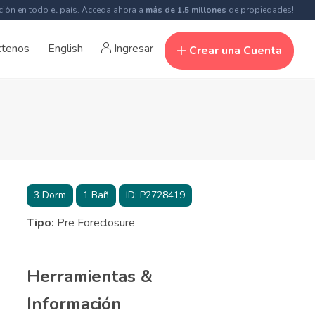
ción en todo el país. Acceda ahora a
más de 1.5 millones
de propiedades!
ctenos
English
Ingresar
Crear una Cuenta
3
Dorm
1
Bañ
ID:
P2728419
Tipo:
Pre Foreclosure
Herramientas &
Información