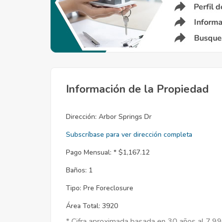
Información de la Propiedad
Dirección:
Arbor Springs Dr
Subscríbase para ver dirección completa
Pago Mensual: *
$1,167.12
Baños:
1
Tipo:
Pre Foreclosure
Área Total:
3920
* Cifra aproximada basada en 30 años al 7.9