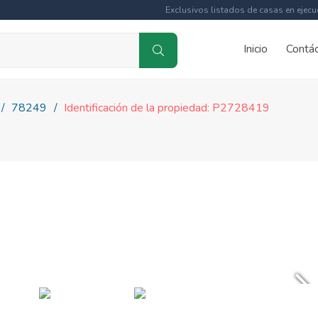
Exclusivos listados de casas en ejecu
Inicio
Contá
78249
Identificación de la propiedad: P2728419