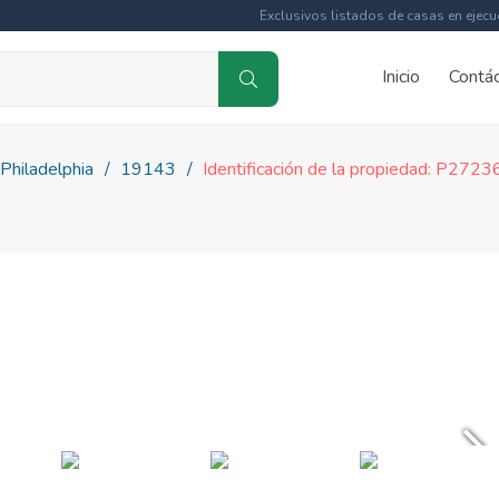
Exclusivos listados de casas en ejecu
Inicio
Contá
Philadelphia
19143
Identificación de la propiedad: P272