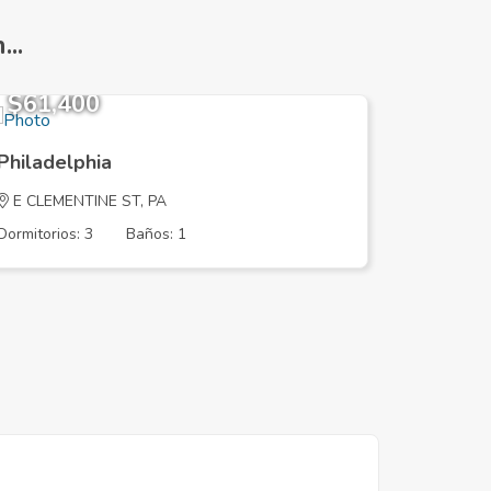
..
$61,400
$225,
Philadelphia
Philadel
E CLEMENTINE ST, PA
S 5TH ST
Dormitorios: 3
Baños: 1
Dormitorios