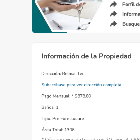
Información de la Propiedad
Dirección:
Belmar Ter
Subscríbase para ver dirección completa
Pago Mensual: *
$878.80
Baños:
1
Tipo:
Pre Foreclosure
Área Total:
1306
* Cifra aproximada basada en 30 años al 7.9