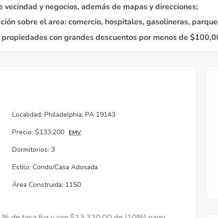
Localidad:
Philadelphia, PA 19143
Precio:
$133,200
EMV
Dormitorios:
3
Estilo:
Condo/Casa Adosada
Área Construida:
1150
9 % de tasa fija y con $13,320.00 de (10%) pago